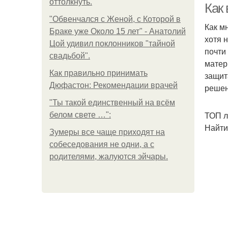
оттолкнуть.
Как
"Обвенчался с Женой, с Которой в
Как м
Браке уже Около 15 лет" - Анатолий
хотя 
Цой удивил поклонников "тайной
почти
свадьбой".
матер
Как правильно принимать
защит
Дюфастон: Рекомендации врачей
решен
"Ты такой единственный на всём
ТОП л
белом свете …":
Найти
Зумеры все чаще приходят на
собеседования не одни, а с
родителями, жалуются эйчары.