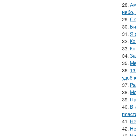
28.
Ам
небо,
29.
Ск
30.
Би
31.
Я 
32.
Ко
33.
Ко
34.
За
35.
Ме
36.
13
удобн
37.
Ра
38.
Мо
39.
Пр
40.
В 
пласт
41.
Не
42.
Не
43.
Ни