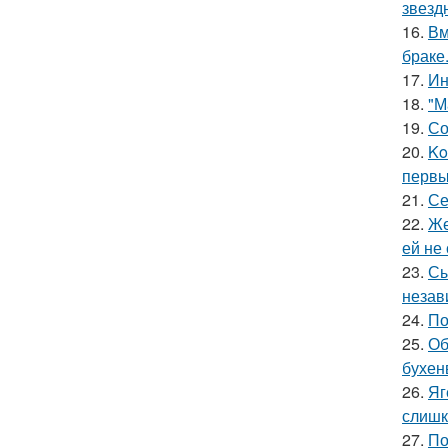
звезд
16.
Вм
браке
17.
Ин
18.
"М
19.
Со
20.
Ko
первы
21.
Се
22.
Же
ей не
23.
Сы
незав
24.
По
25.
Об
бухен
26.
Яг
слишк
27.
По