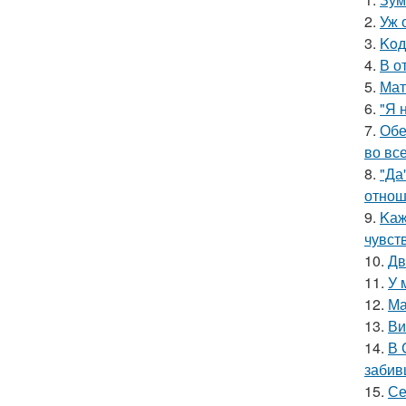
2.
Уж 
3.
Koд
4.
В о
5.
Мат
6.
"Я 
7.
Обе
во все
8.
"Да
отнош
9.
Kаж
чувст
10.
Дв
11.
У 
12.
Ма
13.
Ви
14.
В 
забив
15.
Се