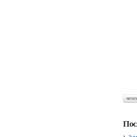
читат
Пос
1.
Зум