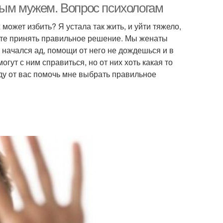
ным мужем. Вопрос психологам
ожет избить? Я устала так жить, и уйти тяжело,
гите принять правильное решение. Мы женаты
 начался ад, помощи от него не дождешься и в
гут с ним справиться, но от них хоть какая то
 жду от вас помочь мне выбрать правильное