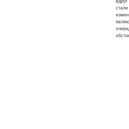
вдруг
стали
измен
являю
очеви
обста