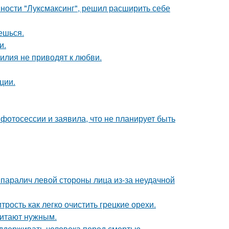
ности "Луксмаксинг", решил расширить себе
аешься.
и.
илия не приводят к любви.
ции.
фотосессии и заявила, что не планирует быть
паралич левой стороны лица из-за неудачной
рость как легко очистить грецкие орехи.
читают нужным.
оддерживать человека перед смертью.