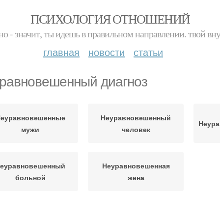
ПСИХОЛОГИЯ ОТНОШЕНИЙ
но - значит, ты идешь в правильном направлении. твой вн
главная
новости
статьи
равновешенный диагноз
еуравновешенные
Неуравновешенный
Неура
мужи
человек
еуравновешенный
Неуравновешенная
больной
жена