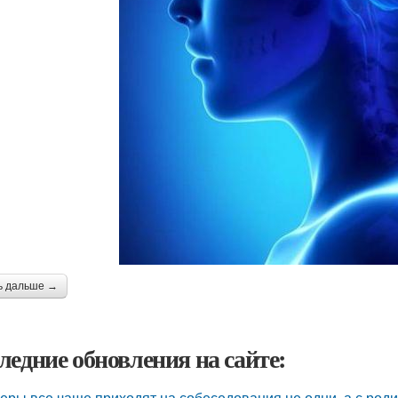
ь дальше →
ледние обновления на сайте:
еры все чаще приходят на собеседования не одни, а с род