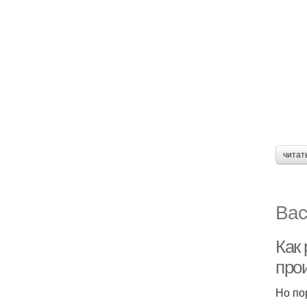
читат
Вас
Как
про
Но по