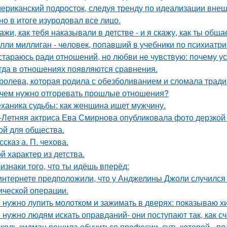
ериканский подросток, следуя тренду по идеализации внеш
 но в итоге изуродовал все лицо.
ажи, как тебя наказывали в детстве - и я скажу, как ты общ
лли миллиган - чeловек, попавший в учебники по психиатри
стараюсь ради отношений, но любви не чувствую: почему ус
гда в отношениях появляются сравнения.
ролева, которая родила с обезболиванием и сломала тради
чем нужно отгоревать прошлые отношения?
ханика судьбы: как женщина ищет мужчину.
-Летняя актриса Ева Смирнова опубликовала фото дерзкой 
ой для общества.
ссказ а. П. чехова.
й характер из детства.
изнаки того, что ты идёшь вперёд:
интернете предположили, что у Анджелины Джоли случился 
ической операции.
 нужно лупить молотком и зажимать в дверях: показываю хит
 нужно людям искать оправданий- они поступают так, как с
коль кидман решила обучиться професии, суть которой - п