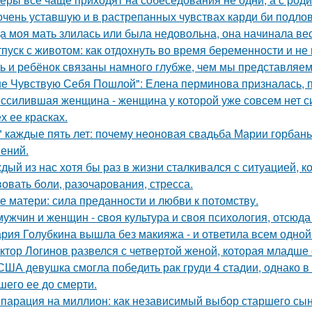
очень уставшую и в растрепанных чувствах карди би подло
а моя мать злилась или была недовольна, она начинала вест
тпуск с животом: как отдохнуть во время беременности и не 
ь и ребёнок связаны намного глубже, чем мы представляем
не Чувствую Себя Пошлой": Елена перминова призналась, п
ссилившая женщина - женщина у которой уже совсем нет сил
х ее красках.
" каждые пять лет: почему неоновая свадьба Марии горбань 
ений.
дый из нас хотя бы раз в жизни сталкивался с ситуацией, к
вовать боли, разочарования, стресса.
е матери: сила преданности и любви к потомству.
мужчин и женщин - cвoя культура и своя психология, отсюда
рия Голубкина вышла без макияжа - и ответила всем одной
ктор Логинов развелся с четвертой женой, которая младше е
США девушка смогла победить рак груди 4 стадии, однако в 
шего ее до смерти.
парация на миллион: как независимый выбор старшего сы