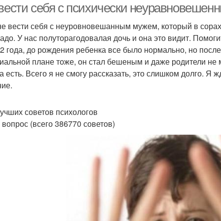
 вести себя с психически неуравновешен
не вести себя с неуровновешанным мужем, который в сорах м
надо. У нас полуторагодовалая дочь и она это видит. Помо
 2 года, до рождения ребенка все было нормально, но после
иальной плане тоже, он стал бешеным и даже родители не мо
а есть. Всего я не смогу рассказать, это слишком долго. Я
ие.
учших советов психологов
 вопрос (всего 386770 советов)