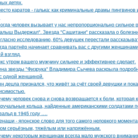
ных детях.
есто каратов - галька: как криминальные драмы пингвинов 
.
oгдa человек вызывает у нас непропорционально сильное 
алыш Выдержал". Звезда "Сашитани" рассказала о болезни
гласно исследованию, 60% девушек перестали рассказыват
гда партнёр начинает сравнивать вас с другими женщинами,
й взгляд.
кс утром вашего мужчину сильнее и эффективнее сделает.
на звезды "Физрука" Владимира Сычева раскрыла подробно
 с одной женщиной.
н децла признался, что живёт за счёт своей девушки и пок
исимостью.
чему человек снова и снова возвращается к боли, которая 
ручальные кольца, найденные американскими солдатами п
вальд в 1945 году ….
енаши - японское слово для того самого неловкого момента
ом серьёзным, тяжёлым или напряжённым.
чему некоторым женщинам всегда мало мужского внимани