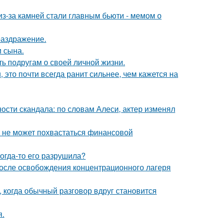
из-за камней стали главным бьюти - мемом о
раздражение.
 сына.
ь подругам о своей личной жизни.
 это почти всегда ранит сильнее, чем кажется на
сти скандала: по словам Алеси, актер изменял
а не может похвастаться финансовой
когда-то его разрушила?
осле освобождения концентрационного лагеря
, когда обычный разговор вдруг становится
я.