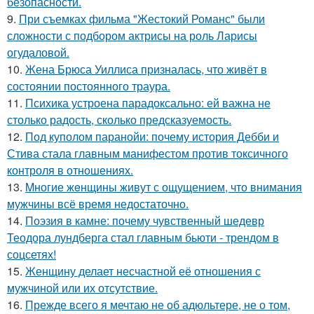
безопасности.
9.
При съемках фильма "Жестокий Романс" были
сложности с подбором актрисы на роль Ларисы
огудаловой.
10.
Жена Брюса Уиллиса призналась, что живёт в
состоянии постоянного траура.
11.
Психика устроена парадоксально: ей важна не
столько радость, сколько предсказуемость.
12.
Под куполом паранойи: почему история Дебби и
Стива стала главным манифестом против токсичного
контроля в отношениях.
13.
Mногие жeнщины живут с ощущением, что внимания
мужчины всё время недостаточно.
14.
Поэзия в камне: почему чувственный шедевр
Теодора лундберга стал главным бьюти - трендом в
соцсетях!
15.
Женщину делает несчастной её отношения с
мужчиной или их отсутствие.
16.
Прежде всего я мечтаю не об адюльтере, не о том,