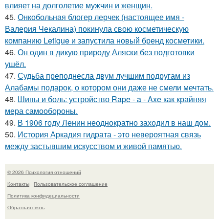
влияет на долголетие мужчин и женщин.
45.
Онкобольная блогер лерчек (настоящее имя -
Валерия Чекалина) покинула свою косметическую
компанию Letique и запустила новый бренд косметики.
46.
Он один в дикую природу Аляски без подготовки
ушёл.
47.
Судьба преподнесла двум лучшим подругам из
Алабамы подарок, о котором они даже не смели мечтать.
48.
Шипы и боль: устройство Rape - a - Axe как крайняя
мера самообороны.
49.
В 1906 году Ленин неоднократно заходил в наш дом.
50.
История Аркадия гидрата - это невероятная связь
между застывшим искусством и живой памятью.
© 2026 Психология отношений
Контакты
Пользовательское соглашение
Политика конфидециальности
Обратная связь