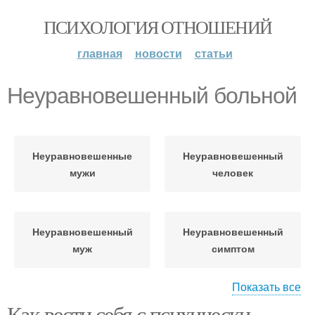
ПСИХОЛОГИЯ ОТНОШЕНИЙ
главная
новости
статьи
Неуравновешенный больной
Неуравновешенные
Неуравновешенный
мужи
человек
Неуравновешенный
Неуравновешенный
муж
симптом
Показать все
Как вести себя с психически
Неуравновешенный
Неуравновешенная