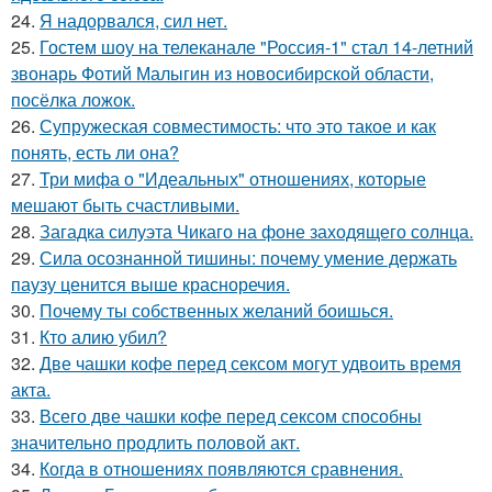
24.
Я надорвался, сил нет.
25.
Гостем шоу на телеканале "Россия-1" стал 14-летний
звонарь Фотий Малыгин из новосибирской области,
посёлка ложок.
26.
Супружеская совместимость: что это такое и как
понять, есть ли она?
27.
Три мифа о "Идеальных" отношениях, которые
мешают быть счастливыми.
28.
Загадка силуэта Чикаго на фоне заходящего солнца.
29.
Сила осознанной тишины: почему умение держать
паузу ценится выше красноречия.
30.
Почему ты собственных желаний боишься.
31.
Кто алию убил?
32.
Две чашки кофе перед сексом могут удвоить время
акта.
33.
Всего две чашки кофе перед сексом способны
значительно продлить половой акт.
34.
Когда в отношениях появляются сравнения.