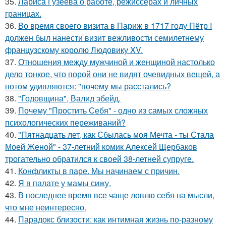
35.
Лариса Гузеева о работе, режиссерах и личных
границах.
36.
Во время своего визита в Париж в 1717 году Пётр I
должен был нанести визит вежливости семилетнему
французскому королю Людовику XV.
37.
Отношения между мужчиной и женщиной настолько
дело тонкое, что порой они не видят очевидных вещей, а
потом удивляются: "почему мы расстались?
38.
"Годовщина", Валид эбейд.
39.
Почему "Простить Себя" - одно из самых сложных
психологических переживаний?
40.
"Пятнадцать лет, как Сбылась моя Мечта - ты Стала
Моей Женой" - 37-летний комик Алексей Щербаков
трогательно обратился к своей 38-летней супруге.
41.
Конфликты в паре. Мы начинаем с причин.
42.
Я в палате у мамы сижу.
43.
В последнее время все чаще ловлю себя на мысли,
что мне неинтересно.
44.
Парадокс близости: как интимная жизнь по-разному