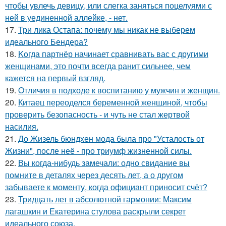
чтобы увлечь девицу, или слегка заняться поцелуями с
ней в уединенной аллейке, - нет.
17.
Три лика Остапа: почему мы никак не выберем
идеального Бендера?
18.
Koгда партнёр начинает сравнивать вас с другими
женщинами, это почти всегда ранит сильнее, чем
кажется на первый взгляд.
19.
Oтличия в подходе к воспитанию у мужчин и женщин.
20.
Китаец переоделся беременной женщиной, чтобы
проверить безопасность - и чуть не стал жертвой
насилия.
21.
До Жизель бюндхен мода была про "Усталость от
Жизни", после неё - про триумф жизненной силы.
22.
Вы когда-нибудь замечали: одно свидание вы
помните в деталях через десять лет, а о другом
забываете к моменту, когда официант приносит счёт?
23.
Тридцать лет в абсолютной гармонии: Максим
лагашкин и Екатерина стулова раскрыли секрет
идеального союза.