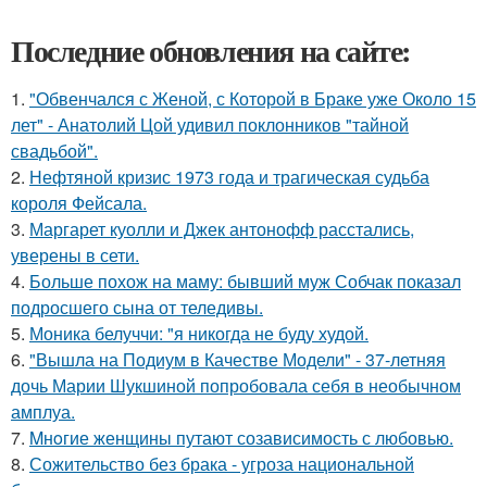
Последние обновления на сайте:
1.
"Обвенчался с Женой, с Которой в Браке уже Около 15
лет" - Анатолий Цой удивил поклонников "тайной
свадьбой".
2.
Нефтяной кризис 1973 года и трагическая судьба
короля Фейсала.
3.
Маргарет куолли и Джек антонофф расстались,
уверены в сети.
4.
Больше похож на маму: бывший муж Собчак показал
подросшего сына от теледивы.
5.
Моника белуччи: "я никогда не буду худой.
6.
"Вышла на Подиум в Качестве Модели" - 37-летняя
дочь Марии Шукшиной попробовала себя в необычном
амплуа.
7.
Mнoгие женщины путают созависимость с любовью.
8.
Сожительство без брака - угроза национальной