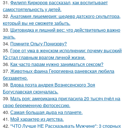
31.
Филипп Киркоров рассказал, как воспитывает
самостоятельность у детей.
32.
Анатомия лицемерия: шедевр датского скульптора,
который вы не сможете забыть.
33.
Щитовидка и лишний вес: что действительно важно
знать.
34.
Помните Ольгу Понизову?
35.
Горе от ума в женском исполнении: почему высокий
IQ стал главным врагом личной жизни.
36.
Как часто парам нужно заниматься сексом?
37.
Животных фаина Георгиевна раневская любила
беззаветно.
38.
Вдова поэта андрея Вознесенского Зоя
Богуславская скончалась.
39.
Мать роя: американка пригласила 20 тысяч пчёл на
свою беременную фотосессию.
40.
Самая большая дыра на планете.
41.
Мой характер из детства.
42.
"ЧТО Лучше НЕ Рассказывать Мужчине": 3 спорных