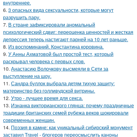
внутреннее.
6.
3 опасных вида сексуальности, которые могут
разрушить пару.
7.
В стране зафиксировали аномальный
психологический сдвиг: переоценка ценностей и жесткая
депрессия теперь настигают парней на 10 лет раньше.
8.
Из воспоминаний. Константина коровина.
9.
У Анны Ахматовой был простой тест, который
раскрывал человека с первых слов.
10.
Анастасию Волочкову высмеяли в Сети за
выступление на шоу.
11.
Сандра буллок выбрала детям тихую защиту:
материнство без голливудской витрины.
12.
Утро - лучшее время для секса.
13.
Изнанка викторианского глянца: почему праздничные
традиции британских семей рубежа веков шокировали
современных женщин.
14.
Поэзия в камне: как уникальный сибирский монумент
заставил Travel - блогеров переосмыслить каноны