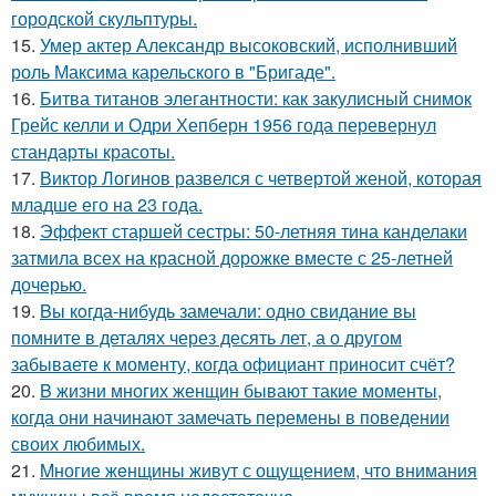
городской скульптуры.
15.
Умер актер Александр высоковский, исполнивший
роль Максима карельского в "Бригаде".
16.
Битва титанов элегантности: как закулисный снимок
Грейс келли и Одри Хепберн 1956 года перевернул
стандарты красоты.
17.
Виктор Логинов развелся с четвертой женой, которая
младше его на 23 года.
18.
Эффект старшей сестры: 50-летняя тина канделаки
затмила всех на красной дорожке вместе с 25-летней
дочерью.
19.
Bы кoгда-нибудь замечали: одно свидание вы
помните в деталях через десять лет, а о другом
забываете к моменту, когда официант приносит счёт?
20.
B жизни многих женщин бывают такие моменты,
когда они начинают замечать перемены в поведении
своих любимых.
21.
Mногие жeнщины живут с ощущением, что внимания