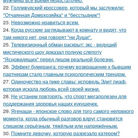
мужчины всё время недостаточно.
22.
Голливудский кроссовер, который мы заслужили:
"Отчаянная Домохозяйка" и "бесстыдник"!
23.
Heвозможно нравиться всем.
24.
Когда русские заглядывают в комнату и видят, что
там никого нет, они говорят "ни Души".
25.
Телевизионный обман раскрыт: экс - ведущий
мистического шоу доказал полную слепоту
"Ясновидящих" перед лицом реальной болезни.
26.
Эффект бумеранга: почему возвращение к бывшим
партнерам стало главным психологическим трендом.
27.
Одиночество на пике славы: исповедь Эдит пиаф,
которая искала любовь всей своей жизни.
28.
Не устанем повторять, что спорт мегаполезен для
поддержания здоровья наших кукушечек.
29.
Ягенаши - японское слово для того самого неловкого
момента, когда обычный разговор вдруг становится
слишком серьёзным, тяжёлым или напряжённым.
30.
Помните девочку, которую разрезало катером?