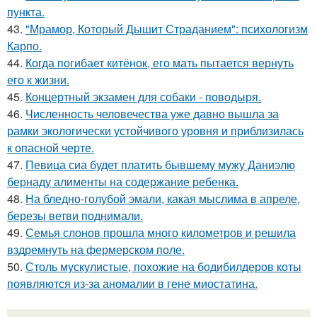
пункта.
43.
"Мрамор, Который Дышит Страданием": психологизм
Карпо.
44.
Когда погибает китёнок, его мать пытается вернуть
его к жизни.
45.
Концертный экзамен для собаки - поводыря.
46.
Численность человечества уже давно вышла за
рамки экологически устойчивого уровня и приблизилась
к опасной черте.
47.
Певица сиа будет платить бывшему мужу Даниэлю
бернаду алименты на содержание ребенка.
48.
На бледно-голубой эмали, какая мыслима в апреле,
березы ветви поднимали.
49.
Семья слонов прошла много километров и решила
вздремнуть на фермерском поле.
50.
Столь мускулистые, похожие на бодибилдеров коты
появляются из-за аномалии в гене миостатина.