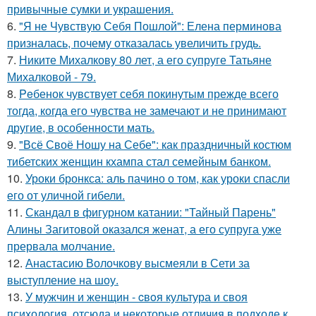
привычные сумки и украшения.
6.
"Я не Чувствую Себя Пошлой": Елена перминова
призналась, почему отказалась увеличить грудь.
7.
Никите Михалкову 80 лет, а его супруге Татьяне
Михалковой - 79.
8.
Peбенок чувствует себя покинутым прежде всего
тогда, когда его чувства не замечают и не принимают
другие, в особенности мать.
9.
"Всё Своё Ношу на Себе": как праздничный костюм
тибетских женщин кхампа стал семейным банком.
10.
Уроки бронкса: аль пачино о том, как уроки спасли
его от уличной гибели.
11.
Скандал в фигурном катании: "Тайный Парень"
Алины Загитовой оказался женат, а его супруга уже
прервала молчание.
12.
Анастасию Волочкову высмеяли в Сети за
выступление на шоу.
13.
У мужчин и женщин - cвoя культура и своя
психология, отсюда и некоторые отличия в подходе к