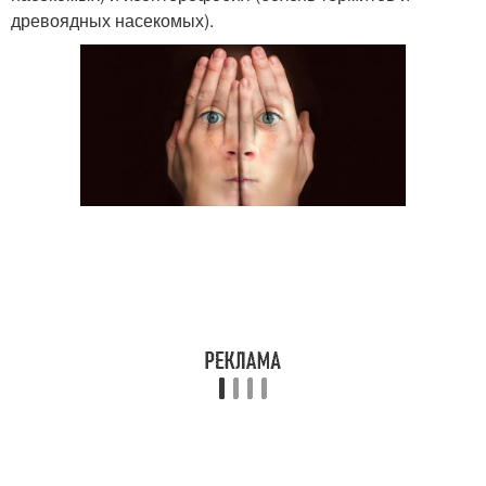
древоядных насекомых).