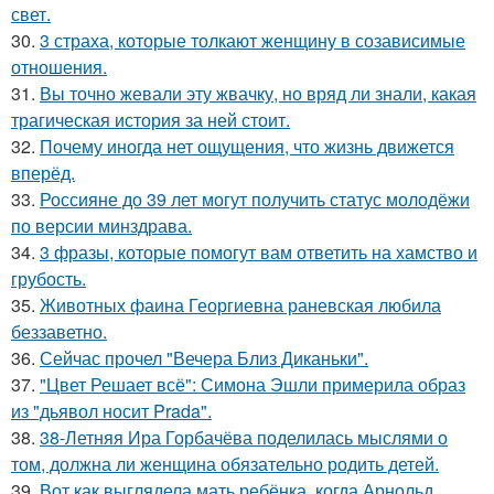
свет.
30.
3 страха, которые толкают женщину в созависимые
отношения.
31.
Вы точно жевали эту жвачку, но вряд ли знали, какая
трагическая история за ней стоит.
32.
Почему иногда нет ощущения, что жизнь движется
вперёд.
33.
Россияне до 39 лет могут получить статус молодёжи
по версии минздрава.
34.
3 фразы, которые помогут вам ответить на хамство и
грубость.
35.
Животных фаина Георгиевна раневская любила
беззаветно.
36.
Сейчас прочел "Вечера Близ Диканьки".
37.
"Цвет Решает всё": Симона Эшли примерила образ
из "дьявол носит Prada".
38.
38-Летняя Ира Горбачёва поделилась мыслями о
том, должна ли женщина обязательно родить детей.
39.
Вот как выглядела мать ребёнка, когда Арнольд