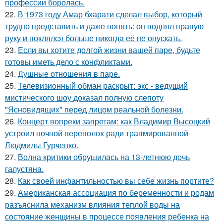
профессии боролась.
22.
В 1973 году Амар бхарати сделал выбор, который
трудно представить и даже понять: он поднял правую
руку и поклялся больше никогда её не опускать.
23.
Eсли вы хотите долгой жизни вашей паре, будьте
готовы иметь дело с конфликтами.
24.
Душные отношения в паре.
25.
Телевизионный обман раскрыт: экс - ведущий
мистического шоу доказал полную слепоту
"Ясновидящих" перед лицом реальной болезни.
26.
Концерт вопреки запретам: как Владимир Высоцкий
устроил ночной переполох ради травмированной
Людмилы Гурченко.
27.
Волна критики обрушилась на 13-летнюю дочь
галустяна.
28.
Как своей инфантильностью вы себе жизнь портите?
29.
Американская ассоциация по беременности и родам
разъяснила механизм влияния теплой воды на
состояние женщины в процессе появления ребенка на