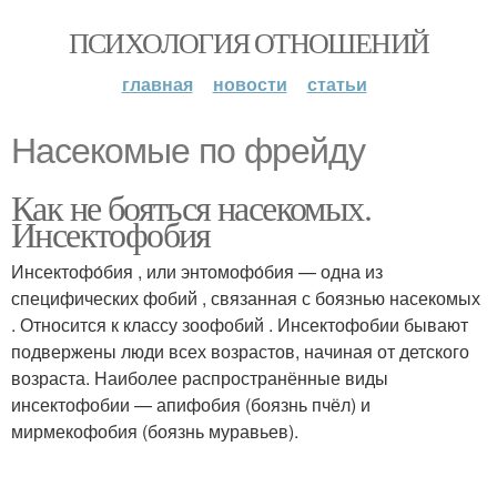
ПСИХОЛОГИЯ ОТНОШЕНИЙ
главная
новости
статьи
Насекомые по фрейду
Как не бояться насекомых.
Инсектофобия
Инсектофо́бия , или энтомофо́бия — одна из
специфических фобий , связанная с боязнью насекомых
. Относится к классу зоофобий . Инсектофобии бывают
подвержены люди всех возрастов, начиная от детского
возраста. Наиболее распространённые виды
инсектофобии — апифобия (боязнь пчёл) и
мирмекофобия (боязнь муравьев).