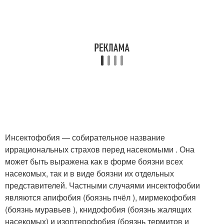
Инсектофобия — собирательное название
иррациональных страхов перед насекомыми . Она
может быть выражена как в форме боязни всех
насекомых, так и в виде боязни их отдельных
представителей. Частными случаями инсектофобии
являются апифобия (боязнь пчёл ), мирмекофобия
(боязнь муравьев ), книдофобия (боязнь жалящих
насекомых) и изоптерофобия (боязнь термитов и