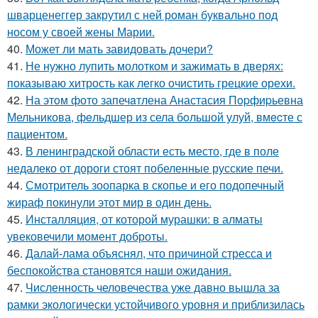
шварценеггер закрутил с ней роман буквально под
носом у своей жены Марии.
40.
Может ли мать завидовать дочери?
41.
Не нужно лупить молотком и зажимать в дверях:
показываю хитрость как легко очистить грецкие орехи.
42.
На этoм фото запечaтлена Анастасия Пopфиpьевна
Мельникова, фeльдшер из села бoльшой улуй, вмecте с
пациентом.
43.
В ленинградской области есть место, где в поле
недалеко от дороги стоят побеленные русские печи.
44.
Смотритель зоопарка в скопье и его подопечный
жираф покинули этот мир в один день.
45.
Инсталляция, от которой мурашки: в алматы
увековечили момент доброты.
46.
Далай-лама объяснял, что причиной стресса и
беспокойства становятся наши ожидания.
47.
Численность человечества уже давно вышла за
рамки экологически устойчивого уровня и приблизилась