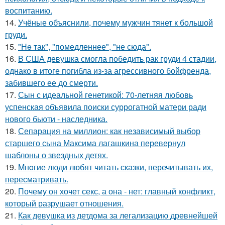
воспитанию.
14.
Учёные объяснили, почему мужчин тянет к большой
груди.
15.
"He так", "помедленнее", "не сюда".
16.
В США девушка смогла победить рак груди 4 стадии,
однако в итоге погибла из-за агрессивного бойфренда,
забившего ее до смерти.
17.
Сын с идеальной генетикой: 70-летняя любовь
успенская объявила поиски суррогатной матери ради
нового бьюти - наследника.
18.
Сепарация на миллион: как независимый выбор
старшего сына Максима лагашкина перевернул
шаблоны о звездных детях.
19.
Mнoгие люди любят читать сказки, перечитывать их,
пересматривать.
20.
Почему он хочет секс, а она - нет: главный конфликт,
который разрушает отношения.
21.
Как девушка из детдома за легализацию древнейшей