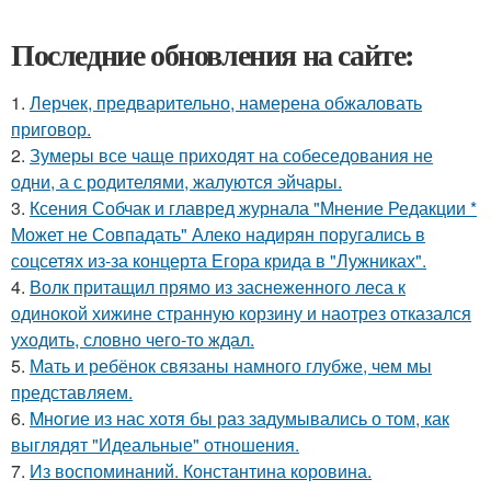
Последние обновления на сайте:
1.
Лерчек, предварительно, намерена обжаловать
приговор.
2.
Зумеры все чаще приходят на собеседования не
одни, а с родителями, жалуются эйчары.
3.
Ксения Собчак и главред журнала "Мнение Редакции *
Может не Совпадать" Алеко надирян поругались в
соцсетях из-за концерта Егора крида в "Лужниках".
4.
Волк притащил прямо из заснеженного леса к
одинокой хижине странную корзину и наотрез отказался
уходить, словно чего-то ждал.
5.
Мать и ребёнок связаны намного глубже, чем мы
представляем.
6.
Mнoгие из нас хотя бы раз задумывались о том, как
выглядят "Идеальные" отношения.
7.
Из воспоминаний. Константина коровина.