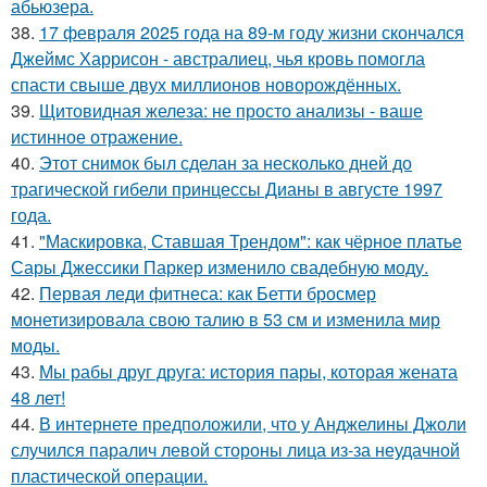
абьюзера.
38.
17 февраля 2025 года на 89-м году жизни скончался
Джеймс Харрисон - австралиец, чья кровь помогла
спасти свыше двух миллионов новорождённых.
39.
Щитовидная железа: не просто анализы - ваше
истинное отражение.
40.
Этот снимок был сделан за несколько дней до
трагической гибели принцессы Дианы в августе 1997
года.
41.
"Маскировка, Ставшая Трендом": как чёрное платье
Сары Джессики Паркер изменило свадебную моду.
42.
Первая леди фитнеса: как Бетти бросмер
монетизировала свою талию в 53 см и изменила мир
моды.
43.
Мы рабы друг друга: история пары, которая жената
48 лет!
44.
В интернете предположили, что у Анджелины Джоли
случился паралич левой стороны лица из-за неудачной
пластической операции.