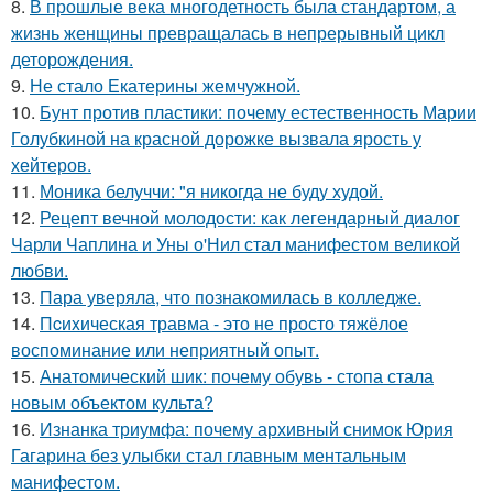
8.
В прошлые века многодетность была стандартом, а
жизнь женщины превращалась в непрерывный цикл
деторождения.
9.
Не стало Екатерины жемчужной.
10.
Бунт против пластики: почему естественность Марии
Голубкиной на красной дорожке вызвала ярость у
хейтеров.
11.
Моника белуччи: "я никогда не буду худой.
12.
Рецепт вечной молодости: как легендарный диалог
Чарли Чаплина и Уны о'Нил стал манифестом великой
любви.
13.
Пара уверяла, что познакомилась в колледже.
14.
Пcиxическая травма - это не просто тяжёлое
воспоминание или неприятный опыт.
15.
Анатомический шик: почему обувь - стопа стала
новым объектом культа?
16.
Изнанка триумфа: почему архивный снимок Юрия
Гагарина без улыбки стал главным ментальным
манифестом.