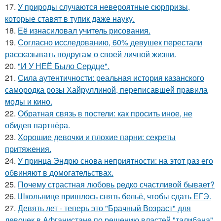
17.
У природы случаются невероятные сюрпризы,
которые ставят в тупик даже науку.
18.
Её изнасиловал учитель рисования.
19.
Согласно исследованию, 60% девушек перестали
рассказывать подругам о своей личной жизни.
20.
"И У НЕЁ Было Сердце".
21.
Сила аутентичности: реальная история казанского
самородка розы Хайруллиной, переписавшей правила
моды и кино.
22.
Обратная связь в постели: как просить иное, не
обидев партнёра.
23.
Хорошие девочки и плохие парни: секреты
притяжения.
24.
У принца Эндрю снова неприятности: на этот раз его
обвиняют в домогательствах.
25.
Почему страстная любовь редко счастливой бывает?
26.
Школьнице пришлось снять бельё, чтобы сдать ЕГЭ.
27.
Девять лет - теперь это "Брачный Возраст" для
девочек в Афганистане по решению властей "талибана".