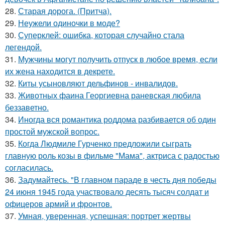
28.
Старая дорога. (Притча).
29.
Неужели одиночки в моде?
30.
Суперклей: ошибка, которая случайно стала
легендой.
31.
Мужчины могут получить отпуск в любое время, если
их жена находится в декрете.
32.
Киты усыновляют дельфинов - инвалидов.
33.
Животных фаина Георгиевна раневская любила
беззаветно.
34.
Иногда вся романтика роддома разбивается об один
простой мужской вопрос.
35.
Когда Людмиле Гурченко предложили сыграть
главную роль козы в фильме "Мама", актриса с радостью
согласилась.
36.
Задумайтесь. "В главном параде в честь дня победы
24 июня 1945 года участвовало десять тысяч солдат и
офицеров армий и фронтов.
37.
Умная, уверенная, успешная: портрет жертвы