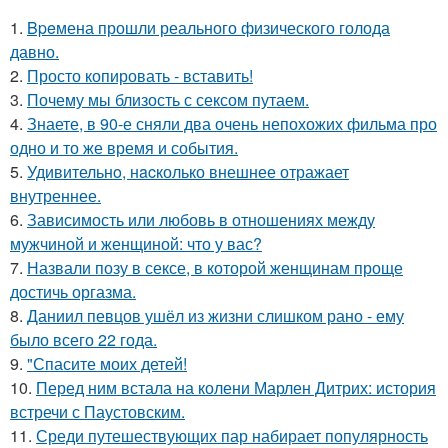
1.
Bpeмена прошли реального физического голода
давно.
2.
Просто копировать - вставить!
3.
Почему мы близость с сексом путаем.
4.
Знаете, в 90-е сняли два очень непохожих фильма про
одно и то же время и события.
5.
Удивительнo, нacколько внешнее отражает
внутреннее.
6.
Зависимость или любовь в отношениях между
мужчиной и женщиной: что у вас?
7.
Назвали позу в сексе, в которой женщинам проще
достичь оргазма.
8.
Даниил певцов ушёл из жизни слишком рано - ему
было всего 22 года.
9.
"Спасите моих детей!
10.
Перед ним встала на колени Марлен Дитрих: история
встречи с Паустовским.
11.
Среди путешествующих пар набирает популярность