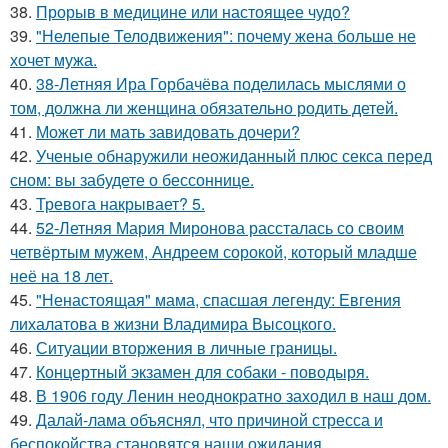
38.
Прорыв в медицине или настоящее чудо?
39.
"Нелепые Телодвижения": почему жена больше не
хочет мужа.
40.
38-Летняя Ира Горбачёва поделилась мыслями о
том, должна ли женщина обязательно родить детей.
41.
Может ли мать завидовать дочери?
42.
Ученые обнаружили неожиданный плюс секса перед
сном: вы забудете о бессоннице.
43.
Тревога накрывает? 5.
44.
52-Летняя Мария Миронова рассталась со своим
четвёртым мужем, Андреем сорокой, который младше
неё на 18 лет.
45.
"Ненастоящая" мама, спасшая легенду: Евгения
лихалатова в жизни Владимира Высоцкого.
46.
Ситуации вторжения в личные границы.
47.
Концертный экзамен для собаки - поводыря.
48.
В 1906 году Ленин неоднократно заходил в наш дом.
49.
Далай-лама объяснял, что причиной стресса и
беспокойства становятся наши ожидания.