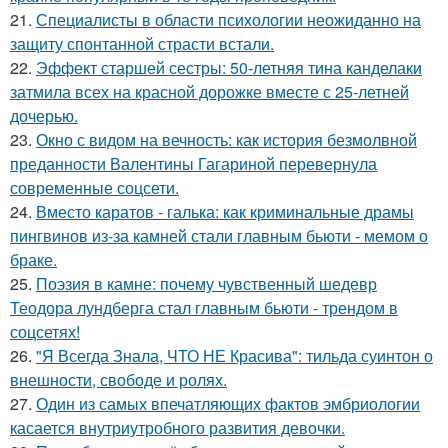
21.
Специалисты в области психологии неожиданно на
защиту спонтанной страсти встали.
22.
Эффект старшей сестры: 50-летняя тина канделаки
затмила всех на красной дорожке вместе с 25-летней
дочерью.
23.
Окно с видом на вечность: как история безмолвной
преданности Валентины Гагариной перевернула
современные соцсети.
24.
Вместо каратов - галька: как криминальные драмы
пингвинов из-за камней стали главным бьюти - мемом о
браке.
25.
Поэзия в камне: почему чувственный шедевр
Теодора лундберга стал главным бьюти - трендом в
соцсетях!
26.
"Я Всегда Знала, ЧТО НЕ Красива": тильда суинтон о
внешности, свободе и ролях.
27.
Один из самых впечатляющих фактов эмбриологии
касается внутриутробного развития девочки.