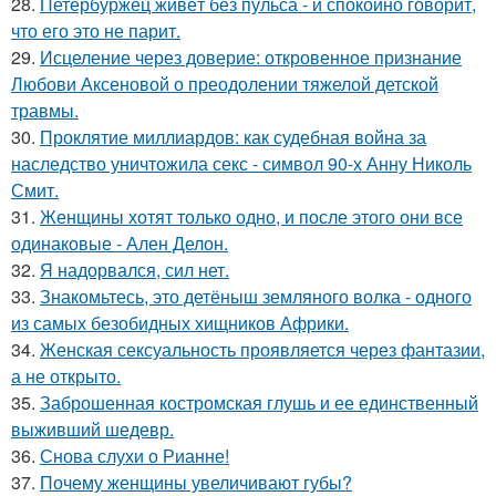
28.
Петербуржец живёт без пульса - и спокойно говорит,
что его это не парит.
29.
Исцеление через доверие: откровенное признание
Любови Аксеновой о преодолении тяжелой детской
травмы.
30.
Проклятие миллиардов: как судебная война за
наследство уничтожила секс - символ 90-х Анну Николь
Смит.
31.
Женщины хотят только одно, и после этого они все
одинаковые - Ален Делон.
32.
Я надорвался, сил нет.
33.
Знакомьтесь, это детёныш земляного волка - одного
из самых безобидных хищников Африки.
34.
Женская сексуальность проявляется через фантазии,
а не открыто.
35.
Заброшенная костромская глушь и ее единственный
выживший шедевр.
36.
Снова слухи о Рианне!
37.
Почему женщины увеличивают губы?