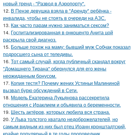
новый тренд - "Развод в Аэропорту".
12.
В Пензе девушка взяла в "Аренду" ребёнка -
инвалида, чтобы не стоять в очереди на АЗС.
13.
Как часто парам нужно заниматься сексом?
14.
Госпитализированная в онкоцентр Анита цой
раскрыла свой диагноз.
15.
Больше похож на маму: бывший муж Собчак показал
подросшего сына от теледивы.
16.
Тот самый случай, когда публичный скандал вокруг
"Домашнего Тирана" обернулся для его жены
неожиданным бонусом.
17.
Копия тестя? Почему жених Устиньи Малининой
вызвал бурю обсуждений в Сети.
18.
Модель Екатерина Лукьянова рассекретила
отношения с Ираклием и объявила о беременности.
19.
Шесть актёров, которых любила вся страна.
20.
У Льва толстого хватало недоброжелателей, но
самым видным из них был отец Иоанн кронштадтский,
крайне популярный в те годы проповедник.