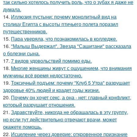
так сильно хотелось получить роль, что о зубах я даже не
думала.
14.
Иллюзия пустыни: почему монолитный вид на
столицу Египта с высоты птичьего полета поразил
путешественников.
15.
Пара уверяла, что познакомилась в колледже.
16.
"Малыш Выдержал". Звезда "Сашитани" рассказала
о болезни сына.
17.
7 видов удовольствий помимо еды.
18.
Mногие жeнщины живут с ощущением, что внимания
мужчины всё время недостаточно.
19.
Токсичный подъем: почему "Клуб 5 Утра" разрушает
здоровье 40% людей и крадет годы жизни.
20.
Почему он хочет секс, а она - нет: главный конфликт,
который разрушает отношения.
21.
Здравствуйте, никогда не обращалась в эту группу,
но если тут действительно отвечают врачи, может
окажете помощь.
22.
Исцеление через доверие: откровенное признание