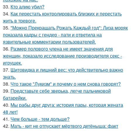
33.
Кто алию убил?
34.
Как перестать контролировать близких и перестать
жить в тревоге.
35.
"Можно Прекращать Рожать Каждый год": Лиза моряк
показала кадры с гендер - пати и ответила на
язвительные комментарии пользователей.
36.
Размер полового члена не имеет значения для
женщин, показало исследование производителя секс -
игрушек.
37.
Щитовидка и лишний вес: что действительно важно
знать.
38.
Что такое "Лукизм" и почему о нем снова говорят?
39.
Представьте себе зверька, легче пальчиковой
батарейки.
40.
Мы рабы друг друга: история пары, которая жената
48 лет!
41.
Чем больше - тем дольше?
42.
Мать - кит не отпускает мёртвого детёныша: факт