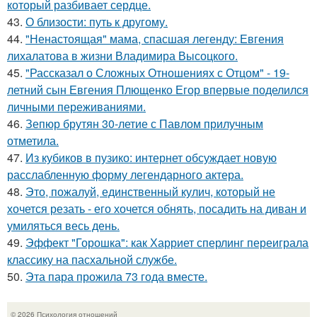
который разбивает сердце.
43.
О близости: путь к другому.
44.
"Ненастоящая" мама, спасшая легенду: Евгения
лихалатова в жизни Владимира Высоцкого.
45.
"Рассказал о Сложных Отношениях с Отцом" - 19-
летний сын Евгения Плющенко Егор впервые поделился
личными переживаниями.
46.
Зепюр брутян 30-летие с Павлом прилучным
отметила.
47.
Из кубиков в пузико: интернет обсуждает новую
расслабленную форму легендарного актера.
48.
Это, пожалуй, единственный кулич, который не
хочется резать - его хочется обнять, посадить на диван и
умиляться весь день.
49.
Эффект "Горошка": как Харриет сперлинг переиграла
классику на пасхальной службе.
50.
Эта пара прожила 73 года вместе.
© 2026 Психология отношений