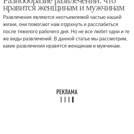
нравится женщинам и мужчинам
месяцы
месяцы
Развлечения являются неотъемлемой частью нашей
жизни, они помогают нам отдохнуть и расслабиться
Мужчины в разных
после тяжелого рабочего дня. Но не все любят одни и те
Мужчина в зависимости
странах
же виды развлечений. В данной статье мы рассмотрим,
какие развлечения нравятся женщинам и мужчинам.
Мужчины в разных
культурах