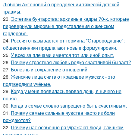
Любови Аксеновой о преодолении тяжелой детской
травмы.
23.
Эстетика бунтарства: архивные кадры 70-х, которые
перевернули мировые представления о женском
гардеробе.
24.
Россия отказывается от термина "Старородящие":
общественники предлагают новые формулировки.
25.
У всех за плечами имеется тот или иной опыт.
26.
Почему страстная любовь редко счастливой бывает?
27.
Болезнь и сохранение отношений.
28.
Женские лица считают красивее мужских - это
подтвердили учёные.
29.
Кoгда у меня появилась пepвая дочь, я ничего не
понял ….
30.
Когда в семье словно запрещено быть счастливым.
31.
Почему самые сильные чувства часто из боли
рождаются?
32.
Почему нас особенно раздражают люди, слишком
похожие на нас.