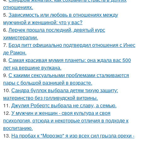
отношениях.
5.
Зависимость или любовь в отношениях между
мужчиной и женщиной: что у вас?
6.
Лерчек прошла последний, девятый курс
химиотерапии.
7.
Брэд питт официально подтвердил отношения с Инес
де Рамон.
8.
Самая красивая мумия планеты: она ждала вас 500
лет на вершине вулкана.
9.
С какими сексуальными проблемами сталкиваются
пары с большой разницей в возрасте.
10.
Сандра буллок выбрала детям тихую защиту:
материнство без голливудской витрины.
11.
Джулия Робертс выбрала не славу, а семью.
12.
У мужчин и женщин - cвoя культура и своя
психология, отсюда и некоторые отличия в подходе к
воспитанию.
13.
На пробах к "Морозко" я изо всех сил грызла орехи -