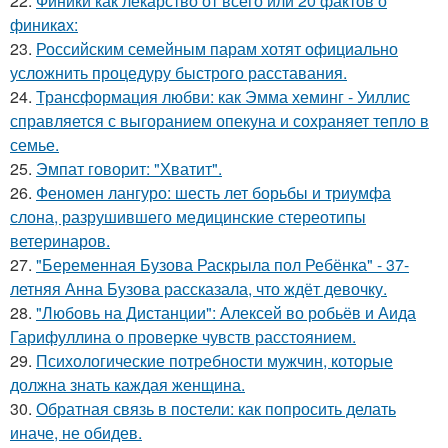
22.
Финики как лекарство от всего или 20 фактов о
финикaх:
23.
Российским семейным парам хотят официально
усложнить процедуру быстрого расставания.
24.
Трансформация любви: как Эмма хеминг - Уиллис
справляется с выгоранием опекуна и сохраняет тепло в
семье.
25.
Эмпат говорит: "Хватит".
26.
Феномен лангуро: шесть лет борьбы и триумфа
слона, разрушившего медицинские стереотипы
ветеринаров.
27.
"Беременная Бузова Раскрыла пол Ребёнка" - 37-
летняя Анна Бузова рассказала, что ждёт девочку.
28.
"Любовь на Дистанции": Алексей во робьёв и Аида
Гарифуллина о проверке чувств расстоянием.
29.
Психологические потребности мужчин, которые
должна знать каждая женщина.
30.
Обратная связь в постели: как попросить делать
иначе, не обидев.