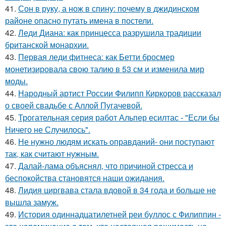
41.
Сон в руку, а нож в спину: почему в джидинском
районе опасно путать имена в постели.
42.
Леди Диана: как принцесса разрушила традиции
британской монархии.
43.
Первая леди фитнеса: как Бетти бросмер
монетизировала свою талию в 53 см и изменила мир
моды.
44.
Народный артист России Филипп Киркоров рассказал
о своей свадьбе с Аллой Пугачевой.
45.
Трогательная серия работ Альпер есилтас - "Если бы
Ничего не Случилось".
46.
Не нужно людям искать оправданий- они поступают
так, как считают нужным.
47.
Далай-лама объяснял, что причиной стресса и
беспокойства становятся наши ожидания.
48.
Лидия циргвава стала вдовой в 34 года и больше не
вышла замуж.
49.
История одиннадцатилетней реи буллос с Филиппин -