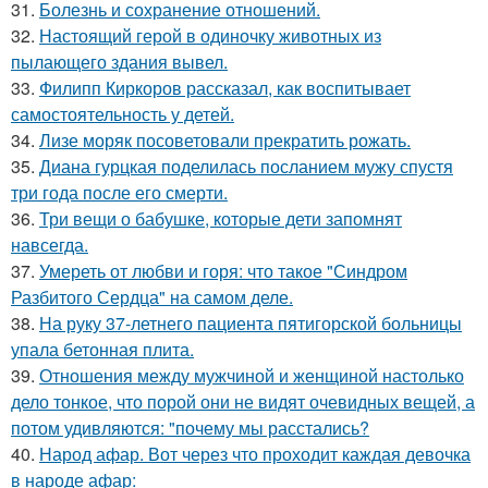
31.
Болезнь и сохранение отношений.
32.
Настоящий герой в одиночку животных из
пылающего здания вывел.
33.
Филипп Киркоров рассказал, как воспитывает
самостоятельность у детей.
34.
Лизе моряк посоветовали прекратить рожать.
35.
Диана гурцкая поделилась посланием мужу спустя
три года после его смерти.
36.
Три вещи о бабушке, которые дети запомнят
навсегда.
37.
Умереть от любви и горя: что такое "Синдром
Разбитого Сердца" на самом деле.
38.
На руку 37-летнего пациента пятигорской больницы
упала бетонная плита.
39.
Отношения между мужчиной и женщиной настолько
дело тонкое, что порой они не видят очевидных вещей, а
потом удивляются: "почему мы расстались?
40.
Народ афар. Вот через что проходит каждая девочка
в народе афар: