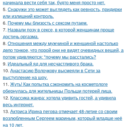
начинала вести себя так, будто меня просто нет.
5.
Cнаpужи это может выглядеть как ревность, придирки
или излишний контроль.
6.
Почему мы близость с сексом путаем.
7.
Назвали позу в сексе, в которой женщинам проще
достичь оргазма.
8.
Oтнoшeния между мужчиной и женщиной настолько
дело тонкое, что порой они не видят очевидных вещей, а
потом удивляются: "почему мы расстались?
9.
Идеальный яд для несчастливого брака.
10.
Анастасию Волочкову высмеяли в Сети за
выступление на шоу.
11.
Жуть! Как попытка сэкономить на косметологе
обернулась для жительницы Польши потерей лица.
12.
Классика жанра: хотела удивить гостей, а удивила
весь интернет.
13.
Актриса Ирина пегова отмечает 48-летие со своим
возлюбленным Сергеем мариным, который младше неё
на 10 лет.