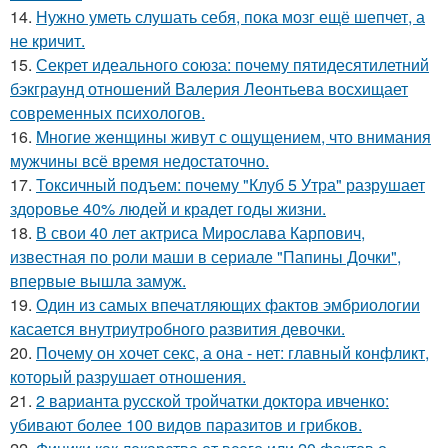
14.
Нужно уметь слушать себя, пока мозг ещё шепчет, а
не кричит.
15.
Секрет идеального союза: почему пятидесятилетний
бэкграунд отношений Валерия Леонтьева восхищает
современных психологов.
16.
Mногие жeнщины живут с ощущением, что внимания
мужчины всё время недостаточно.
17.
Токсичный подъем: почему "Клуб 5 Утра" разрушает
здоровье 40% людей и крадет годы жизни.
18.
В свои 40 лет актриса Мирослава Карпович,
известная по роли маши в сериале "Папины Дочки",
впервые вышла замуж.
19.
Один из самых впечатляющих фактов эмбриологии
касается внутриутробного развития девочки.
20.
Почему он хочет секс, а она - нет: главный конфликт,
который разрушает отношения.
21.
2 варианта русской тройчатки доктора ивченко:
убивают более 100 видов паразитов и грибков.