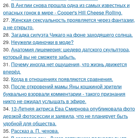
26.
В Англии снова прошла одна из самых известных и
опасных гонок в мире - Cooper's Hill Cheese Rolling.
27.
Женская сексуальность проявляется через фантазии,
а не открыто.
28.
Загадка силуэта Чикаго на фоне заходящего солнца.
29.
Неужели одиночки в моде?
30.
Анатомия лицемерия: шедевр датского скульптора,
который вы не сможете забыть.
31.
Почему иногда нет ощущения, что жизнь движется
вперёд.
32.
Когда в отношениях появляются сравнения.
33.
После откровений мамы Яны кошкиной зрители
буквально взорвали комментарии - такого признания
никто не ожидал услышать в эфире.
34.
13-Летняя актриса Ева Смирнова опубликовала фото
дерзкой фотосессии и заявила, что не планирует быть
удобной для общества.
35.
Рассказ а. П. чехова.