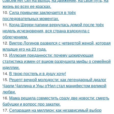
совсем нет сил на выход, на движение, на свой путь, на
жизнь во всех ее красках.
10.
Сила привычки заключается в трёх
последовательных моментах.
11.
Когда Шерри папини вернулась домой после трёх
недель исчезновения, вся страна вздохнула с
облегчением.
12.
Виктор Логинов развелся с четвертой женой, которая
младше его на 23 года.
13.
Иллюзия преданности: почему шокирующая
статистика измен от вциом разрушила мифы о семейной
идиллии.
14.
В твою постель и в душу хочу!
15.
Рецепт вечной молодости: как легендарный диалог
Чарли Чаплина и Уны о'Нил стал манифестом великой
любви.
16.
Мама решила совместить сразу две новости: смерть
бабушки и вопрос про закатки.
17.
Сепарация на миллион: как независимый выбор