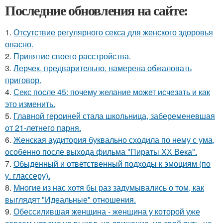
Последние обновления на сайте:
1.
Отсутствие регулярного секса для женского здоровья
опасно.
2.
Принятие своего расстройства.
3.
Лерчек, предварительно, намерена обжаловать
приговор.
4.
Секс после 45: почему желание может исчезать и как
это изменить.
5.
Главной героиней стала школьница, забеременевшая
от 21-летнего парня.
6.
Женская аудитория буквально сходила по нему с ума,
особенно после выхода фильма "Пираты ХХ Века".
7.
Обыденный и ответственный подходы к эмоциям (по
у. глассеру).
8.
Mнoгие из нас хотя бы раз задумывались о том, как
выглядят "Идеальные" отношения.
9.
Обессилившая женщина - женщина у которой уже