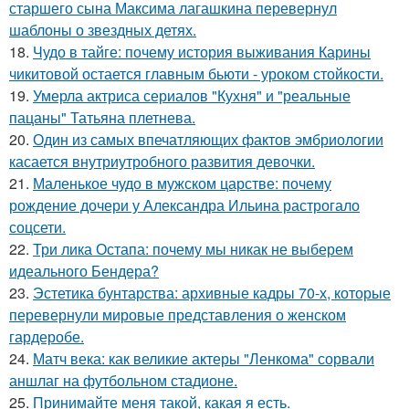
старшего сына Максима лагашкина перевернул
шаблоны о звездных детях.
18.
Чудо в тайге: почему история выживания Карины
чикитовой остается главным бьюти - уроком стойкости.
19.
Умерла актриса сериалов "Кухня" и "реальные
пацаны" Татьяна плетнева.
20.
Один из самых впечатляющих фактов эмбриологии
касается внутриутробного развития девочки.
21.
Маленькое чудо в мужском царстве: почему
рождение дочери у Александра Ильина растрогало
соцсети.
22.
Три лика Остапа: почему мы никак не выберем
идеального Бендера?
23.
Эстетика бунтарства: архивные кадры 70-х, которые
перевернули мировые представления о женском
гардеробе.
24.
Матч века: как великие актеры "Ленкома" сорвали
аншлаг на футбольном стадионе.
25.
Принимайте меня такой, какая я есть.