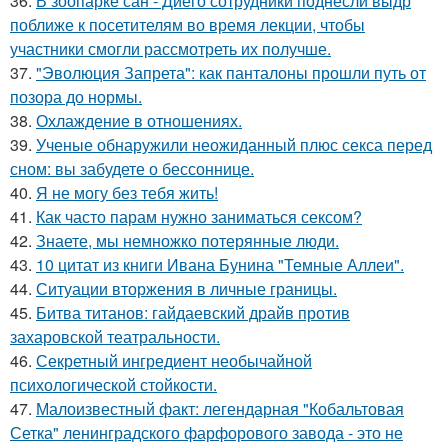
36.
В зоопарке сан - Диего сотрудники поднесли выдр
поближе к посетителям во время лекции, чтобы
участники смогли рассмотреть их получше.
37.
"Эволюция Запрета": как панталоны прошли путь от
позора до нормы.
38.
Охлаждение в отношениях.
39.
Ученые обнаружили неожиданный плюс секса перед
сном: вы забудете о бессоннице.
40.
Я не могу без тебя жить!
41.
Как часто парам нужно заниматься сексом?
42.
Знаете, мы немножко потерянные люди.
43.
10 цитат из книги Ивана Бунина "Темные Аллеи".
44.
Ситуации вторжения в личные границы.
45.
Битва титанов: гайдаевский драйв против
захаровской театральности.
46.
Секретный ингредиент необычайной
психологической стойкости.
47.
Малоизвестный факт: легендарная "Кобальтовая
Сетка" ленинградского фарфорового завода - это не