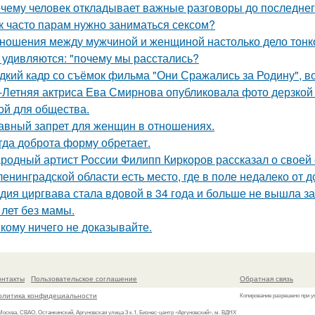
чему человек откладывает важные разговоры до последнег
к часто парам нужно заниматься сексом?
ношения между мужчиной и женщиной настолько дело тонкое
 удивляются: "почему мы расстались?
дкий кадр со съёмок фильма "Они Сражались за Родину", во
-Летняя актриса Ева Смирнова опубликовала фото дерзкой 
ой для общества.
авный запрет для женщин в отношениях.
гда доброта форму обретает.
родный артист России Филипп Киркоров рассказал о своей 
ленинградской области есть место, где в поле недалеко от 
дия циргвава стала вдовой в 34 года и больше не вышла з
 лет без мамы.
кому ничего не доказывайте.
онтакты
Пользовательское соглашение
Обратная связь
олитика конфидециальности
Копирование разрешено при у
 Москва, СВАО, Останкинский, Аргуновская улица 3 к.1, Бизнес-центр «Аргуновский», м. ВДНХ