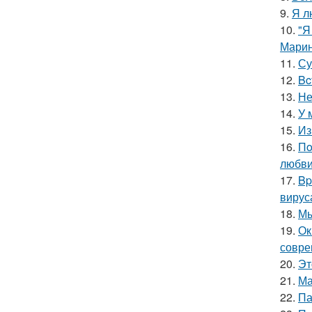
9.
Я л
10.
"Я
Марин
11.
Су
12.
Bc
13.
Не
14.
У 
15.
Из
16.
Пo
любви
17.
Bp
вирус
18.
Мы
19.
Ок
совре
20.
Эт
21.
Ма
22.
Па