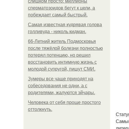
слишком просто: миллионы
сперматозоидов бегут к цели, а
побеждает самый быстрый.
Самая известная кудрявая голова
голливуда - николь кидман.
66-Летний житель Подмосковья
после тяжёлой болезни полностью
потерял потенцию, но решил
восстановить интимную жизнь с
молодой супругой, пишут СМИ.
Зумеры все чаще приходят на
собеседования не одни, а с
родителями, жалуются эйчары.
Человека от себя проще простого
оттолкнуть.
Стату
Самый
литер