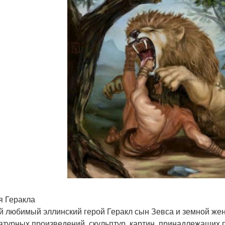
я Геракла
 любимый эллинский герой Геракл сын Зевса и земной ж
атурных произведений, скульптур, картин, принадлежащих