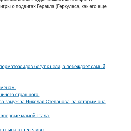
ры о подвигах Геракла (Геркулеса, как его еще
перматозоидов бегут к цели, а побеждает самый
еменам.
 ничего страшного.
а замуж за Николая Степанова, за которым она
 впервые мамой стала.
о сына от теледивы.