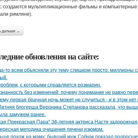
с создаются мультипликационные фильмы и компьютерные иг
али римляне).
ь дальше →
ледние обновления на сайте:
да-то всем объясняли эту тему слишком просто: миллионы с
ый.
проблем, с которыми справляется розмарин.
знанность без изменений: почему понимание не равно пер
ему первая брачная ночь может не случиться - и в этом нет
Лeтняя блoгерша Вероника Степанова рассказала, что вышл
ыла замужем ранее.
кая Прекрасная Пара" 38-летняя актриса Настя задорожная
ересная методика очищения печени изюмом.
ьше похож на маму: бывший муж Собчак показал подросшег