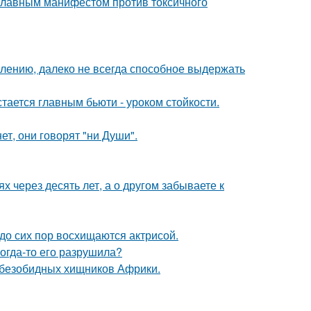
 главным манифестом против токсичного
алению, далеко не всегда способное выдержать
тается главным бьюти - уроком стойкости.
ет, они говорят "ни Души".
х через десять лет, а о другом забываете к
о сих пор восхищаются актрисой.
когда-то его разрушила?
х безобидных хищников Африки.