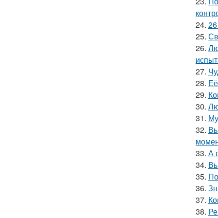
23.
По
контр
24.
26
25.
Св
26.
Лю
испыт
27.
Чу
28.
Её
29.
Ко
30.
Лю
31.
Му
32.
Вы
момен
33.
А 
34.
Вы
35.
По
36.
Зн
37.
Ко
38.
Ре