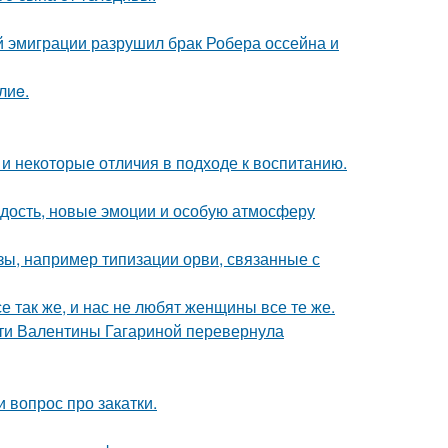
й эмиграции разрушил брак Робера оссейна и
лиe.
 и некоторые отличия в подходе к воспитанию.
дость, новые эмоции и особую атмосферу
ы, например типизации орви, связанные с
е так же, и нас не любят женщины все те же.
сти Валентины Гагариной перевернула
 вопрос про закатки.