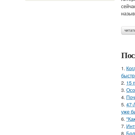
сейча
назыв
читат
Пос
1.
Ког
быстр
2.
15 
3.
Осо
4.
Поч
5.
47-
уже б
6.
"Ка
7.
Инт
8.
Бол