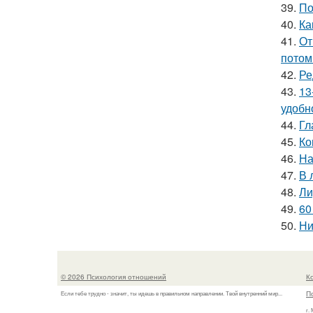
39.
По
40.
Ка
41.
От
потом
42.
Ре
43.
13
удобн
44.
Гл
45.
Ко
46.
На
47.
В 
48.
Ли
49.
60
50.
Ни
© 2026 Психология отношений
К
П
Если тебе трудно - значит, ты идешь в правильном направлении. Твой внутренний мир...
г.