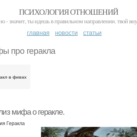
ПСИХОЛОГИЯ ОТНОШЕНИЙ
но - значит, ты идешь в правильном направлении. твой вн
главная
новости
статьи
ы про геракла
акл в фивах
лиз мифа о геракле.
ия Геракла