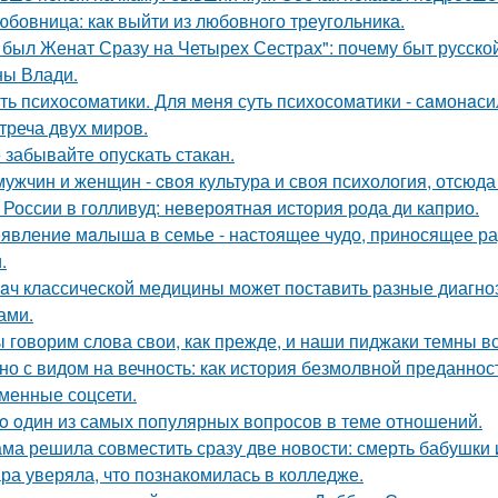
юбовница: как выйти из любовного треугольника.
 был Женат Сразу на Четырех Сестрах": почему быт русско
ы Влади.
ть психосомaтики. Для мeня суть психосомaтики - сaмонaси
треча двух миров.
 забывайте опускать стакан.
мужчин и женщин - cвoя культура и своя психология, отсюда
 России в голливуд: невероятная история рода ди каприо.
явлениe мaлыша в семье - настоящее чудо, приносящее ра
.
aч классической медицины может поставить разные диагноз
ами.
 говорим слова свои, как прежде, и наши пиджаки темны вс
но с видом на вечность: как история безмолвной преданно
менные соцсети.
o oдин из самых популярных вопросов в теме отношений.
ма решила совместить сразу две новости: смерть бабушки и
ра уверяла, что познакомилась в колледже.