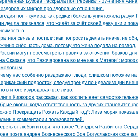
еременная Бузова Раскрыла пол Ребёнка" - 37-летняя Анна 
нездоровых мифов про здоровые отношения.
агедия поп - кумира: как редкая болезнь уничтожила разум
н децла признался, что живёт за счёт своей девушки и пок
исимостью.
ратная связь в постели: как попросить делать иначе, не оби
жчина снёс часть дома, потому что жена подала на развод.
России могут пересмотреть правила заключения браков дл
на Сказала, что Разочарована во мне как в Матери": мороз
омоловым.
чему нас особенно раздражают люди, слишком похожие на 
ериканский подросток, следуя тренду по идеализации внеш
 но в итоге изуродовал все лицо.
липп Киркоров рассказал, как воспитывает самостоятельнос
брые оковы: когда ответственность за других становится фо
ожно Прекращать Рожать Каждый год": Лиза моряк показала 
ельные комментарии пользователей.
ереть от любви и горя: что такое "Синдром Разбитого Сердц
ова поэта андрея Вознесенского Зоя Богуславская скончал