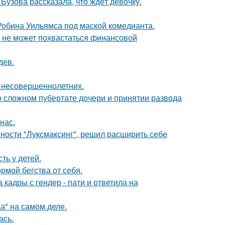
Бузова рассказала, что ждёт девочку.
 Робина Уильямса под маской комедианта.
а не может похвастаться финансовой
дев.
я несовершеннолетних.
 о сложном пубертате дочери и принятии развода
нас.
ности "Луксмаксинг", решил расширить себе
ть у детей.
рмой бегства от себя.
кадры с гендер - пати и ответила на
а" на самом деле.
ась.