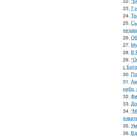
22.
"Б
23.
7 
24.
Тр
25.
Сы
незав
26.
Об
27.
Му
28.
В 
29.
"О
с Бог
30.
По
31.
Ам
небо,
32.
Фи
33.
До
34.
"М
язвит
35.
Ум
36.
Вд