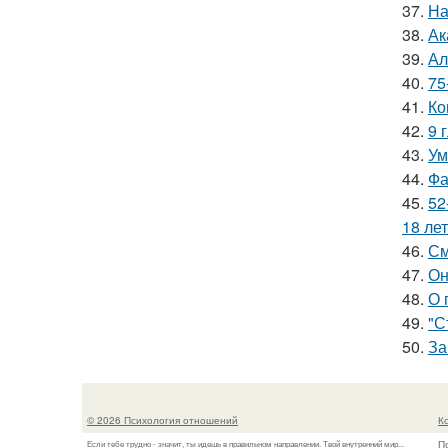
37.
На
38.
Ак
39.
Ал
40.
75
41.
Ко
42.
9 
43.
Ум
44.
Фа
45.
52
18 лет
46.
См
47.
Он
48.
О 
49.
"С
50.
За
© 2026 Психология отношений
К
П
Если тебе трудно - значит, ты идешь в правильном направлении. Твой внутренний мир...