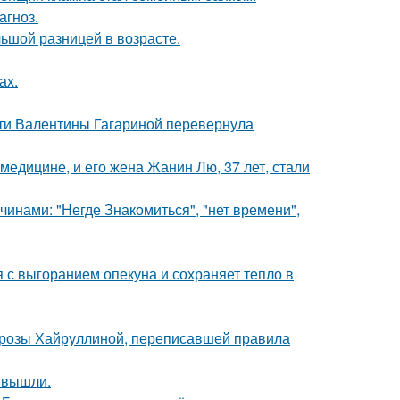
агноз.
ьшой разницей в возрасте.
ах.
сти Валентины Гагариной перевернула
медицине, и его жена Жанин Лю, 37 лет, стали
нами: "Негде Знакомиться", "нет времени",
 с выгоранием опекуна и сохраняет тепло в
а розы Хайруллиной, переписавшей правила
 вышли.