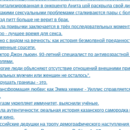
питализированная в онкоцентр Анита цой раскрыла свой ди
какими сексуальными проблемами сталкиваются пары с бол
эд питт больше не верит в брак.
ла привычки заключается в трёх последовательных момент
ро - лучшее время для секса.
но с видом на вечность: как история безмолвной преданно
менные соцсети.
ктор Джон льюин, 93-летний специалист по антивозрастной 
елями.
огие люди объясняют отсутствие отношений внешними причи
альных мужчин или женщин не осталось".
pушать границы - это.
ансформация любви: как Эмма хеминг - Уиллис справляется
.
газм укрепляет иммунитет, выяснили учёные.
ла аутентичности: реальная история казанского самородк
и кино.
ссийские дедушки на тропу демографического наступления