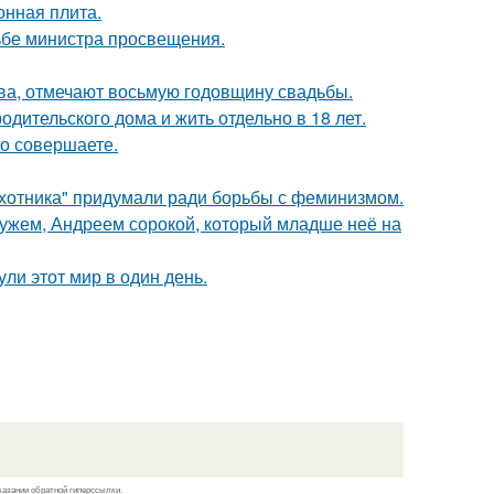
онная плита.
ьбе министра просвещения.
ьва, отмечают восьмую годовщину свадьбы.
одительского дома и жить отдельно в 18 лет.
но совершаете.
хотника" придумали ради борьбы с феминизмом.
ужем, Андреем сорокой, который младше неё на
ли этот мир в один день.
казании обратной гиперссылки.