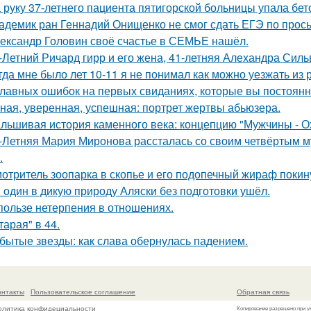
 руку 37-летнего пациента пятигорской больницы упала бет
адемик ран Геннадий Онищенко не смог сдать ЕГЭ по прос
ександр Головин своё счастье в СЕМЬЕ нашёл.
-Летний Ричард гирр и его жена, 41-летняя Алехандра Сил
гда мне было лет 10-11 я не понимал как можно уезжать из р
главных ошибок на первых свиданиях, которые вы постоян
ная, уверенная, успешная: портрет жертвы абьюзера.
льшивая история каменного века: концепцию "Мужчины - О
-Летняя Мария Миронова рассталась со своим четвёртым м
.
отритель зоопарка в скопье и его подопечный жираф покину
 один в дикую природу Аляски без подготовки ушёл.
пользе нетерпения в отношениях.
тарая" в 44.
бытые звезды: как слава обернулась падением.
онтакты
Пользовательское соглашение
Обратная связь
олитика конфидециальности
Копирование разрешено при у