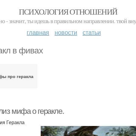
ПСИХОЛОГИЯ ОТНОШЕНИЙ
но - значит, ты идешь в правильном направлении. твой вн
главная
новости
статьи
акл в фивах
фы про геракла
лиз мифа о геракле.
ия Геракла