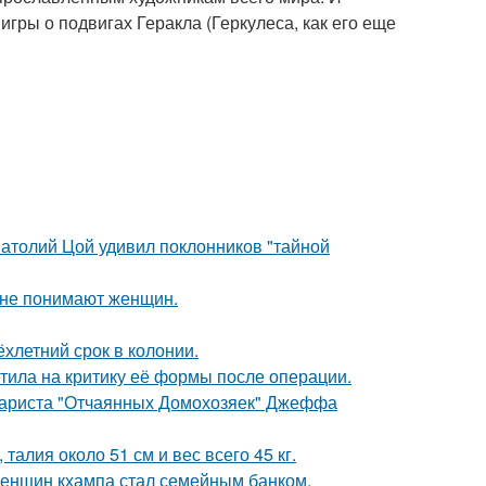
ры о подвигах Геракла (Геркулеса, как его еще
Анатолий Цой удивил поклонников "тайной
ы не понимают женщин.
ёхлетний срок в колонии.
тила на критику её формы после операции.
енариста "Отчаянных Домохозяек" Джеффа
алия около 51 см и вес всего 45 кг.
женщин кхампа стал семейным банком.