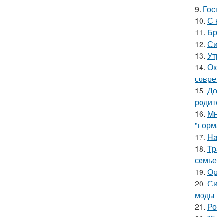
9.
Гос
10.
С 
11.
Бр
12.
Си
13.
Ут
14.
Ок
совре
15.
До
родит
16.
Mн
"норм
17.
Ha
18.
Тр
семье
19.
Ор
20.
Си
моды 
21.
Ро