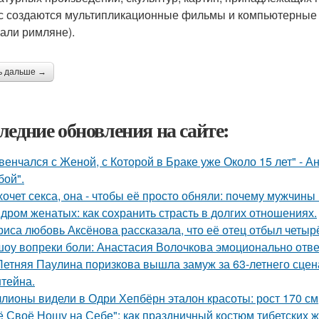
с создаются мультипликационные фильмы и компьютерные иг
али римляне).
ь дальше →
ледние обновления на сайте:
венчался с Женой, с Которой в Браке уже Около 15 лет" - 
бой".
хочет секса, она - чтобы её просто обняли: почему мужчин
дром женатых: как сохранить страсть в долгих отношениях.
риса любовь Аксёнова рассказала, что её отец отбыл четыр
шоу вопреки боли: Анастасия Волочкова эмоционально отве
Летняя Паулина поризкова вышла замуж за 63-летнего сц
тейна.
лионы видели в Одри Хепбёрн эталон красоты: рост 170 см, т
ё Своё Ношу на Себе": как праздничный костюм тибетских 