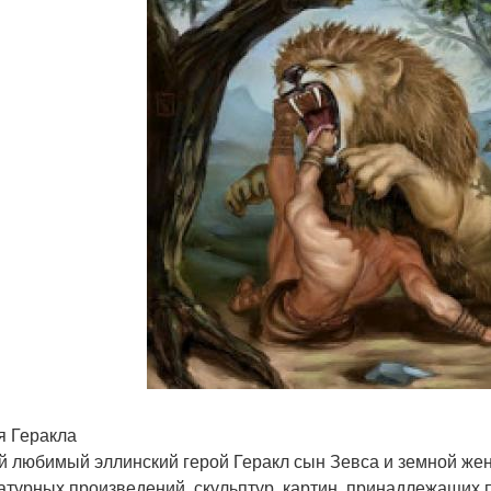
я Геракла
 любимый эллинский герой Геракл сын Зевса и земной ж
атурных произведений, скульптур, картин, принадлежащих