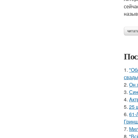
сейча
назыв
читат
Пос
1.
"Об
свадь
2.
Он 
3.
Син
4.
Aкт
5.
25 
6.
61-
Гринш
7.
Мил
8.
"Вс