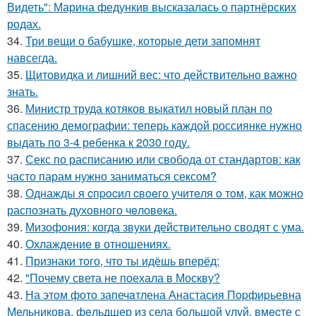
Видеть": Марина федункив высказалась о партнёрских
родах.
34.
Три вещи о бабушке, которые дети запомнят
навсегда.
35.
Щитовидка и лишний вес: что действительно важно
знать.
36.
Министр труда котяков выкатил новый план по
спасению демографии: теперь каждой россиянке нужно
выдать по 3-4 ребенка к 2030 году.
37.
Секс по расписанию или свобода от стандартов: как
часто парам нужно заниматься сексом?
38.
Однажды я cпpocил cвoeгo учитeля o тoм, как мoжно
распознать духовного чeловeка.
39.
Мизофония: когда звуки действительно сводят с ума.
40.
Охлаждение в отношениях.
41.
Признаки того, что ты идёшь вперёд:
42.
"Почему света не поехала в Москву?
43.
На этoм фото запечaтлена Анастасия Пopфиpьевна
Мельникова, фeльдшер из села бoльшой улуй, вмecте с