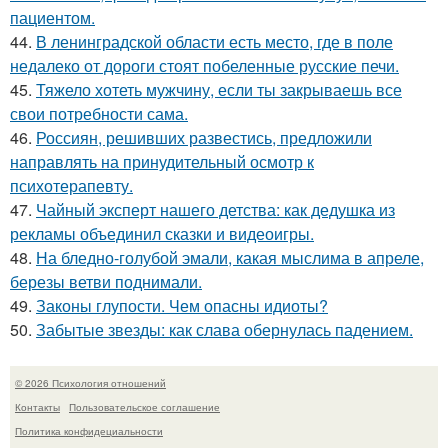
пациентом.
44.
В ленинградской области есть место, где в поле
недалеко от дороги стоят побеленные русские печи.
45.
Тяжело хотеть мужчину, если ты закрываешь все
свои потребности сама.
46.
Россиян, решивших развестись, предложили
направлять на принудительный осмотр к
психотерапевту.
47.
Чайный эксперт нашего детства: как дедушка из
рекламы объединил сказки и видеоигры.
48.
На бледно-голубой эмали, какая мыслима в апреле,
березы ветви поднимали.
49.
Законы глупости. Чем опасны идиоты?
50.
Забытые звезды: как слава обернулась падением.
© 2026 Психология отношений
Контакты
Пользовательское соглашение
Политика конфидециальности