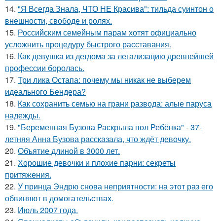
14.
"Я Всегда Знала, ЧТО НЕ Красива": тильда суинтон о
внешности, свободе и ролях.
15.
Российским семейным парам хотят официально
усложнить процедуру быстрого расставания.
16.
Как девушка из детдома за легализацию древнейшей
профессии боролась.
17.
Три лика Остапа: почему мы никак не выберем
идеального Бендера?
18.
Как сохранить семью на грани развода: алые паруса
надежды.
19.
"Беременная Бузова Раскрыла пол Ребёнка" - 37-
летняя Анна Бузова рассказала, что ждёт девочку.
20.
Объятие длиной в 3000 лет.
21.
Хорошие девочки и плохие парни: секреты
притяжения.
22.
У принца Эндрю снова неприятности: на этот раз его
обвиняют в домогательствах.
23.
Июль 2007 года.