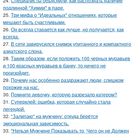
24.
Специалисты объяснили, как распознать наличие
подлинной "Химии" в паре.
25.
Три мифа о "Идеальных" отношениях, которые
мешают быть счастливыми.
26.
Он всегда старается как лучше, но получается, как
всегда.
27.
В сети завирусился снимок упитанного и компактного
азиатского слона.
28.
Таким образом, если положить 100 черных муравьев
и 100 красных муравьев в банку, то ничего не
произойдет.
29.
Почему нас особенно раздражают люди, слишком
похожие на нас.
30.
Помните девочку, которую разрезало катером?
31.
Суперклей: ошибка, которая случайно стала
легендой.
32.
"Залипаю" на мужчину: откуда берётся
эмоциональная зависимость.
33.
"Нельзя Мужчине Показывать то, Чего он не Должен