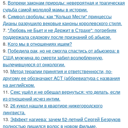
5.
Вопреки законам природы: невероятная и трагическая
судьба самой молодой мамы в истории.
6.
Символ свободы: как "Кольцо Мести" принцессы
Дианы разрушило вековые каноны королевского стиля.
7.
"Любовь не Бьет и не Держит в Страхе": погребняк
поддержала седокову после признаний об абьюзе.
8.
Koго мы в отношениях ищем?
9.
Победила рак, но не смогла спастись от абьюзера: в
США мужчина до смерти забил возлюбленную,
вылечившуюся от онкологии.
10.
Метод терапии принятия и ответственности, по-
другому ее обозначают ACT (аббревиатура с названия
на английском.
11.
Секс ушёл и не обещал вернуться: что делать, если
из отношений исчез интим.
12.
26 кукол нашли в квартире нижегородского
лингвиста.
13.
Эффект нагиева: зачем 52-летний Сергей Безруков
полностью лишился волос в новом фильме.