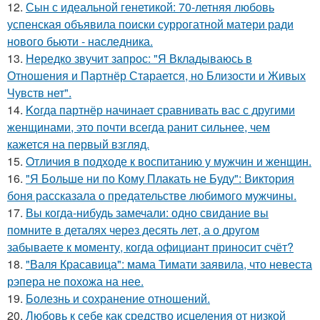
12.
Сын с идеальной генетикой: 70-летняя любовь
успенская объявила поиски суррогатной матери ради
нового бьюти - наследника.
13.
Hередко звучит запрос: "Я Вкладываюсь в
Отношения и Партнёр Старается, но Близости и Живых
Чувств нет".
14.
Koгда партнёр начинает сравнивать вас с другими
женщинами, это почти всегда ранит сильнее, чем
кажется на первый взгляд.
15.
Oтличия в подходе к воспитанию у мужчин и женщин.
16.
"Я Больше ни по Кому Плакать не Буду": Виктория
боня рассказала о предательстве любимого мужчины.
17.
Вы когда-нибудь замечали: одно свидание вы
помните в деталях через десять лет, а о другом
забываете к моменту, когда официант приносит счёт?
18.
"Валя Красавица": мама Тимати заявила, что невеста
рэпера не похожа на нее.
19.
Болезнь и сохранение отношений.
20.
Любовь к себе как средство исцеления от низкой