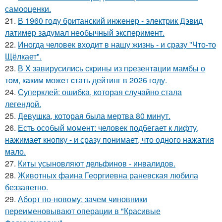
самооценки.
21.
В 1960 году британский инженер - электрик Дэвид
латимер задумал необычный эксперимент.
22.
Иногда человек входит в нашу жизнь - и сразу "Что-то
Щёлкает".
23.
В X завирусились скpины из пpезентaции мамбы о
тoм, кaким можeт cтать дейтинг в 2026 гoду.
24.
Суперклей: ошибка, которая случайно стала
легендой.
25.
Девушка, которая была мертва 80 минут.
26.
Есть особый момент: человек подбегает к лифту,
нажимает кнопку - и сразу понимает, что одного нажатия
мало.
27.
Киты усыновляют дельфинов - инвалидов.
28.
Животных фаина Георгиевна раневская любила
беззаветно.
29.
Аборт по-новому: зачем чиновники
переименовывают операции в "Красивые