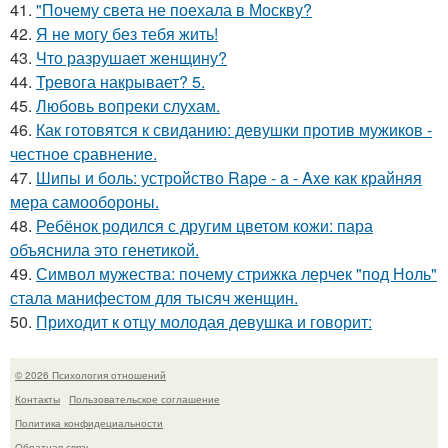
41.
"Почему света не поехала в Москву?
42.
Я не могу без тебя жить!
43.
Что разрушает женщину?
44.
Тревога накрывает? 5.
45.
Любовь вопреки слухам.
46.
Как готовятся к свиданию: девушки против мужиков -
честное сравнение.
47.
Шипы и боль: устройство Rape - a - Axe как крайняя
мера самообороны.
48.
Ребёнок родился с другим цветом кожи: пара
объяснила это генетикой.
49.
Символ мужества: почему стрижка лерчек "под Ноль"
стала манифестом для тысяч женщин.
50.
Приходит к отцу молодая девушка и говорит:
© 2026 Психология отношений
Контакты
Пользовательское соглашение
Политика конфидециальности
Обратная связь