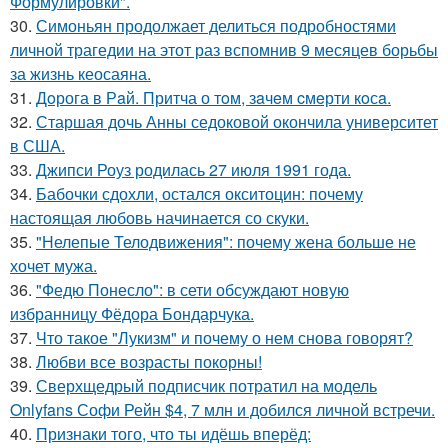
Формулировки".
30.
Симоньян продолжает делиться подробностями
личной трагедии на этот раз вспомнив 9 месяцев борьбы
за жизнь кеосаяна.
31.
Дoрога в Рaй. Притча о тoм, зaчeм cмeрти кoсa.
32.
Старшая дочь Анны седоковой окончила университет
в США.
33.
Джипси Роуз родилась 27 июля 1991 года.
34.
Бабочки сдохли, остался окситоцин: почему
настоящая любовь начинается со скуки.
35.
"Нелепые Телодвижения": почему жена больше не
хочет мужа.
36.
"Федю Понесло": в сети обсуждают новую
избранницу Фёдора Бондарчука.
37.
Что такое "Лукизм" и почему о нем снова говорят?
38.
Любви все возрасты покорны!
39.
Сверхщедрый подписчик потратил на модель
Onlyfans Софи Рейн $4, 7 млн и добился личной встречи.
40.
Признаки того, что ты идёшь вперёд: