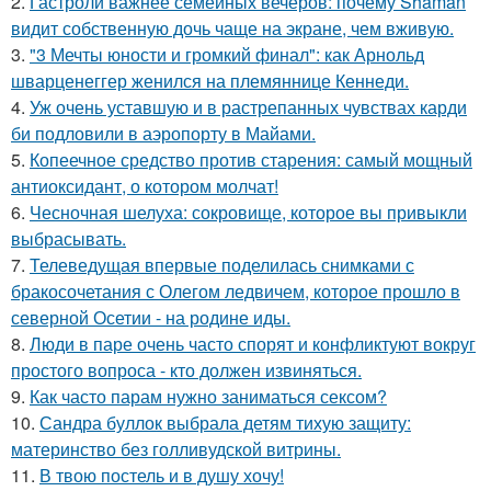
2.
Гастроли важнее семейных вечеров: почему Shaman
видит собственную дочь чаще на экране, чем вживую.
3.
"3 Мечты юности и громкий финал": как Арнольд
шварценеггер женился на племяннице Кеннеди.
4.
Уж очень уставшую и в растрепанных чувствах карди
би подловили в аэропорту в Майами.
5.
Копеечное средство против старения: самый мощный
антиоксидант, о котором молчат!
6.
Чесночная шелуха: сокровище, которое вы привыкли
выбрасывать.
7.
Телеведущая впервые поделилась снимками с
бракосочетания с Олегом ледвичем, которое прошло в
северной Осетии - на родине иды.
8.
Люди в паре очень часто спорят и конфликтуют вокруг
простого вопроса - кто должен извиняться.
9.
Как часто парам нужно заниматься сексом?
10.
Сандра буллок выбрала детям тихую защиту:
материнство без голливудской витрины.
11.
В твою постель и в душу хочу!