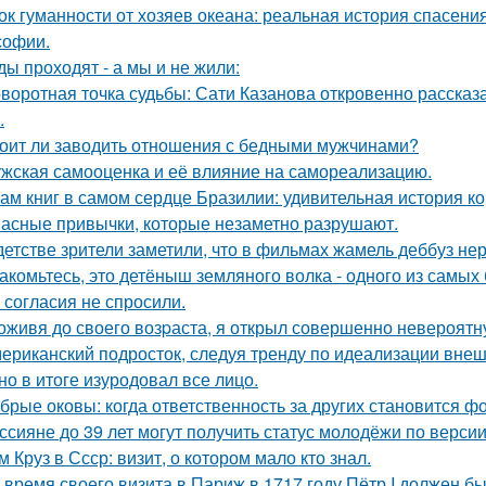
ок гуманности от хозяев океана: реальная история спасения
офии.
ды проходят - а мы и не жили:
воротная точка судьбы: Сати Казанова откровенно рассказ
.
оит ли заводить отношения с бедными мужчинами?
жская самооценка и её влияние на самореализацию.
ам книг в самом сердце Бразилии: удивительная история ко
асные привычки, которые незаметно разрушают.
детстве зрители заметили, что в фильмах жамель деббуз нер
акомьтесь, это детёныш земляного волка - одного из самы
 согласия не спросили.
оживя до своего возpаста, я открыл совершенно невероятн
ериканский подросток, следуя тренду по идеализации внеш
 но в итоге изуродовал все лицо.
брые оковы: когда ответственность за других становится фо
ссияне до 39 лет могут получить статус молодёжи по верси
м Круз в Ссср: визит, о котором мало кто знал.
 время своего визита в Париж в 1717 году Пётр I должен б