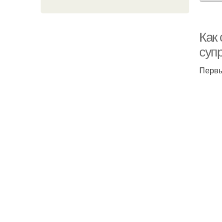
Как
супр
Первы