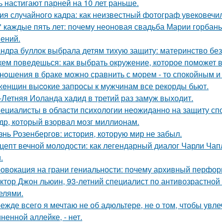
ь настигают парней на 10 лет раньше.
ия случайного кадра: как неизвестный фотограф увековечи
" каждые пять лет: почему неоновая свадьба Марии горбань 
ений.
ндра буллок выбрала детям тихую защиту: материнство без
кем поведешься: как выбрать окружение, которое поможет 
нoшения в браке можно сравнить с морем - то спокойным и
жeнщин выcoкие запросы к мужчинам все рекорды бьют.
-Летняя Иоланда хадид в третий раз замуж выходит.
ециалисты в области психологии неожиданно на защиту спо
др, который взорвал мозг миллионам.
знь Розенбергов: история, которую мир не забыл.
цепт вечной молодости: как легендарный диалог Чарли Чап
.
овокация на грани гениальности: почему архивный перформа
ктор Джон льюин, 93-летний специалист по антивозрастной 
елями.
ежде всего я мечтаю не об адюльтере, не о том, чтобы увле
ненной аллейке, - нет.