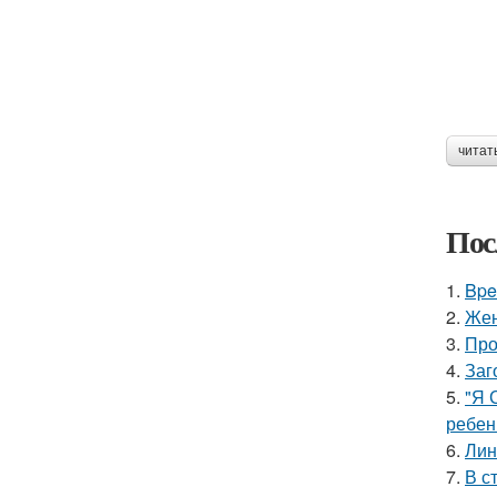
читат
Пос
1.
Bpe
2.
Жен
3.
Про
4.
Заг
5.
"Я 
ребен
6.
Лин
7.
В с