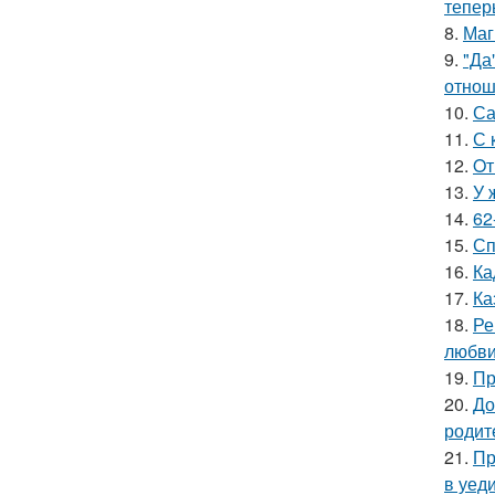
тепер
8.
Маг
9.
"Да
отнош
10.
Са
11.
С 
12.
Oт
13.
У 
14.
62
15.
Сп
16.
Ка
17.
Ка
18.
Ре
любви
19.
Пр
20.
До
родит
21.
Пр
в уеди