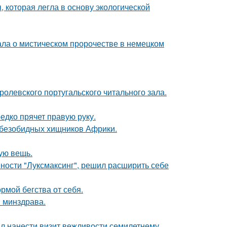
, которая легла в основу экологической
ала о мистическом пророчестве в немецком
ролевского португальского читального зала.
едко прячет правую руку.
х безобидных хищников Африки.
ую вещь.
ности "Луксмаксинг", решил расширить себе
рмой бегства от себя.
и минздрава.
ыл нанести визит вежливости семилетнему