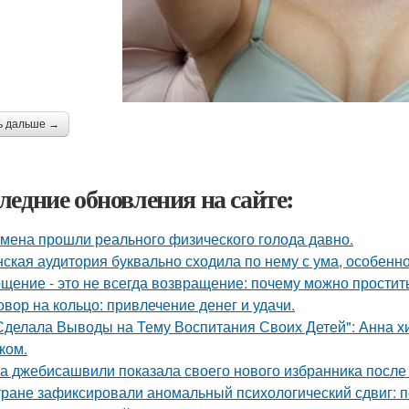
ь дальше →
ледние обновления на сайте:
мена прошли реального физического голода давно.
ская аудитория буквально сходила по нему с ума, особенн
щение - это не всегда возвращение: почему можно простит
овор на кольцо: привлечение денег и удачи.
Сделала Выводы на Тему Воспитания Своих Детей": Анна 
ком.
а джебисашвили показала своего нового избранника после
тране зафиксировали аномальный психологический сдвиг: п