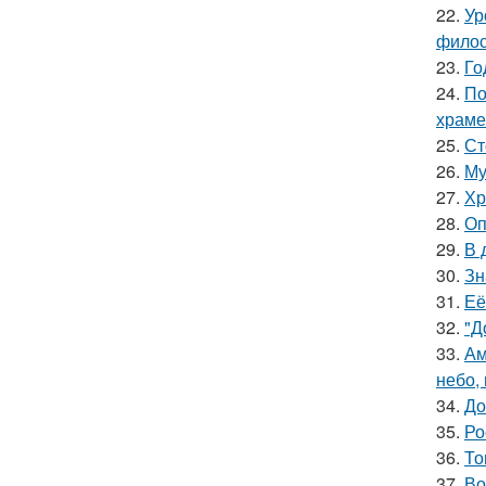
22.
Ур
филос
23.
Го
24.
По
храме
25.
Ст
26.
Му
27.
Хр
28.
Оп
29.
В 
30.
Зн
31.
Её
32.
"Д
33.
Ам
небо,
34.
До
35.
Ро
36.
То
37.
Во