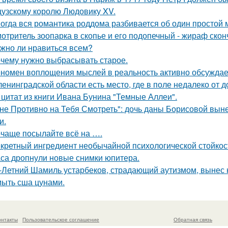
узскому королю Людовику XV.
огда вся романтика роддома разбивается об один простой 
отритель зоопарка в скопье и его подопечный - жираф сконч
жно ли нравиться всем?
чему нужно выбрасывать старое.
номен воплощения мыслей в реальность активно обсуждает
ленинградской области есть место, где в поле недалеко от 
 цитат из книги Ивана Бунина "Темные Аллеи".
не Противно на Тебя Смотреть": дочь даны Борисовой вынес
и.
чаще посылайте всё на ….
кретный ингредиент необычайной психологической стойкос
са дропнули новые снимки юпитера.
-Летний Шамиль устарбеков, страдающий аутизмом, вынес н
ыть сша цунами.
онтакты
Пользовательское соглашение
Обратная связь