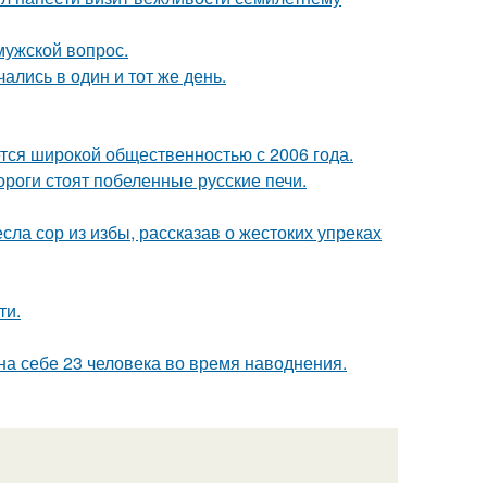
мужской вопрос.
ались в один и тот же день.
ся широкой общественностью с 2006 года.
дороги стоят побеленные русские печи.
ла сор из избы, рассказав о жестоких упреках
ти.
а себе 23 человека во время наводнения.