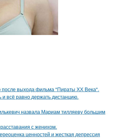
о после выхода фильма "Пираты ХХ Века".
ь и всё равно держать дистанцию.
хилькевич назвала Мариам тилляеву большим
 расставания с женихом.
ереоценка ценностей и жесткая депрессия