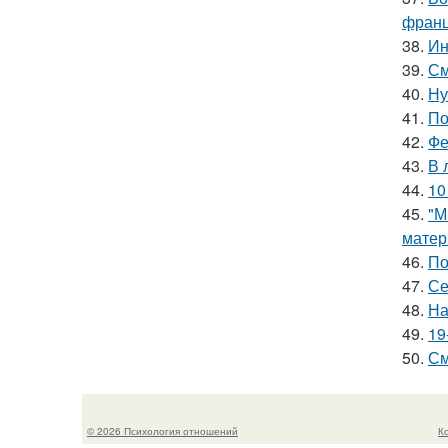
франц
38.
Ин
39.
См
40.
Ну
41.
По
42.
Фе
43.
В 
44.
10
45.
"М
матер
46.
По
47.
Се
48.
На
49.
19
50.
См
© 2026 Психология отношений
К