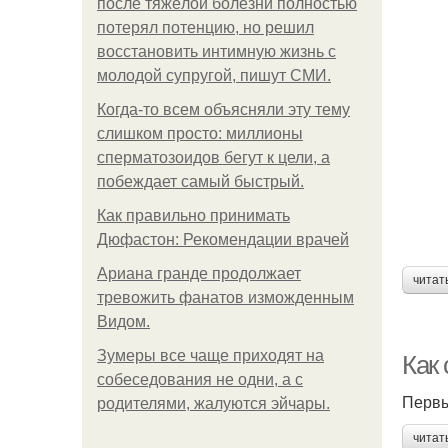
после тяжёлой болезни полностью
потерял потенцию, но решил
восстановить интимную жизнь с
молодой супругой, пишут СМИ.
Когда-то всем объясняли эту тему
слишком просто: миллионы
сперматозоидов бегут к цели, а
побеждает самый быстрый.
Как правильно принимать
Дюфастон: Рекомендации врачей
Ариана гранде продолжает
читат
тревожить фанатов изможденным
Видом.
Зумеры все чаще приходят на
Как
собеседования не одни, а с
Первы
родителями, жалуются эйчары.
читат