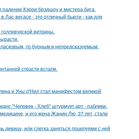
л падение Кэрри брэдшоу и мистера бига.
в Лас-вегасе - это отличный бьюти - хак для
 голливудской витрины.
вырасти.
 ласковым, то бурным и непредсказуемым.
нтанной страсти встали.
лина и Уны о'Нил стал манифестом великой
нс "Человек - Хлеб" штурмует арт - паблики.
медицине, и его жена Жанин Лю, 37 лет, стали
чь девицу, или слегка заняться поцелуями с ней