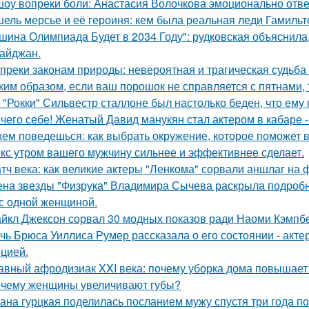
шоу вопреки боли: Анастасия Волочкова эмоционально отве
ель мерсье и её героиня: кем была реальная леди Гамильт
шина Олимпиада Будет в 2034 Году": рудковская объяснила
айджан.
преки законам природы: невероятная и трагическая судьба
ким образом, если ваш порошок не справляется с пятнами, 
 "Рокки" Сильвестр сталлоне был настолько беден, что ему
чего себе! Женатый Давид манукян стал актером в кабаре -
кем поведешься: как выбрать окружение, которое поможет 
кс утром вашего мужчину сильнее и эффективнее сделает.
тч века: как великие актеры "Ленкома" сорвали аншлаг на 
на звезды "Физрука" Владимира Сычева раскрыла подробно
 с одной женщиной.
йкл Джексон сорвал 30 модных показов ради Наоми Кэмпбе
чь Брюса Уиллиса Румер рассказала о его состоянии - акте
цией.
авный афродизиак XXI века: почему уборка дома повышает 
чему женщины увеличивают губы?
ана гурцкая поделилась посланием мужу спустя три года по