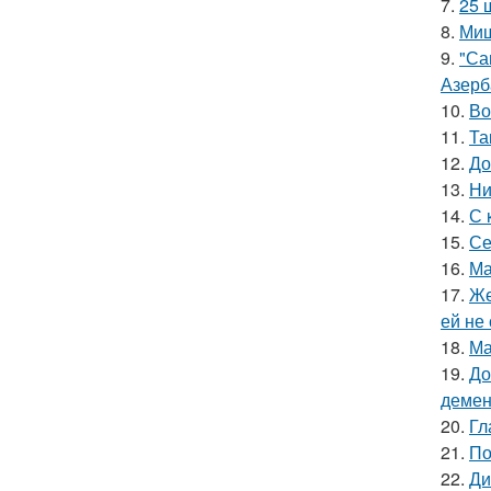
7.
25 
8.
Миш
9.
"Са
Азерб
10.
Во
11.
Та
12.
До
13.
Ни
14.
С 
15.
Се
16.
Ма
17.
Же
ей не
18.
Ма
19.
До
демен
20.
Гл
21.
По
22.
Ди