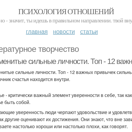
ПСИХОЛОГИЯ ОТНОШЕНИЙ
но - значит, ты идешь в правильном направлении. твой вн
главная
новости
статьи
ературное творчество
менитые сильные личности. Топ - 12 важ
нитые сильные личности. Топ - 12 важных привычек сильн
точник счастья находится внутри.
ье - критически важный элемент уверенности в себе, так ка
ье быть собой.
ающие уверенность люди черпают удовольствие и удовлетв
как другие оценивают их достижения. Они знают, что вне зави
ваете настолько хороши или настолько плохи, как говорят.