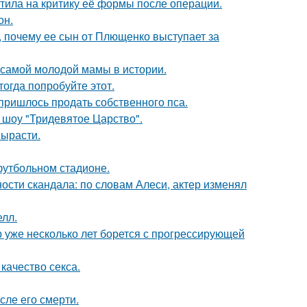
тила на критику её формы после операции.
он.
, почему ее сын от Плющенко выступает за
 самой молодой мамы в истории.
тогда попробуйте этот.
 пришлось продать собственного пса.
 шоу "Тридевятое Царство".
вырасти.
футбольном стадионе.
сти скандала: по словам Алеси, актер изменял
лл.
р уже несколько лет борется с прогрессирующей
качество секса.
сле его смерти.