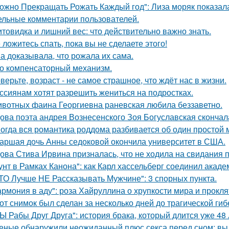
ожно Прекращать Рожать Каждый год": Лиза моряк показала 
ельные комментарии пользователей.
товидка и лишний вес: что действительно важно знать.
 ложитесь спать, пока вы не сделаете этого!
а доказывала, что рожала их сама.
о компенсаторный механизм.
верьте, возраст - не самое страшное, что ждёт нас в жизни.
ссиянам хотят разрешить жениться на подростках.
вотных фаина Георгиевна раневская любила беззаветно.
ова поэта андрея Вознесенского Зоя Богуславская скончал
огда вся романтика роддома разбивается об один простой 
аршая дочь Анны седоковой окончила университет в США.
ова Стива Ирвина призналась, что не ходила на свидания п
унт в Рамках Канона": как Карл хассельберг соединил акаде
ТО Лучше НЕ Рассказывать Мужчине": 3 спорных пункта.
армония в аду": роза Хайруллина о хрупкости мира и прокля
от снимок был сделан за несколько дней до трагической гиб
Ы Рабы Друг Друга": история брака, который длится уже 48 
еные обнаружили неожиданный плюс секса перед сном: вы 