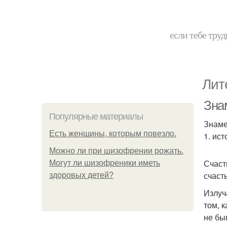
если тебе труд
Лит
Зна
Популярные материалы
Знаме
Есть женщины, которым повезло.
1. ис
Можно ли при шизофрении рожать.
Счаст
Могут ли шизофреники иметь
счаст
здоровых детей?
Излуч
том, 
не бы