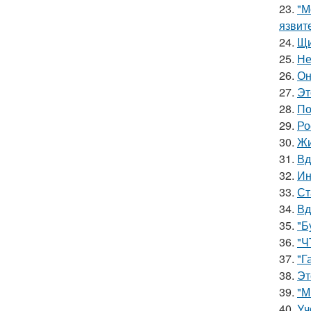
23.
"М
язвит
24.
Щи
25.
Не
26.
Он
27.
Эт
28.
По
29.
Ро
30.
Жи
31.
Вд
32.
Ин
33.
Ст
34.
Вд
35.
"Б
36.
"Ч
37.
"Г
38.
Эт
39.
"М
40.
Уч