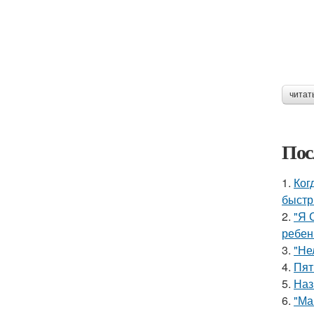
читат
Пос
1.
Ког
быстр
2.
"Я 
ребен
3.
"Не
4.
Пят
5.
Наз
6.
"Ма