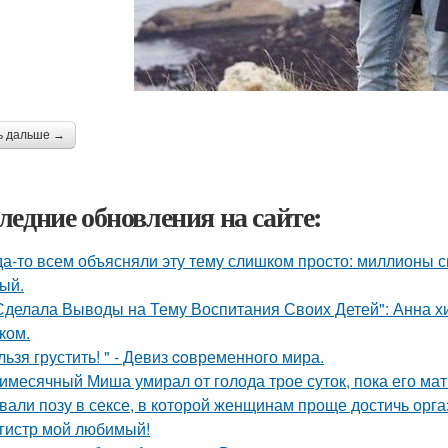
ь дальше →
ледние обновления на сайте:
да-то всем объясняли эту тему слишком просто: миллионы с
ый.
Сделала Выводы на Тему Воспитания Своих Детей": Анна 
ком.
льзя грустить! " - Девиз coвременного мира.
имесячный Миша умирал от голода трое суток, пока его мат
вали позу в сексе, в которой женщинам проще достичь орга
гистр мой любимый!