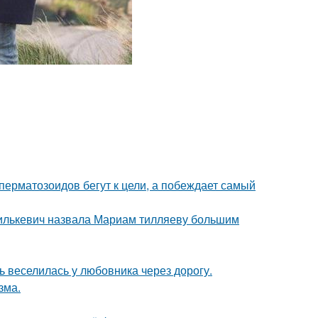
перматозоидов бегут к цели, а побеждает самый
хилькевич назвала Мариам тилляеву большим
ь веселилась у любовника через дорогу.
зма.