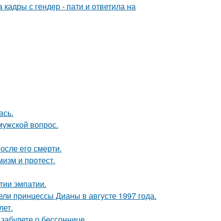
кадры с гендер - пати и ответила на
ась.
мужской вопрос.
осле его смерти.
мизм и протест.
тии эмпатии.
ели принцессы Дианы в августе 1997 года.
лет.
забудете о бессоннице.