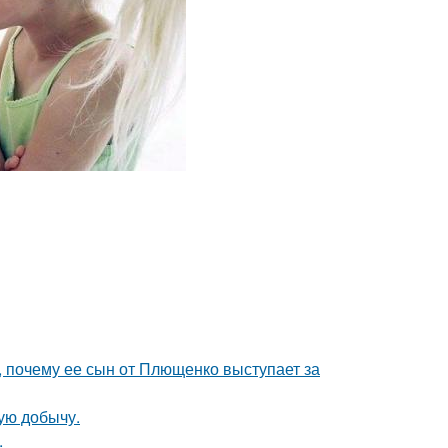
, почему ее сын от Плющенко выступает за
ую добычу.
.