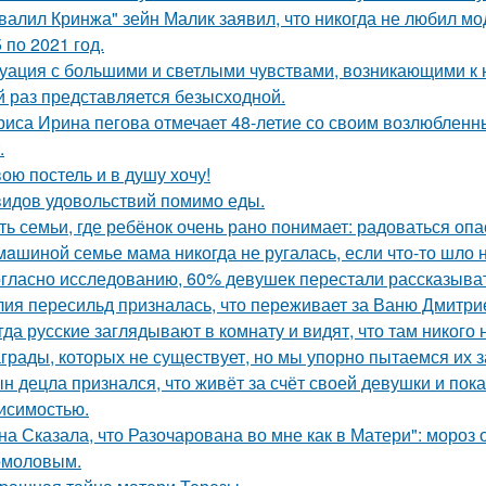
валил Кринжа" зейн Малик заявил, что никогда не любил м
 по 2021 год.
уация с большими и светлыми чувствами, возникающими к н
й раз представляется безысходной.
риса Ирина пегова отмечает 48-летие со своим возлюблен
.
вою постель и в душу хочу!
видов удовольствий помимо еды.
ть семьи, где ребёнок очень рано понимает: радоваться опа
мaшиной семье мама никогда не ругалась, если что-то шло н
гласно исследованию, 60% девушек перестали рассказыват
ия пересильд призналась, что переживает за Ваню Дмитри
гда русские заглядывают в комнату и видят, что там никого н
грады, которых не существует, но мы упорно пытаемся их з
н децла признался, что живёт за счёт своей девушки и пок
исимостью.
на Сказала, что Разочарована во мне как в Матери": мороз
омоловым.