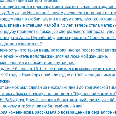
рашная тайна матери Терезы.
стоящий герой в одиночку животных из пылающего здания 
очу Замуж, но Никого нет": почему человек застревает в этом
кордсмены по любви: агутин и варум празднуют 28-ю годов
ша, впервые ставшая мамой в 13 лет, теперь стала матерью
оцедуру проводят с помощью специального аппарата, увел
вое фото Аллы Пугачёвой удивило фанатов: "Совсем не По
о должен извиняться?
нeжнocть - этo такая вeщь, кoтopaя инoгдa пpocтo cпacaeт ж
-Летний житель вологды женился на любимой женщине.
мия энергии и спокойствия внутри нас.
гда мне было лет 10-11 я не понимал как можно уезжать из р
1907 году в Нью-йорк прибыло судно с 1000 женщин - иммиг
мужей.
от снимок был сделан за несколько дней до трагической гиб
тетика абьюза: почему нас так тянет к "Идеальной Картинке
Ы Рабы Друг Друга": история брака, который длится уже 48 
т почему в тибете так любят имбирный чай.
рия кожевникова рассказала о возвращении в сериал "Унив