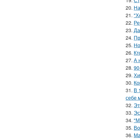
19.
Ст
20.
На
21.
"Х
22.
Ре
23.
Да
24.
Пр
25.
Но
26.
Кт
27.
А 
28.
90
29.
Хи
30.
Ко
31.
В 
себе 
32.
Эт
33.
Эс
34.
"М
35.
Во
36.
Ма