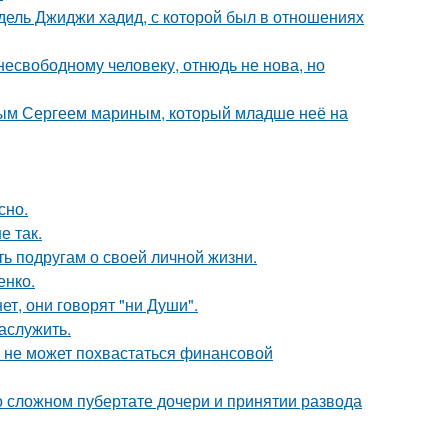
одель Джиджи хадид, с которой был в отношениях
есвободному человеку, отнюдь не нова, но
ным Сергеем мариным, который младше неё на
сно.
е так.
ь подругам о своей личной жизни.
енко.
ет, они говорят "ни Души".
аслужить.
а не может похвастаться финансовой
 о сложном пубертате дочери и принятии развода