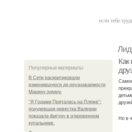
если тебе труд
Лид
Как 
Популярные материалы
дру
В Сети раскритиковали
Самое
изменившуюся до неузнаваемости
прекр
Марину зудину.
детьм
друзе
"Я Годами Пряталась на Пляже":
похудевшая невестка Валерии
показала фигуру в откровенном
Но в 
купальнике.