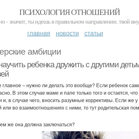
ПСИХОЛОГИЯ ОТНОШЕНИЙ
но - значит, ты идешь в правильном направлении. твой вн
главная
новости
статьи
ерские амбиции
научить ребенка дружить с другими детьм
зей
 главное – нужно ли делать это вообще? Если ребенок само
асно. В этом случае маме и папе только того и остается, чт
и и, в случае чего, вносить разумные коррективы. Если ж
й или во взаимоотношениях с ними, то тут родительская пом
чем же она должна заключаться?