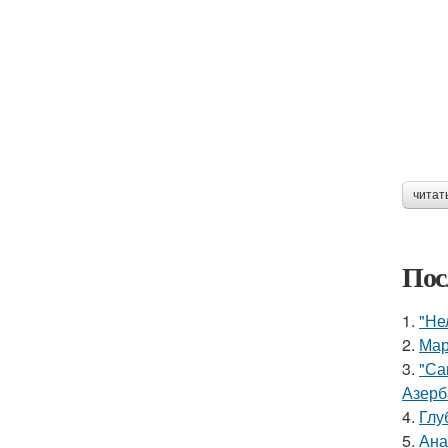
читат
Пос
1.
"Не
2.
Мар
3.
"Са
Азерб
4.
Глу
5.
Ана