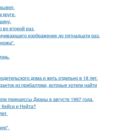
вывел.
 круге.
щину.
 во второй раз.
ичивающего изображение до пятнадцати раз.
хожа".
изнь.
одительского дома и жить отдельно в 18 лет.
ранток из прибалтики, которые хотели найти
ели принцессы Дианы в августе 1997 года.
" Кейси и Нейта?
лет.
ер".