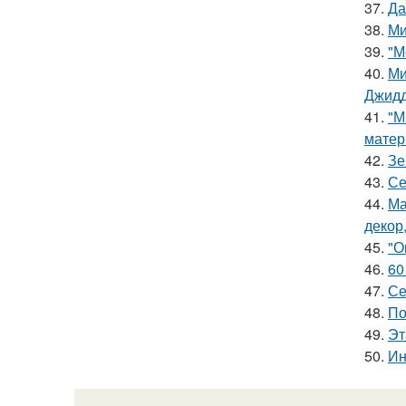
37.
Да
38.
Ми
39.
"М
40.
Ми
Джидд
41.
"М
матер
42.
Зе
43.
Се
44.
Ма
декор
45.
"О
46.
60
47.
Се
48.
По
49.
Эт
50.
Ин