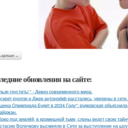
ь дальше →
ледние обновления на сайте:
льзя грустить! " - Девиз coвременного мира.
гарет куолли и Джек антонофф расстались, уверены в сети.
шина Олимпиада Будет в 2034 Году": рудковская объяснила
айджан.
боко под землёй, в кромешной тьме, слоны ведут свою тайн
стасию Волочкову высмеяли в Сети за выступление на шоу