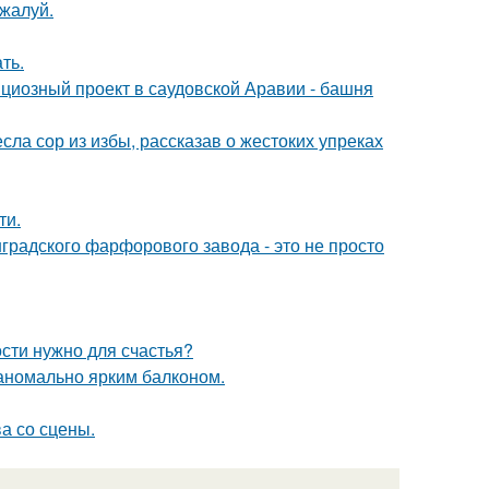
жалуй.
ть.
ициозный проект в саудовской Аравии - башня
ла сор из избы, рассказав о жестоких упреках
ти.
градского фарфорового завода - это не просто
ости нужно для счастья?
 аномально ярким балконом.
а со сцены.