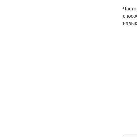
Часто
спосо
навык