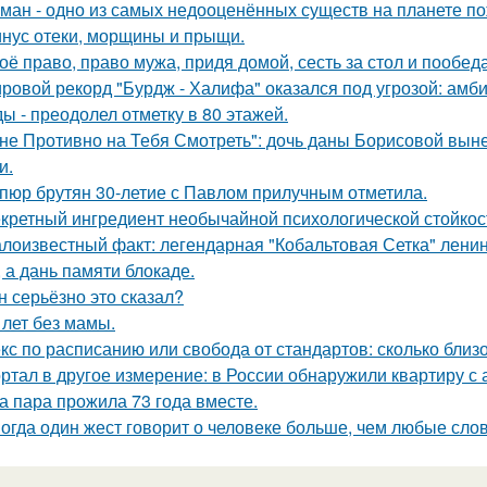
ман - одно из самых недооценённых существ на планете по
нус отеки, морщины и прыщи.
оё право, право мужа, придя домой, сесть за стол и пообеда
ровой рекорд "Бурдж - Халифа" оказался под угрозой: амб
ы - преодолел отметку в 80 этажей.
не Противно на Тебя Смотреть": дочь даны Борисовой вынес
и.
пюр брутян 30-летие с Павлом прилучным отметила.
кретный ингредиент необычайной психологической стойкос
лоизвестный факт: легендарная "Кобальтовая Сетка" ленин
, а дань памяти блокаде.
н серьёзно это сказал?
 лет без мамы.
кс по расписанию или свобода от стандартов: сколько близ
ртал в другое измерение: в России обнаружили квартиру с
а пара прожила 73 года вместе.
огда один жест говорит о человеке больше, чем любые слов