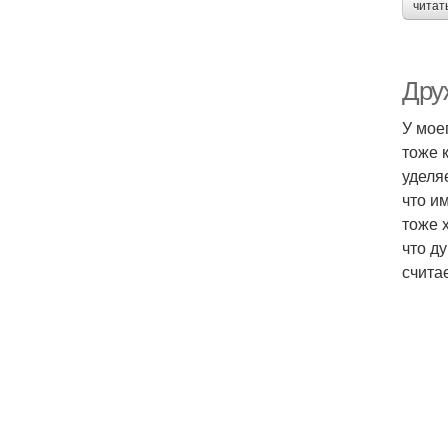
читат
Дру
У мое
тоже 
уделя
что им
тоже 
что ду
считае