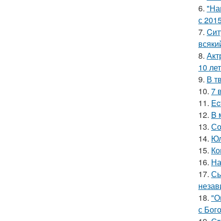
6.
"На
с 2015
7.
Cит
всяки
8.
Акт
10 лет
9.
В т
10.
7 
11.
Ec
12.
B 
13.
Со
14.
Юл
15.
Ко
16.
На
17.
Сы
незав
18.
"О
с Бог