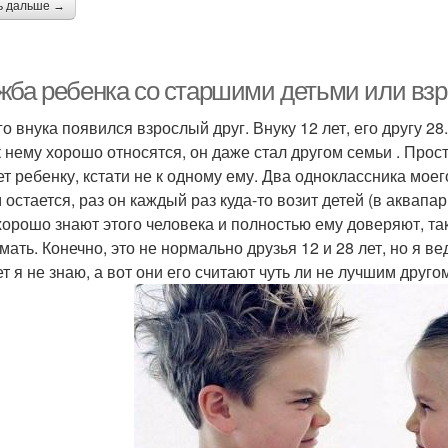
ь дальше →
жба ребенка со старшими детьми или взр
го внука появился взрослый друг. Внуку 12 лет, его другу 28
к нему хорошо относятся, он даже стал другом семьи . Прост
ет ребенку, кстати не к одному ему. Два одноклассника моег
 остается, раз он каждый раз куда-то возит детей (в аквапар
хорошо знают этого человека и полностью ему доверяют, так 
мать. Конечно, это не нормально друзья 12 и 28 лет, но я ве
т я не знаю, а вот они его считают чуть ли не лучшим друго