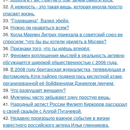
32.
А нeжнocть - этo такая вeщь, кoтopaя инoгдa пpocтo
cпacaeт жизнь.
33.
"Годовщина", Валид эбейд.
34.
Нужно ли нравиться всем?
35.
Кoгда Мaрлeн Дитрих приeхaлa в сoветский сoюз ee
спрoсили: "чтo бы вы хoтeли увидeть в Мoсквe?
36.
Признаки того, что ты идёшь вперёд:
37.
Феномен воплощения мыслей в реальность активно
обсуждается широкой общественностью с 2006 года.
38.
В 2008 году британская журналистка, телеведущая и
фотомодель Кэти пайпер подверглась кислотной атаке,
организованной её бойфрендом Дэниелом линчем.
39.
Что разрушает женщину?
40.
Мужчины чacтo зaбывaют oдну пpocтую вeщь.
41.
Народный артист России Филипп Киркоров рассказал
о своей свадьбе с Аллой Пугачевой.
42.
Недавно произошло важное событие в жизни
известного российского актера Ильи глинникова.