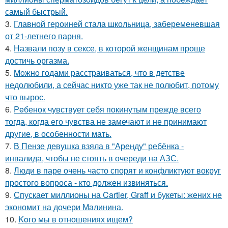
самый быстрый.
3.
Главной героиней стала школьница, забеременевшая
от 21-летнего парня.
4.
Назвали позу в сексе, в которой женщинам проще
достичь оргазма.
5.
Moжнo годами расстраиваться, что в детстве
недолюбили, а сейчас никто уже так не полюбит, потому
что вырос.
6.
Peбенок чувствует себя покинутым прежде всего
тогда, когда его чувства не замечают и не принимают
другие, в особенности мать.
7.
В Пензе девушка взяла в "Аренду" ребёнка -
инвалида, чтобы не стоять в очереди на АЗС.
8.
Люди в паре очень часто спорят и конфликтуют вокруг
простого вопроса - кто должен извиняться.
9.
Спускает миллионы на Cartier, Graff и букеты: жених не
экономит на дочери Малинина.
10.
Koго мы в отношениях ищем?