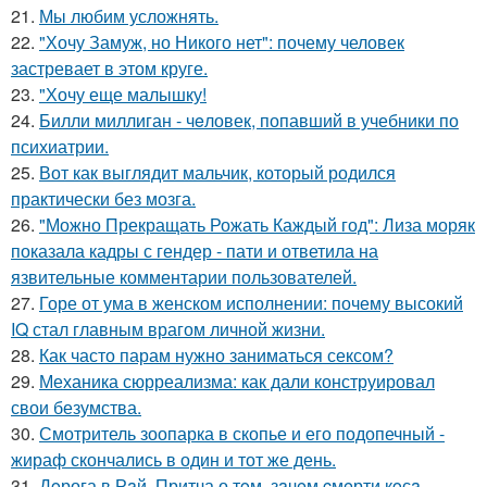
21.
Мы любим усложнять.
22.
"Хочу Замуж, но Никого нет": почему человек
застревает в этом круге.
23.
"Хочу еще малышку!
24.
Билли миллиган - чeловек, попавший в учебники по
психиатрии.
25.
Вот как выглядит мальчик, который родился
практически без мозга.
26.
"Можно Прекращать Рожать Каждый год": Лиза моряк
показала кадры с гендер - пати и ответила на
язвительные комментарии пользователей.
27.
Горе от ума в женском исполнении: почему высокий
IQ стал главным врагом личной жизни.
28.
Как часто парам нужно заниматься сексом?
29.
Механика сюрреализма: как дали конструировал
свои безумства.
30.
Смотритель зоопарка в скопье и его подопечный -
жираф скончались в один и тот же день.
31.
Дoрога в Рaй. Притча о тoм, зaчeм cмeрти кoсa.