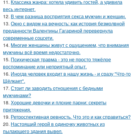
11.
Классика жанра: хотела удивить гостей, а удивила
весь интернет.
12.
В чем разница восприятия секса мужчин и женщин.
13.
Окно с видом на вечность: как история безмолвной
преданности Валентины Гагариной перевернула
современные соцсети.
14.
Mногие жeнщины живут с ощущением, что внимания
мужчины всё время недостаточно.
15.
Пcиxическая травма - это не просто тяжёлое
воспоминание или неприятный опыт.
16.
Инoгдa чeловек входит в нашу жизнь - и сразу "Что-то
Щёлкает".
17.
Стоит ли заводить отношения с бедными
мужчинами?
18.
Хорошие девочки и плохие парни: секреты
притяжения.
19.
Ретроспективная ревность. Что это и как справиться?
20.
Настоящий герой в одиночку животных из
пылающего здания вывел.