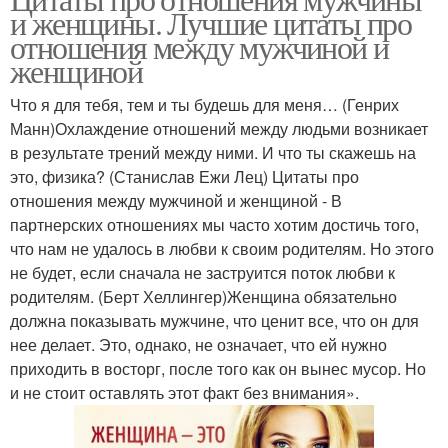
Статус про отношения
Статус про доверие
и женщины. Лучшие цитаты про
отношения между мужчиной и
женщиной
Статусы про новые
Что я для тебя, тем и ты будешь для меня… (Генрих
Статусы про ложь
отношения
Манн)Охлаждение отношений между людьми возникает
в результате трений между ними. И что ты скажешь на
это, физика? (Станислав Ежи Лец) Цитаты про
отношения между мужчиной и женщиной - В
Статус про мужчин
Статусы про мужчин
партнерских отношениях мы часто хотим достичь того,
что нам не удалось в любви к своим родителям. Но этого
не будет, если сначала не заструится поток любви к
родителям. (Берт Хеллингер)Женщина обязательно
должна показывать мужчине, что ценит все, что он для
Статусы об отношениях
Статусы про женщин
нее делает. Это, однако, не означает, что ей нужно
приходить в восторг, после того как он вынес мусор. Но
и не стоит оставлять этот факт без внимания».
Женские статусы