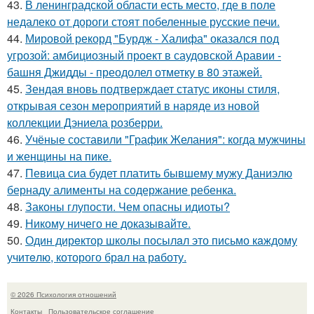
43.
В ленинградской области есть место, где в поле
недалеко от дороги стоят побеленные русские печи.
44.
Мировой рекорд "Бурдж - Халифа" оказался под
угрозой: амбициозный проект в саудовской Аравии -
башня Джидды - преодолел отметку в 80 этажей.
45.
Зендая вновь подтверждает статус иконы стиля,
открывая сезон мероприятий в наряде из новой
коллекции Дэниела розберри.
46.
Учёные составили "График Желания": когда мужчины
и женщины на пике.
47.
Певица сиа будет платить бывшему мужу Даниэлю
бернаду алименты на содержание ребенка.
48.
Законы глупости. Чем опасны идиоты?
49.
Никому ничего не доказывайте.
50.
Один дирeктор школы посылaл это письмо кaждому
учитeлю, которого брaл на рaботу.
© 2026 Психология отношений
Контакты
Пользовательское соглашение