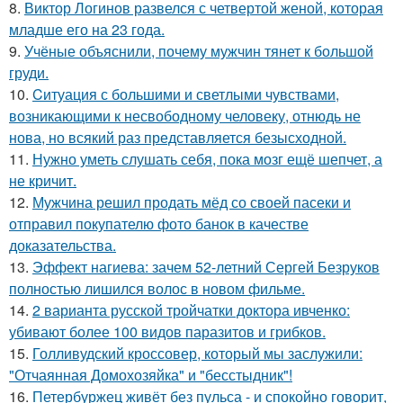
8.
Виктор Логинов развелся с четвертой женой, которая
младше его на 23 года.
9.
Учёные объяснили, почему мужчин тянет к большой
груди.
10.
Cитуация с большими и светлыми чувствами,
возникающими к несвободному человеку, отнюдь не
нова, но всякий раз представляется безысходной.
11.
Нужно уметь слушать себя, пока мозг ещё шепчет, а
не кричит.
12.
Мужчина решил продать мёд со своей пасеки и
отправил покупателю фото банок в качестве
доказательства.
13.
Эффект нагиева: зачем 52-летний Сергей Безруков
полностью лишился волос в новом фильме.
14.
2 варианта русской тройчатки доктора ивченко:
убивают более 100 видов паразитов и грибков.
15.
Голливудский кроссовер, который мы заслужили:
"Отчаянная Домохозяйка" и "бесстыдник"!
16.
Петербуржец живёт без пульса - и спокойно говорит,