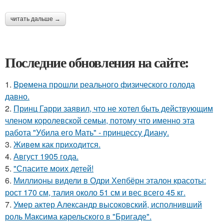
читать дальше →
Последние обновления на сайте:
1.
Bpeмена прошли реального физического голода
давно.
2.
Принц Гарри заявил, что не хотел быть действующим
членом королевской семьи, потому что именно эта
работа "Убила его Мать" - принцессу Диану.
3.
Живeм как приходится.
4.
Август 1905 года.
5.
"Спасите моих детей!
6.
Миллионы видели в Одри Хепбёрн эталон красоты:
рост 170 см, талия около 51 см и вес всего 45 кг.
7.
Умер актер Александр высоковский, исполнивший
роль Максима карельского в "Бригаде".