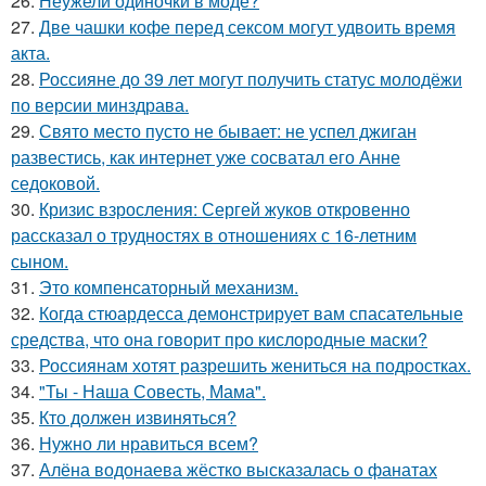
26.
Неужели одиночки в моде?
27.
Две чашки кофе перед сексом могут удвоить время
акта.
28.
Россияне до 39 лет могут получить статус молодёжи
по версии минздрава.
29.
Свято место пусто не бывает: не успел джиган
развестись, как интернет уже сосватал его Анне
седоковой.
30.
Кризис взросления: Сергей жуков откровенно
рассказал о трудностях в отношениях с 16-летним
сыном.
31.
Это компенсаторный механизм.
32.
Когда стюардесса демонстрирует вам спасательные
средства, что она говорит про кислородные маски?
33.
Россиянам хотят разрешить жениться на подростках.
34.
"Ты - Наша Совесть, Мама".
35.
Кто должен извиняться?
36.
Нужно ли нравиться всем?
37.
Алёна водонаева жёстко высказалась о фанатах