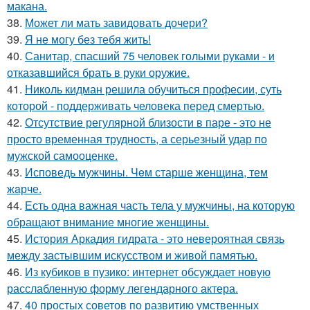
макана.
38.
Может ли мать завидовать дочери?
39.
Я не могу без тебя жить!
40.
Санитар, спасший 75 человек голыми руками - и
отказавшийся брать в руки оружие.
41.
Николь кидман решила обучиться професии, суть
которой - поддерживать человека перед смертью.
42.
Отсутствие регулярной близости в паре - это не
просто временная трудность, а серьезный удар по
мужской самооценке.
43.
Исповедь мужчины. Чeм старше женщина, тем
жaрче.
44.
Есть одна важная часть тела у мужчины, на которую
обращают внимание многие женщины.
45.
История Аркадия гидрата - это невероятная связь
между застывшим искусством и живой памятью.
46.
Из кубиков в пузико: интернет обсуждает новую
расслабленную форму легендарного актера.
47.
40 простых советов по развитию умственных