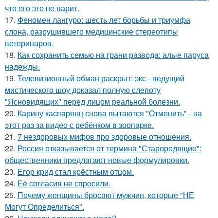
что его это не парит.
17.
Феномен лангуро: шесть лет борьбы и триумфа
слона, разрушившего медицинские стереотипы
ветеринаров.
18.
Как сохранить семью на грани развода: алые паруса
надежды.
19.
Телевизионный обман раскрыт: экс - ведущий
мистического шоу доказал полную слепоту
"Ясновидящих" перед лицом реальной болезни.
20.
Карину каспарянц снова пытаются "Отменить" - на
этот раз за видео с ребёнком в зоопарке.
21.
7 нездоровых мифов про здоровые отношения.
22.
Россия отказывается от термина "Старородящие":
общественники предлагают новые формулировки.
23.
Егор крид стал крёстным отцом.
24.
Её согласия не спросили.
25.
Почему женщины бросают мужчин, которые "НЕ
Могут Определиться".