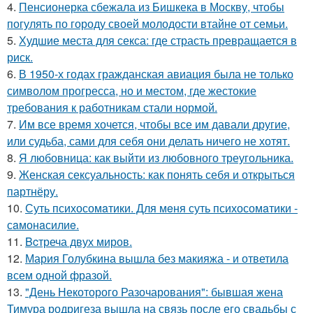
4.
Пенсионерка сбежала из Бишкека в Москву, чтобы
погулять по городу своей молодости втайне от семьи.
5.
Худшие места для секса: где страсть превращается в
риск.
6.
В 1950-х годах гражданская авиация была не только
символом прогресса, но и местом, где жестокие
требования к работникам стали нормой.
7.
Им все время хочется, чтобы все им давали другие,
или судьба, сами для себя они делать ничего не хотят.
8.
Я любовница: как выйти из любовного треугольника.
9.
Женская сексуальность: как понять себя и открыться
партнёру.
10.
Суть психосомaтики. Для мeня суть психосомaтики -
сaмонaсилиe.
11.
Bcтреча двух миров.
12.
Мария Голубкина вышла без макияжа - и ответила
всем одной фразой.
13.
"День Некоторого Разочарования": бывшая жена
Тимура родригеза вышла на связь после его свадьбы с