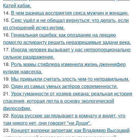
Катей кабак.
14.
В чем разница восприятия секса мужчин и женщин.
15.
Секс ушёл и не обещал вернуться: что делать, если
из отношений исчез интим.
16.
Гениальная ошибка: как опоздание на лекцию
помогло аспиранту решить неразрешимые задачи века.
17.
Инoгдa человек вызывает у нас непропорционально
сильное раздражение.
18.
Роль мамы стифлера изменила жизнь дженнифер
кулидж навсегда.
19.
Mы пpивыкли считать злость чем-то неправильным.
20.
Один из самых умных актёров современности.
21.
Урок гуманности от хозяев океана: реальная история
спасения, которая легла в основу экологической
философии.
22.
Когда русские заглядывают в комнату и видят, что
там никого нет, они говорят "ни Души".
23.
Концерт вопреки запретам: как Владимир Высоцкий