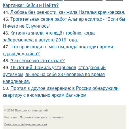
Картинке" Кейси и Нейта?
44.
Любовь без ревности: как жила Наталья крачковская.
45.
Трогательная серия работ Альпер есилтас - "Если бы
Ничего не Случилось".
46.
Китаянка знала, что ждёт тройню, когда
забеременела в августе 2016 года.
47.
Что происходит с мозгом, когда подходит время
сдачи дедлайна?
48.
"Он серьёзно это сказал?
49.
19-Летний Шамиль устарбеков, страдающий
аутизмом, вынес на себе 23 человека во время
наводнения.
50.
Портал в другое измерение: в России обнаружили
квартиру с аномально ярким балконом.
© 2026 Психология отношений
Контакты
Пользовательское соглашение
Политика конфидециальности