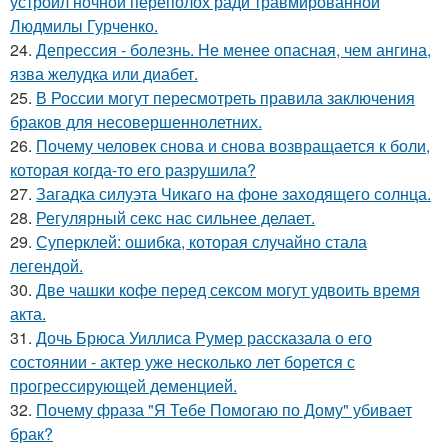
устроил ночной переполох ради травмированной
Людмилы Гурченко.
24.
Депрессия - болезнь. Не менее опасная, чем ангина,
язва желудка или диабет.
25.
В России могут пересмотреть правила заключения
браков для несовершеннолетних.
26.
Почему человек снова и снова возвращается к боли,
которая когда-то его разрушила?
27.
Загадка силуэта Чикаго на фоне заходящего солнца.
28.
Регулярный секс нас сильнее делает.
29.
Суперклей: ошибка, которая случайно стала
легендой.
30.
Две чашки кофе перед сексом могут удвоить время
акта.
31.
Дочь Брюса Уиллиса Румер рассказала о его
состоянии - актер уже несколько лет борется с
прогрессирующей деменцией.
32.
Почему фраза "Я Тебе Помогаю по Дому" убивает
брак?