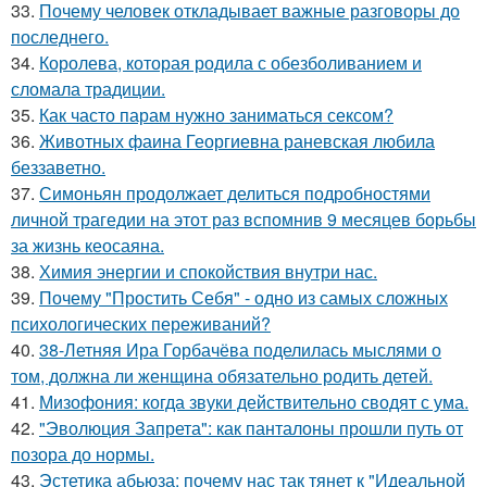
33.
Почему человек откладывает важные разговоры до
последнего.
34.
Королева, которая родила с обезболиванием и
сломала традиции.
35.
Как часто парам нужно заниматься сексом?
36.
Животных фаина Георгиевна раневская любила
беззаветно.
37.
Симоньян продолжает делиться подробностями
личной трагедии на этот раз вспомнив 9 месяцев борьбы
за жизнь кеосаяна.
38.
Химия энергии и спокойствия внутри нас.
39.
Почему "Простить Себя" - одно из самых сложных
психологических переживаний?
40.
38-Летняя Ира Горбачёва поделилась мыслями о
том, должна ли женщина обязательно родить детей.
41.
Мизофония: когда звуки действительно сводят с ума.
42.
"Эволюция Запрета": как панталоны прошли путь от
позора до нормы.
43.
Эстетика абьюза: почему нас так тянет к "Идеальной