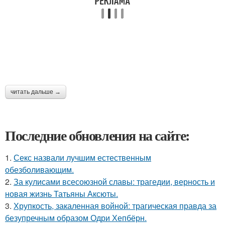
читать дальше →
Последние обновления на сайте:
1.
Секс назвали лучшим естественным
обезболивающим.
2.
За кулисами всесоюзной славы: трагедии, верность и
новая жизнь Татьяны Аксюты.
3.
Хрупкость, закаленная войной: трагическая правда за
безупречным образом Одри Хепбёрн.