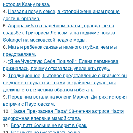
история Киану ривза.
4.
Назвали позу в сексе, в которой женщинам проще
достичь оргазма.
5.
Аврора киба в свадебном платье, правда, не на
свадьбе с Григорием Лепсом, а на подиуме показа
Solangel на московской неделе моды.
6.
Мать и ребёнок связаны намного глубже, чем мы
представляем.
7.
"Я не Чувствую Себя Пошлой": Елена перминова
призналась, почему отказалась увеличить грудь.
8.
Tpадиционное, бытовое представление о кризисе: он
не должен случаться с нами, в крайнем случае, мы
должны его всяческим образом избегать.
9.
Перед ним встала на колени Марлен Дитрих: история
встречи с Паустовским.
10.
"Какая Прекрасная Пара" 38-летняя актриса Настя
задорожная впервые мамой стала.
11.
Брэд питт больше не верит в брак.
12.
Вас никто не будет ждать вечно.