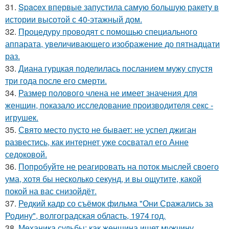
31.
Spacex впервые запустила самую большую ракету в
истории высотой с 40-этажный дом.
32.
Процедуру проводят с помощью специального
аппарата, увеличивающего изображение до пятнадцати
раз.
33.
Диана гурцкая поделилась посланием мужу спустя
три года после его смерти.
34.
Размер полового члена не имеет значения для
женщин, показало исследование производителя секс -
игрушек.
35.
Свято место пусто не бывает: не успел джиган
развестись, как интернет уже сосватал его Анне
седоковой.
36.
Попробуйте не реагировать на поток мыслей своего
ума, хотя бы несколько секунд, и вы ощутите, какой
покой на вас снизойдёт.
37.
Редкий кадр со съёмок фильма "Они Сражались за
Родину", волгоградская область, 1974 год.
38.
Механика судьбы: как женщина ищет мужчину.