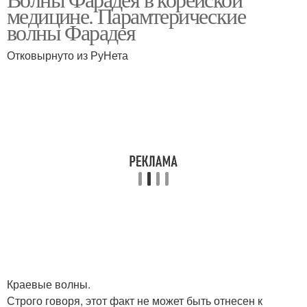
Волны на волосах
медицине. Парамтерические
волны Фарадея
Отковырнуто из РуНета
Краевые волны.
Строго говоря, этот факт не может быть отнесен к