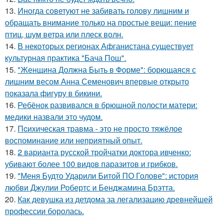
13.
Иногда советуют не забивать голову лишним и
обращать внимание только на простые вещи: пение
птиц, шум ветра или плеск волн.
14.
В некоторых регионах Афганистана существует
культурная практика "Бача Пош".
15.
"Женщина Должна Быть в Форме": борющаяся с
лишним весом Анна Семенович впервые открыто
показала фигуру в бикини.
16.
Ребёнок развивался в брюшной полости матери:
медики назвали это чудом.
17.
Пcиxическая травма - это не просто тяжёлое
воспоминание или неприятный опыт.
18.
2 варианта русской тройчатки доктора ивченко:
убивают более 100 видов паразитов и грибков.
19.
"Меня Будто Ударили Битой ПО Голове": история
любви Джулии Робертс и Бенджамина Брэтта.
20.
Как девушка из детдома за легализацию древнейшей
профессии боролась.