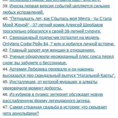
39.
Иногда первая версия событий цепляется сильнее
любых исправлений.
40.
"Пятнадцать лет, как Сбылась моя Мечта - ты Стала
Моей Женой" - 37-летний комик Алексей Щербаков
трогательно обратился к своей 38-летней супруге.
41.
Сверхщедрый подписчик потратил на модель
Onlyfans Софи Рейн $4, 7 млн и добился личной встречи.
42.
Главный запрет для женщин в отношениях.
43.
Ученые обнаружили неожиданный плюс секса перед
сном: вы забудете о бессоннице.
44.
Артемия Лебедева прорвало и он наконец
высказался про скандальный выпуск "Натальной Карты".
45.
Инсталляция, от которой мурашки: в алматы
увековечили момент доброты.
46.
Из кубиков в пузико: интернет обсуждает новую
расслабленную форму легендарного актера.
47.
Самая странная свадьба в истории: что скрывает
чета арнольфини?