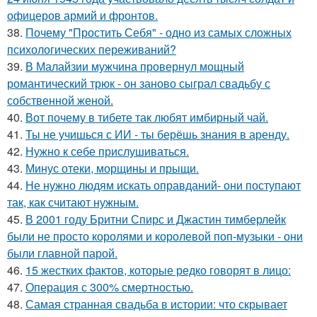
офицеров армий и фронтов.
38.
Почему "Простить Себя" - одно из самых сложных
психологических переживаний?
39.
В Малайзии мужчина провернул мощный
романтический трюк - он заново сыграл свадьбу с
собственной женой.
40.
Вот почему в тибете так любят имбирный чай.
41.
Ты не учишься с ИИ - ты берёшь знания в аренду.
42.
Нужно к себе прислушиваться.
43.
Минус отеки, морщины и прыщи.
44.
Не нужно людям искать оправданий- они поступают
так, как считают нужным.
45.
В 2001 году Бритни Спирс и Джастин тимберлейк
были не просто королями и королевой поп-музыки - они
были главной парой.
46.
15 жестких фактов, которые редко говорят в лицо:
47.
Операция с 300% смертностью.
48.
Самая странная свадьба в истории: что скрывает