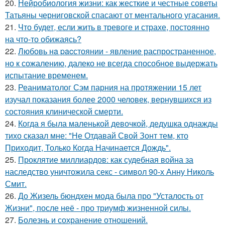
20.
Нейробиология жизни: как жесткие и честные советы
Татьяны черниговской спасают от ментального угасания.
21.
Что будет, если жить в тревоге и страхе, постоянно
на что-то обижаясь?
22.
Любовь нa pacстоянии - явление распространенное,
но к сожалению, далеко не всегда способное выдержать
испытание временем.
23.
Реаниматолог Сэм парния на протяжении 15 лет
изучал показания более 2000 человек, вернувшихся из
состояния клинической смерти.
24.
Когда я была маленькой девочкой, дедушка однажды
тихо сказал мне: "Не Отдавай Свой Зонт тем, кто
Приходит, Только Когда Начинается Дождь".
25.
Проклятие миллиардов: как судебная война за
наследство уничтожила секс - символ 90-х Анну Николь
Смит.
26.
До Жизель бюндхен мода была про "Усталость от
Жизни", после неё - про триумф жизненной силы.
27.
Болезнь и сохранение отношений.