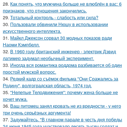
28.
Как понять, что мужчина больше не влюблён в вас: 6
признаков, что отношения закончились.
29.
Тотальный контроль - слабость или сила?
30.
Пользовали обвинили Нюшу в использовании
искусственного интеллекта.
31.
Майкл Джексон сорвал 30 модных показов ради
Наоми Кэмпбелл.
32.
В 1960 году британский инженер - электрик Дэвид
латимер задумал необычный эксперимент.
33.
Иногда вся романтика роддома разбивается об один
простой мужской вопрос.
34.
Редкий кадр со съёмок фильма "Они Сражались за
Родину", волгоградская область, 1974 год.
35.
"Нелепые Телодвижения": почему жена больше не
хочет мужа.
36.
Ваш питомец занял кровать не из вредности - у него
три очень серьёзных аргумента!
37.
Задумайтесь. "В главном параде в честь дня победы
24 июня 1945 года участвовало десять тысяч солдат и