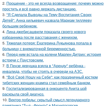
2.
Прощение - это не всегда возвращение: почему можно
простить и всё равно держать дистанцию.
3.
"Я Сделала Выводы на Тему Воспитания Своих
Детей": Анна хилькевич назвала Мариам тилляеву
большим ребенком.
4.
Лина джебисашвили показала своего нового
избранника после расставания с женихом.
5.
Тяжелая потеря: Екатерина Лукьянова попала в
больницу с внематочной беременностью.
6.
Перед ним встала на колени Марлен Дитрих: история
встречи с Паустовским.
7.
В Пензе девушка взяла в "Аренду" ребёнка -
инвалида, чтобы не стоять в очереди на АЗС.
8.
"Всё Своё Ношу на Себе": как праздничный костюм
тибетских женщин кхампа стал семейным банком.
9.
Госпитализированная в онкоцентр Анита цой
раскрыла свой диагноз.
10.
Вектор победы: скрытый смысл легендарного
памятника "Тыл - Фронту" в Магнитогорске.