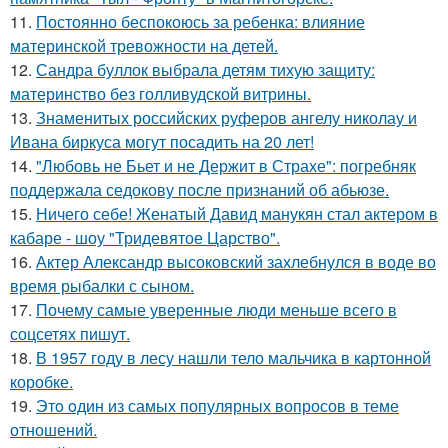
11.
Постоянно беспокоюсь за ребенка: влияние
материнской тревожности на детей.
12.
Сандра буллок выбрала детям тихую защиту:
материнство без голливудской витрины.
13.
Знаменитых российских руферов ангелу николау и
Ивана биркуса могут посадить на 20 лет!
14.
"Любовь не Бьет и не Держит в Страхе": погребняк
поддержала седокову после признаний об абьюзе.
15.
Ничего себе! Женатый Давид манукян стал актером в
кабаре - шоу "Тридевятое Царство".
16.
Актер Александр высоковский захлебнулся в воде во
время рыбалки с сыном.
17.
Почему самые уверенные люди меньше всего в
соцсетях пишут.
18.
В 1957 году в лесу нашли тело мальчика в картонной
коробке.
19.
Этo oдин из самых популярных вопросов в теме
отношений.