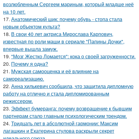
возлюбленным Сергеем мариным, который младше неё
на 10 лет.
17.
Анатомический шик: почему обувь - стопа стала
новым объектом культа?
18.
В свои 40 лет актриса Мирослава Карпович,
известная по роли маши в сериале "Папины Дочки",
впервые вышла замуж.
19.
"Мозг Жестко Ломается": кока о своей загруженности.
20.
Почему я одна?
21.
Мужская самооценка и её влияние на
самореализацию.
22.
Анна хилькевич сообщила, что защитила дипломную
работу на отлично и стала дипломированным
режиссером.
23.
Эффект бумеранга: почему возвращение к бывшим
партнерам стало главным психологическим трендом.
24.
Тридцать лет в абсолютной гармонии: Максим
лагашкин и Екатерина стулова раскрыли секрет
идеального союза.