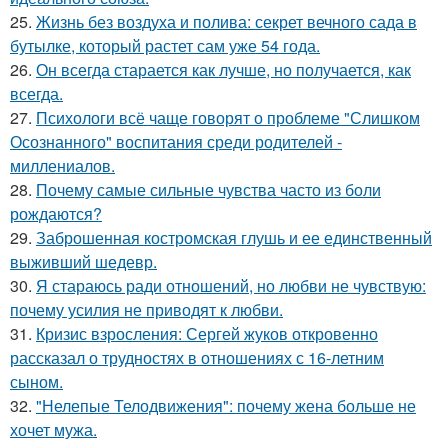
25.
Жизнь без воздуха и полива: секрет вечного сада в
бутылке, который растет сам уже 54 года.
26.
Он всегда старается как лучше, но получается, как
всегда.
27.
Психологи всё чаще говорят о проблеме "Слишком
Осознанного" воспитания среди родителей -
миллениалов.
28.
Почему самые сильные чувства часто из боли
рождаются?
29.
Заброшенная костромская глушь и ее единственный
выживший шедевр.
30.
Я стараюсь ради отношений, но любви не чувствую:
почему усилия не приводят к любви.
31.
Кризис взросления: Сергей жуков откровенно
рассказал о трудностях в отношениях с 16-летним
сыном.
32.
"Нелепые Телодвижения": почему жена больше не
хочет мужа.