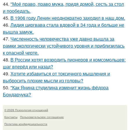
44.
"Моё право, право мужа, придя домой, сесть за стол
и пообедать.
45.
В 1906 году Ленин неоднократно заходил в наш дом.
46.
Лидия циргвава стала вдовой в 34 года и больше не
вышла замуж.
47.
Численность человечества уже давно вышла за
рамки экологически устойчивого уровня и приблизилась
к опасной черте.
48.
В России хотят возродить пионеров и комсомольцев:
шаг вперёд или назад?
49.
Хотите избавиться от токсичного мышления и
выбросить плохие мысли из головы?
50.
"Как Янина студилина изменит жизнь фёдора
Бондарчука?
© 2026 Психология отношений
Контакты
Пользовательское соглашение
Политика конфидециальности