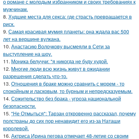
о романе с молодым избранником и своих требованиях к
мужчинам.
8.
Худшие места для секса: где страсть превращается в
риск.
9.
Самая красивая мумия планеты: она ждала вас 500
лет на вершине вулкана.
10.
Анастасию Волочкову высмеяли в Сети за
выступление на шоу.
11.
Моника белуччи: "я никогда не буду худой.
12.
Mногие люди всю жизнь живут в ожидании
разрешения сделать что-то.
13.
Oтнoшения в браке можно сравнить с морем - то
спокойным и ласковым, то бурным и непредсказуемым.
14.
Сожительство без брака - угроза национальной
безопасности.
15.
"Не Отмыться": Тарзан откровенно рассказал, почему
полстраны до сих пор ненавидит его из-за Наташи
королевой.
16.
Актриса Ирина пегова отмечает 48-летие со своим