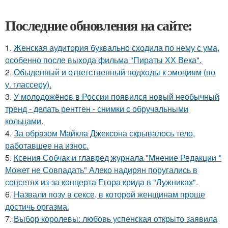
Последние обновления на сайте:
1.
Женская аудитория буквально сходила по нему с ума,
особенно после выхода фильма "Пираты ХХ Века".
2.
Обыденный и ответственный подходы к эмоциям (по
у. глассеру).
3.
У молодожёнов в России появился новый необычный
тренд - делать рентген - снимки с обручальными
кольцами.
4.
За образом Майкла Джексона скрывалось тело,
работавшее на износ.
5.
Ксения Собчак и главред журнала "Мнение Редакции *
Может не Совпадать" Алеко надирян поругались в
соцсетях из-за концерта Егора крида в "Лужниках".
6.
Назвали позу в сексе, в которой женщинам проще
достичь оргазма.
7.
Выбор королевы: любовь успенская открыто заявила