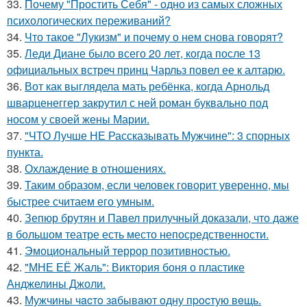
33.
Почему "Простить Себя" - одно из самых сложных
психологических переживаний?
34.
Что такое "Лукизм" и почему о нем снова говорят?
35.
Леди Диане было всего 20 лет, когда после 13
официальных встреч принц Чарльз повел ее к алтарю.
36.
Вот как выглядела мать ребёнка, когда Арнольд
шварценеггер закрутил с ней роман буквально под
носом у своей жены Марии.
37.
"ЧТО Лучше НЕ Рассказывать Мужчине": 3 спорных
пункта.
38.
Охлаждение в отношениях.
39.
Таким образом, если человек говорит уверенно, мы
быстрее считаем его умным.
40.
Зепюр брутян и Павел прилучный доказали, что даже
в большом театре есть место непосредственности.
41.
Эмоциональный террор позитивностью.
42.
"МНЕ ЕЁ Жаль": Виктория боня о пластике
Анджелины Джоли.
43.
Мужчины чacтo зaбывaют oдну пpocтую вeщь.