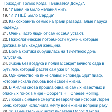
Приходит, Только Когда Начинается Дождь".
18.
"У меня не было желания жить!
19.
"И У НЕЁ Было Сердце".
20.
Как сохранить семью на грани развода: алые паруса
надежды.
21.
Очень часто люди от самих себя устают.
22.
Психологические потребности мужчин, которые
должна знать каждая женщина.
23.
Волна критики обрушилась на 13-летнюю дочь
галустяна.
24.
Жизнь без воздуха и полива: секрет вечного сада в
бутылке, который растет сам уже 54 года.
25.
Одиночество на пике славы: исповедь Эдит пиаф,
которая искала любовь всей своей жизни.
26.
В Англии снова прошла одна из самых известных и
опасных гонок в мире - Cooper's Hill Cheese Rolling.
27.
Любовь сильнее смерти: невероятная история Лорен
бэнк, которая исполнила мечту всей жизни вопреки раку.
28.
10 замечательных цитат писателя Олдос Хаксли.