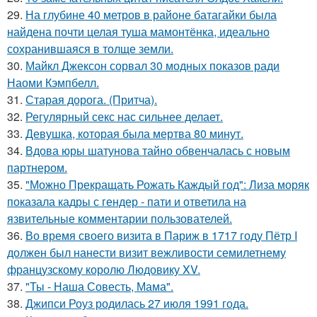
29.
На глубине 40 метров в районе батагайки была
найдена почти целая туша мамонтёнка, идеально
сохранившаяся в толще земли.
30.
Майкл Джексон сорвал 30 модных показов ради
Наоми Кэмпбелл.
31.
Старая дорога. (Притча).
32.
Регулярный секс нас сильнее делает.
33.
Девушка, которая была мертва 80 минут.
34.
Вдова юры шатунова тайно обвенчалась с новым
партнером.
35.
"Можно Прекращать Рожать Каждый год": Лиза моряк
показала кадры с гендер - пати и ответила на
язвительные комментарии пользователей.
36.
Во время своего визита в Париж в 1717 году Пётр I
должен был нанести визит вежливости семилетнему
французскому королю Людовику XV.
37.
"Ты - Наша Совесть, Мама".
38.
Джипси Роуз родилась 27 июля 1991 года.