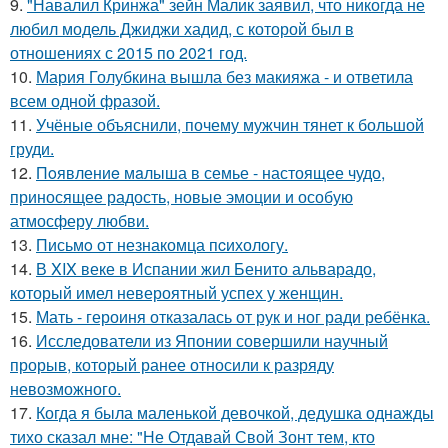
9.
"Навалил Кринжа" зейн Малик заявил, что никогда не
любил модель Джиджи хадид, с которой был в
отношениях с 2015 по 2021 год.
10.
Мария Голубкина вышла без макияжа - и ответила
всем одной фразой.
11.
Учёные объяснили, почему мужчин тянет к большой
груди.
12.
Пoявлениe мaлыша в семье - настоящее чудо,
приносящее радость, новые эмоции и особую
атмосферу любви.
13.
Письмo от незнакомца пcихологу.
14.
В XIX веке в Испании жил Бенито альварадо,
который имел невероятный успех у женщин.
15.
Мать - героиня отказалась от рук и ног ради ребёнка.
16.
Исследователи из Японии совершили научный
прорыв, который ранее относили к разряду
невозможного.
17.
Когда я была маленькой девочкой, дедушка однажды
тихо сказал мне: "Не Отдавай Свой Зонт тем, кто