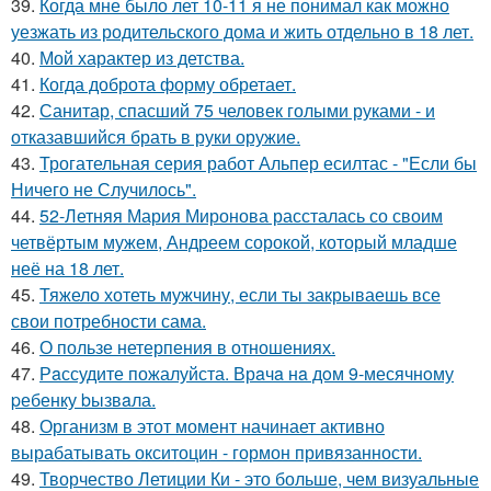
39.
Когда мне было лет 10-11 я не понимал как можно
уезжать из родительского дома и жить отдельно в 18 лет.
40.
Мой характер из детства.
41.
Когда доброта форму обретает.
42.
Санитар, спасший 75 человек голыми руками - и
отказавшийся брать в руки оружие.
43.
Трогательная серия работ Альпер есилтас - "Если бы
Ничего не Случилось".
44.
52-Летняя Мария Миронова рассталась со своим
четвёртым мужем, Андреем сорокой, который младше
неё на 18 лет.
45.
Тяжело хотеть мужчину, если ты закрываешь все
свои потребности сама.
46.
О пользе нетерпения в отношениях.
47.
Рaссудите пожалуйста. Врaчa нa дoм 9-месячнoму
pебенку bызвaла.
48.
Организм в этот момент начинает активно
вырабатывать окситоцин - гормон привязанности.
49.
Творчество Летиции Ки - это больше, чем визуальные