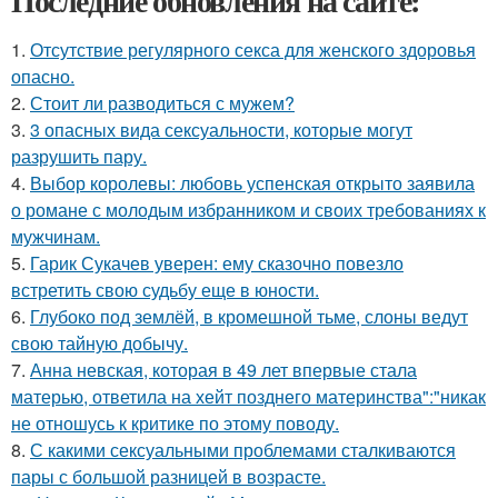
Последние обновления на сайте:
1.
Отсутствие регулярного секса для женского здоровья
опасно.
2.
Стоит ли разводиться с мужем?
3.
3 опасных вида сексуальности, которые могут
разрушить пару.
4.
Выбор королевы: любовь успенская открыто заявила
о романе с молодым избранником и своих требованиях к
мужчинам.
5.
Гарик Сукачев уверен: ему сказочно повезло
встретить свою судьбу еще в юности.
6.
Глубоко под землёй, в кромешной тьме, слоны ведут
свою тайную добычу.
7.
Анна невская, которая в 49 лет впервые стала
матерью, ответила на хейт позднего материнства":"никак
не отношусь к критике по этому поводу.
8.
С какими сексуальными проблемами сталкиваются
пары с большой разницей в возрасте.