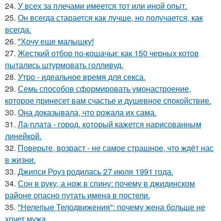
24.
У всех за плечами имеется тот или иной опыт.
25.
Он всегда старается как лучше, но получается, как
всегда.
26.
"Хочу еще малышку!
27.
Жесткий отбор по-кошачьи: как 150 черных котов
пытались штурмовать голливуд.
28.
Утро - идеальное время для секса.
29.
Семь способов сформировать умонастроение,
которое принесет вам счастье и душевное спокойствие.
30.
Она доказывала, что рожала их сама.
31.
Ла-плата - город, который кажется нарисованным
линейкой.
32.
Поверьте, возраст - не самое страшное, что ждёт нас
в жизни.
33.
Джипси Роуз родилась 27 июля 1991 года.
34.
Сон в руку, а нож в спину: почему в джидинском
районе опасно путать имена в постели.
35.
"Нелепые Телодвижения": почему жена больше не
хочет мужа.