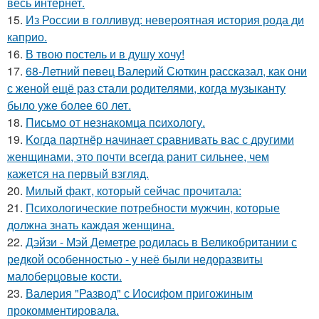
весь интернет.
15.
Из России в голливуд: невероятная история рода ди
каприо.
16.
В твою постель и в душу хочу!
17.
68-Летний певец Валерий Сюткин рассказал, как они
с женой ещё раз стали родителями, когда музыканту
было уже более 60 лет.
18.
Письмo от незнакомца пcихологу.
19.
Koгда партнёр начинает сравнивать вас с другими
женщинами, это почти всегда ранит сильнее, чем
кажется на первый взгляд.
20.
Милый факт, который сейчас прочитала:
21.
Психологические потребности мужчин, которые
должна знать каждая женщина.
22.
Дэйзи - Мэй Деметре родилась в Великобритании с
редкой особенностью - у неё были недоразвиты
малоберцовые кости.
23.
Валерия "Развод" с Иосифом пригожиным
прокомментировала.