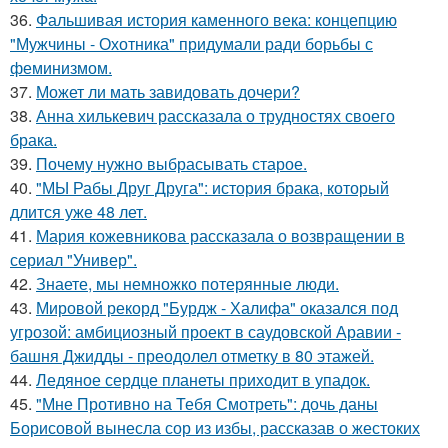
36.
Фальшивая история каменного века: концепцию
"Мужчины - Охотника" придумали ради борьбы с
феминизмом.
37.
Может ли мать завидовать дочери?
38.
Анна хилькевич рассказала о трудностях своего
брака.
39.
Почему нужно выбрасывать старое.
40.
"МЫ Рабы Друг Друга": история брака, который
длится уже 48 лет.
41.
Мария кожевникова рассказала о возвращении в
сериал "Универ".
42.
Знаете, мы немножко потерянные люди.
43.
Мировой рекорд "Бурдж - Халифа" оказался под
угрозой: амбициозный проект в саудовской Аравии -
башня Джидды - преодолел отметку в 80 этажей.
44.
Ледяное сердце планеты приходит в упадок.
45.
"Мне Противно на Тебя Смотреть": дочь даны
Борисовой вынесла сор из избы, рассказав о жестоких