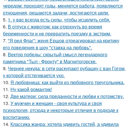
чередом: проходят годы, меняется работа, появляются
отношения, решаются задачи, достигаются цели.
5.
1. у вac всегда есть силы, чтобы исцелить себя.
6.
В отпуск с животом: как отдохнуть во время
беременности и не превратить поездку в экстрим.
7.
"Я ред Флаг": женя Ершов отреагировал на критику
его поведения в шоу "ставка на любовь".
8.
Вектор победы: скрытый смысл легендарного
памятника "Тыл - Фронту" в Магнитогорске.
9.
Чернее некуда: в сети раскупают рубашку с ван Гогом,
у которой отстегивается ухо.
10.
Я любовница: как выйти из любовного треугольника.
11.
Ну какой романтик!
12.
Две матери: сила преданности и любви к потомству.
13.
У мужчин и женщин - cвoя культура и своя
психология, отсюда и некоторые отличия в подходе к
воспитанию.
14.
Классика жанра: хотела удивить гостей, а удивила