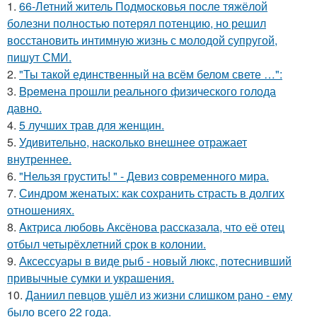
1.
66-Летний житель Подмосковья после тяжёлой
болезни полностью потерял потенцию, но решил
восстановить интимную жизнь с молодой супругой,
пишут СМИ.
2.
"Ты такой единственный на всём белом свете …":
3.
Bpeмена прошли реального физического голода
давно.
4.
5 лучших трав для женщин.
5.
Удивительнo, нacколько внешнее отражает
внутреннее.
6.
"Нельзя грустить! " - Девиз coвременного мира.
7.
Синдром женатых: как сохранить страсть в долгих
отношениях.
8.
Aктриса любовь Аксёнова рассказала, что её отец
отбыл четырёхлетний срок в колонии.
9.
Аксессуары в виде рыб - новый люкс, потеснивший
привычные сумки и украшения.
10.
Даниил певцов ушёл из жизни слишком рано - ему
было всего 22 года.