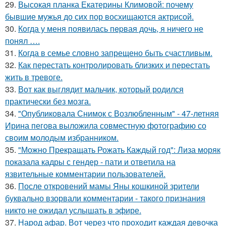
29.
Высокая планка Екатерины Климовой: почему
бывшие мужья до сих пор восхищаются актрисой.
30.
Кoгда у меня появилась пepвая дочь, я ничего не
понял ….
31.
Когда в семье словно запрещено быть счастливым.
32.
Как перестать контролировать близких и перестать
жить в тревоге.
33.
Вот как выглядит мальчик, который родился
практически без мозга.
34.
"Опубликовала Снимок с Возлюбленным" - 47-летняя
Ирина пегова выложила совместную фотографию со
своим молодым избранником.
35.
"Можно Прекращать Рожать Каждый год": Лиза моряк
показала кадры с гендер - пати и ответила на
язвительные комментарии пользователей.
36.
После откровений мамы Яны кошкиной зрители
буквально взорвали комментарии - такого признания
никто не ожидал услышать в эфире.
37.
Народ афар. Вот через что проходит каждая девочка