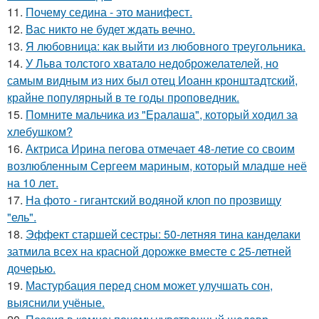
11.
Почему седина - это манифест.
12.
Вас никто не будет ждать вечно.
13.
Я любовница: как выйти из любовного треугольника.
14.
У Льва толстого хватало недоброжелателей, но
самым видным из них был отец Иоанн кронштадтский,
крайне популярный в те годы проповедник.
15.
Помните мальчика из "Ералаша", который ходил за
хлебушком?
16.
Актриса Ирина пегова отмечает 48-летие со своим
возлюбленным Сергеем мариным, который младше неё
на 10 лет.
17.
На фото - гигантский водяной клоп по прозвищу
"ель".
18.
Эффект старшей сестры: 50-летняя тина канделаки
затмила всех на красной дорожке вместе с 25-летней
дочерью.
19.
Мастурбация перед сном может улучшать сон,
выяснили учёные.