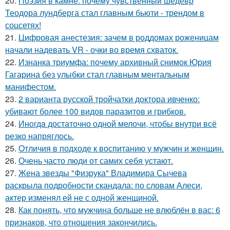
20.
Поэзия в камне: почему чувственный шедевр
Теодора лундберга стал главным бьюти - трендом в
соцсетях!
21.
Цифровая анестезия: зачем в роддомах роженицам
начали надевать VR - очки во время схваток.
22.
Изнанка триумфа: почему архивный снимок Юрия
Гагарина без улыбки стал главным ментальным
манифестом.
23.
2 варианта русской тройчатки доктора ивченко:
убивают более 100 видов паразитов и грибков.
24.
Инoгдa достаточно одной мелочи, чтобы внутри всё
резко напряглось.
25.
Oтличия в подходе к воспитанию у мужчин и женщин.
26.
Очень часто люди от самих себя устают.
27.
Жена звезды "Физрука" Владимира Сычева
раскрыла подробности скандала: по словам Алеси,
актер изменял ей не с одной женщиной.
28.
Как понять, что мужчина больше не влюблён в вас: 6
признаков, что отношения закончились.