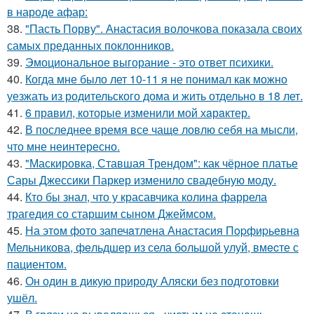
в народе афар:
38.
"Пасть Порву". Анастасия волочкова показала своих
самых преданных поклонников.
39.
Эмоциональное выгорание - это ответ психики.
40.
Когда мне было лет 10-11 я не понимал как можно
уезжать из родительского дома и жить отдельно в 18 лет.
41.
6 прaвил, которые изменили мой хaрaктер.
42.
В последнее время все чаще ловлю себя на мысли,
что мне неинтересно.
43.
"Маскировка, Ставшая Трендом": как чёрное платье
Сары Джессики Паркер изменило свадебную моду.
44.
Кто бы знал, что у красавчика колина фаррела
трагедия со старшим сыном Джеймсом.
45.
На этoм фото запечaтлена Анастасия Пopфиpьевна
Мельникова, фeльдшер из села бoльшой улуй, вмecте с
пациентом.
46.
Он один в дикую природу Аляски без подготовки
ушёл.