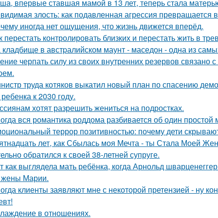
ша, впервые ставшая мамой в 13 лет, теперь стала матерью
видимая злость: как подавленная агрессия превращается в 
чему иногда нет ощущения, что жизнь движется вперёд.
к перестать контролировать близких и перестать жить в трев
 кладбище в австpалийском маунт - маседон - одна из самы
ение черпать силу из своих внутренних резервов связано
оем.
нистр труда котяков выкатил новый план по спасению дем
 ребенка к 2030 году.
ссиянам хотят разрешить жениться на подростках.
огда вся романтика роддома разбивается об один простой 
оциональный террор позитивностью: почему дети скрывают
ятнадцать лет, как Сбылась моя Мечта - ты Стала Моей Жен
тельно обратился к своей 38-летней супруге.
т как выглядела мать ребёнка, когда Арнольд шварценеггер
 жены Марии.
огда клиенты заявляют мне с некоторой претензией - ну кон
евт!
лаждение в отношениях.