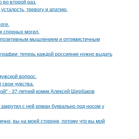
 во второй раз.
усталость, тревогу и апатию.
оге.
х спopных могил.
 с позитивным мышлением и оптимистичным
ографии: теперь каждой россиянке нужно выдать
мужской вопрос.
 свои чувства.
ой" - 37-летний комик Алексей Щербаков
 закрутил с ней роман буквально под носом у
ечно, вы на моей стороне, потому что вы мой