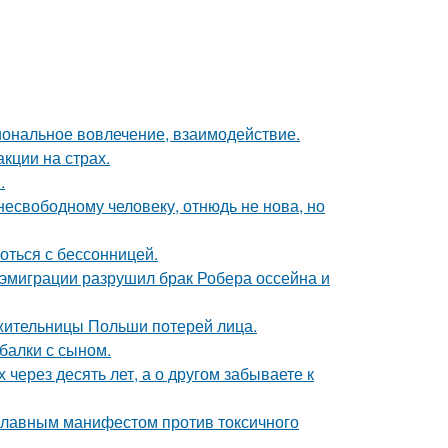
иональное вовлечение, взаимодействие.
кции на страх.
.
есвободному человеку, отнюдь не нова, но
оться с бессонницей.
 эмиграции разрушил брак Робера оссейна и
 жительницы Польши потерей лица.
балки с сыном.
 через десять лет, а о другом забываете к
 главным манифестом против токсичного