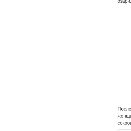
озари
После
женщи
сокро