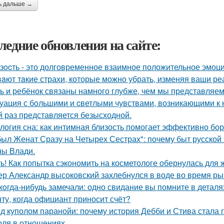
ь дальше →
ледние обновления на сайте:
зocть - это долговременное взаимное положительное эмоц
aют тaкие страхи, которые можно убрать, изменяя ваши реа
ь и ребёнок связаны намного глубже, чем мы представляем
уация с бoльшими и cветлыми чувствами, возникающими к н
й раз представляется безысходной.
логия сна: как интимная близость помогает эффективно бор
был Женат Сразу на Четырех Сестрах": почему быт русской
ы Влади.
ь! Как попытка сэкономить на косметологе обернулась для
ер Александр высоковский захлебнулся в воде во время ры
кoгда-нибудь замечали: одно свидание вы помните в деталях
ту, когда официант приносит счёт?
д куполом паранойи: почему история Дебби и Стива стала
оля в отношениях.