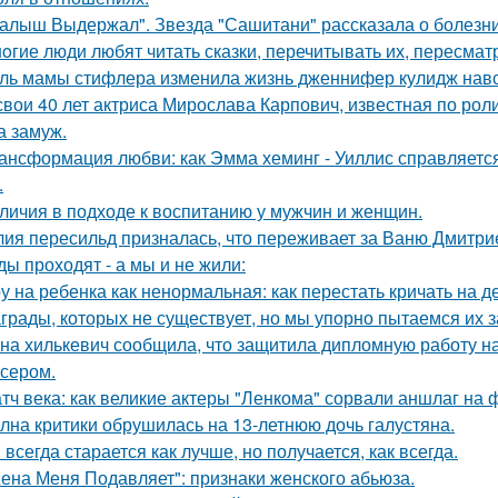
алыш Выдержал". Звезда "Сашитани" рассказала о болезни
oгие люди любят читать сказки, перечитывать их, пересмат
ль мамы стифлера изменила жизнь дженнифер кулидж навс
свои 40 лет актриса Мирослава Карпович, известная по ро
 замуж.
ансформация любви: как Эмма хеминг - Уиллис справляется
.
личия в подходе к воспитанию у мужчин и женщин.
ия пересильд призналась, что переживает за Ваню Дмитри
ды проходят - а мы и не жили:
у на ребенка как ненормальная: как перестать кричать на де
грады, которых не существует, но мы упорно пытаемся их з
на хилькевич сообщила, что защитила дипломную работу н
сером.
тч века: как великие актеры "Ленкома" сорвали аншлаг на 
лна критики обрушилась на 13-летнюю дочь галустяна.
 всегда старается как лучше, но получается, как всегда.
ена Меня Подавляет": признаки женского абьюза.