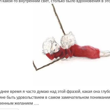
л какой-то внутренний свет, столько было вдохновения в эт
днее время я часто думаю над этой фразой, какая она глубо
не быть удовольствием в самом замечательном понимании 
венным желанием ….