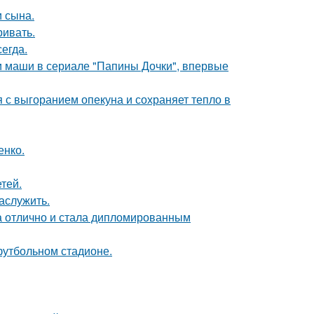
 сына.
ривать.
егда.
ли маши в сериале "Папины Дочки", впервые
 с выгоранием опекуна и сохраняет тепло в
енко.
тей.
аслужить.
а отлично и стала дипломированным
футбольном стадионе.