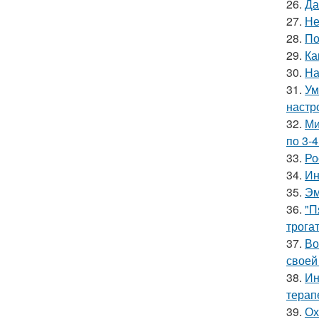
26.
Да
27.
Не
28.
По
29.
Ка
30.
На
31.
Ум
настр
32.
Ми
по 3-4
33.
Ро
34.
Ин
35.
Эм
36.
"П
трога
37.
Во
своей
38.
Ин
терап
39.
Ох