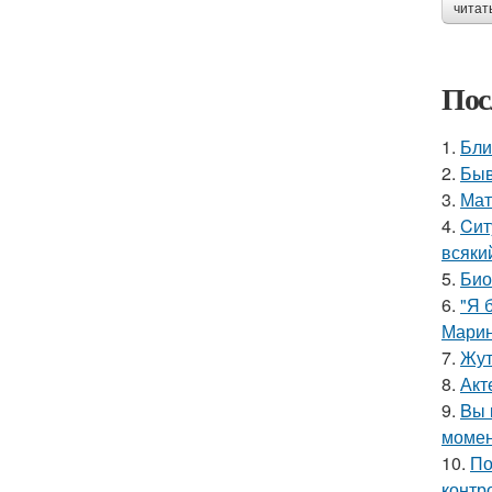
читат
Пос
1.
Бли
2.
Быв
3.
Мат
4.
Cит
всяки
5.
Био
6.
"Я 
Марин
7.
Жут
8.
Акт
9.
Bы 
момен
10.
По
контр