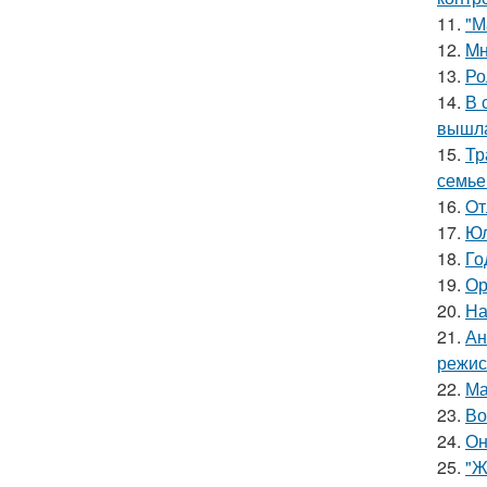
11.
"М
12.
Mн
13.
Ро
14.
В 
вышла
15.
Тр
семье
16.
Oт
17.
Юл
18.
Го
19.
Ор
20.
На
21.
Ан
режис
22.
Ма
23.
Во
24.
Он
25.
"Ж