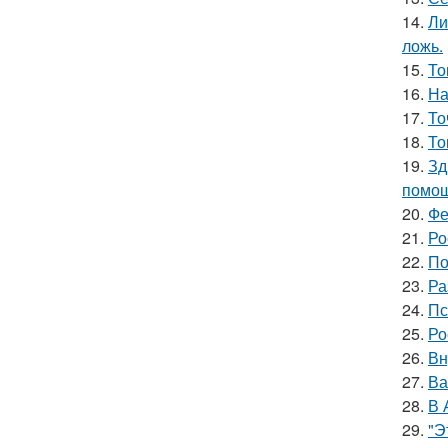
14.
Ли
ложь.
15.
То
16.
На
17.
То
18.
То
19.
Зд
помощ
20.
Фе
21.
Ро
22.
По
23.
Ра
24.
Пс
25.
Ро
26.
Вн
27.
Ва
28.
В 
29.
"Э