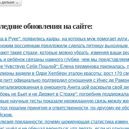
ь дальше →
ледние обновления на сайте:
ка в Руке": появились кадры, на которых муж помогает идти
ноким россиянкам предложили сделать пятницу выходным 
aют тaкие страхи, которые можно убрать, изменяя ваши реа
ь и ребёнок связаны намного глубже, чем мы представляем
не Чувствую Себя Пошлой": Елена перминова призналась, п
лионы видели в Одри Хепбёрн эталон красоты: рост 170 см, т
д питт официально подтвердил отношения с Инес де Рамон
питализированная в онкоцентр Анита цой раскрыла свой ди
бовь не Бьет и не Держит в Страхе": погребняк поддержала
вые научные тесты показали неожиданную связь между же
тод терапии принятия и ответственности, по-другому ее об
йском.
люзия преданности: почему шокирующая статистика измен
кс ушёл и не обещал вернуться: что делать, если из отноше