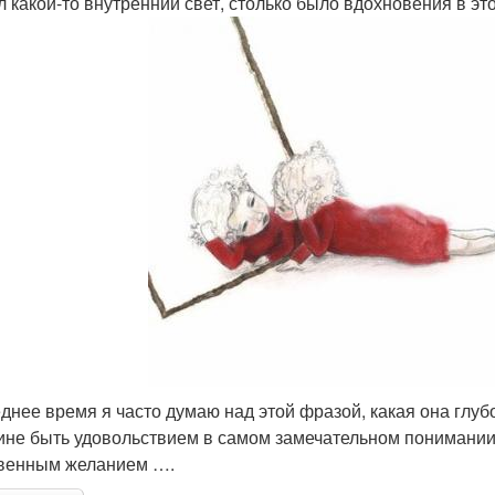
л какой-то внутренний свет, столько было вдохновения в эт
днее время я часто думаю над этой фразой, какая она глубо
не быть удовольствием в самом замечательном понимании 
венным желанием ….