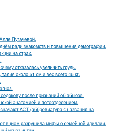
 Алле Пугачевой.
днём ради знакомств и повышения демографии.
кции на страх.
.
очему отказалась увеличить грудь.
алия около 51 см и вес всего 45 кг.
.
агноз.
 седокову после признаний об абьюзе.
нской анатомией и потоотделением.
означают ACT (аббревиатура с названия на
 от вциом разрушила мифы о семейной идиллии.
ний исчез интим.