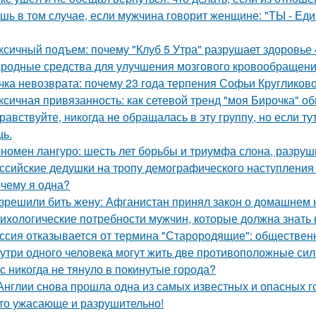
шь в том случае, если мужчина говорит женщине: "ТЫ - Еди
ксичный подъем: почему "Клуб 5 Утра" разрушает здоровье 
родные средства для улучшения мозгового кровообращени
чка невозврата: почему 23 года терпения Софьи Кругликов
ксичная привязанность: как сетевой тренд "моя Бирочка" о
равствуйте, никогда не обращалась в эту группу, но если т
ь.
номен лангуро: шесть лет борьбы и триумфа слона, разру
ссийские дедушки на тропу демографического наступления
чему я одна?
зрешили бить жену: Афганистан принял закон о домашнем 
ихологические потребности мужчин, которые должна знать
ссия отказывается от термина "Старородящие": обществе
утри одного человека могут жить две противоположные сил
с никогда не тянуло в покинутые города?
Англии снова прошла одна из самых известных и опасных гоно
то ужасающе и разрушительно!