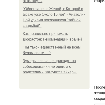
озари
оттолкнуть.
"Обвенчался с Женой, с Которой в
Браке уже Около 15 лет" - Анатолий
Цой удивил поклонников "тайной
свадьбой".
Как правильно принимать
Дюфастон: Рекомендации врачей
"Ты такой единственный на всём
белом свете …":
Зумеры все чаще приходят на
собеседования не одни, а с
родителями, жалуются эйчары.
После
женщи
сокро