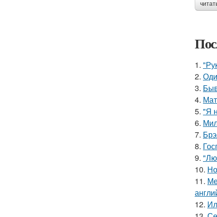
читат
Пос
1.
"Ру
2.
Оди
3.
Быв
4.
Мат
5.
"Я 
6.
Мил
7.
Брэ
8.
Гос
9.
"Лю
10.
Но
11.
Ме
англи
12.
Ил
13.
Се