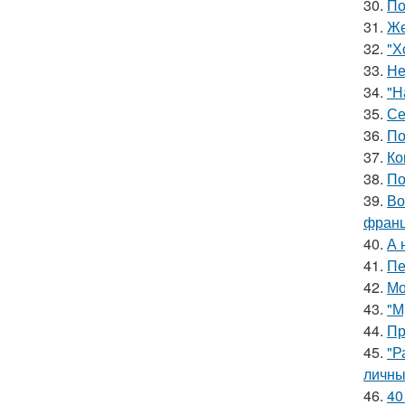
30.
По
31.
Же
32.
"Х
33.
Не
34.
"Н
35.
Се
36.
По
37.
Ко
38.
По
39.
Во
франц
40.
А 
41.
Пе
42.
Мо
43.
"М
44.
Пр
45.
"Р
личны
46.
40