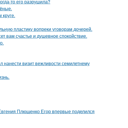
когда-то его разрушила?
чёные.
 круге.
альную пластику вопреки уговорам дочерей.
ет вам счастье и душевное спокойствие.
о.
ыл нанести визит вежливости семилетнему
изнь.
 Евгения Плющенко Егор впервые поделился