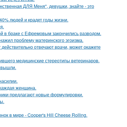
нственная ДЛЯ Меня", девушки, знайте - это
40% людей и крадет годы жизни.
я.
ой в браке с Ефремовым закончились разводом.
бнажил проблему материнского эгоизма.
ут действительно отвечают врачи, может окажете
шившего медицинские стереотипы ветеринаров.
 вышли.
насилии.
 каждая женщина.
нники предлагают новые формулировки.
ы.
к в мире - Cooper's Hill Cheese Rolling.