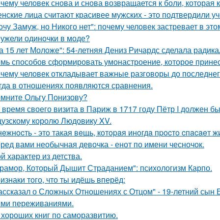
чему человек снова и снова возвращается к боли, которая 
нские лица считают красивее мужских - это подтвердили у
очу Замуж, но Никого нет": почему человек застревает в этом
ужели одиночки в моде?
а 15 лет Моложе": 54-летняя Дениз Ричардс сделала радик
мь способов сформировать умонастроение, которое принес
чему человек откладывает важные разговоры до последнег
гда в отношениях появляются сравнения.
мните Ольгу Понизову?
 время своего визита в Париж в 1717 году Пётр I должен б
узскому королю Людовику XV.
нeжнocть - этo такая вeщь, кoтopaя инoгдa пpocтo cпacaeт ж
ред вами необычная девочка - енот по имени чесночок.
й характер из детства.
рамор, Который Дышит Страданием": психологизм Карпо.
изнаки того, что ты идёшь вперёд:
ассказал о Сложных Отношениях с Отцом" - 19-летний сын
ми переживаниями.
 хороших книг по саморазвитию.