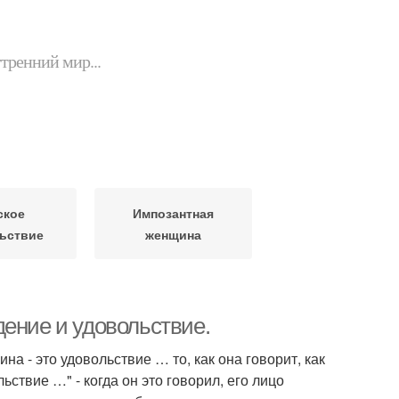
утренний мир...
ское
Импозантная
ьствие
женщина
ение и удовольствие.
а - это удовольствие … то, как она говорит, как
ьствие …" - когда он это говорил, его лицо