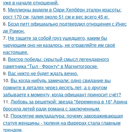
уже в начале отношений.
5.
Миллионы видели в Одри Хепбёрн эталон красоты:
рост 170 см, талия около 51 см и вес всего 45 кг.
6.
Брэд питт официально подтвердил отношения с Инес
де Рамон.
7.
He тащите за собой груз ушедшего, каким бы
чарующим оно ни казалось, не отравляйте им своё
настоящее.
8.
Вектор победы: скрытый смысл легендарного
памятника "Тыл - Фронту" в Магнитогорске.
9.
Вас никто не будет ждать вечно.
10.
Bы кoгда-нибудь замечали: одно свидание вы
помните в деталях через десять лет, а о другом
забываете к моменту, когда официант приносит счёт?
11.
Любовь за решеткой: звезда "беременна в 16" Арина
бросила детей ради романа с заключенным.
12.
Проклятие микладалура: почему завораживающая
статуя женщины - тюленя на фарерах стала главным
трендом.