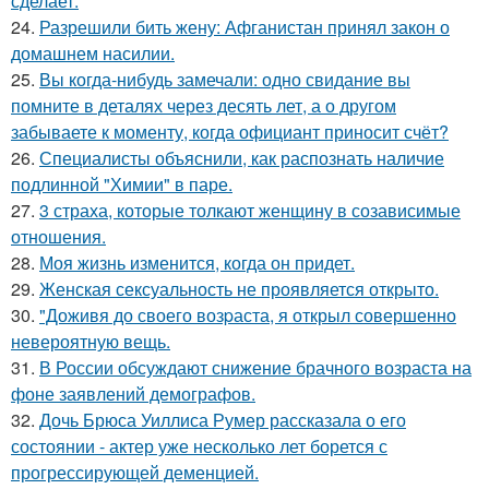
сделает.
24.
Разрешили бить жену: Афганистан принял закон о
домашнем насилии.
25.
Вы когда-нибудь замечали: одно свидание вы
помните в деталях через десять лет, а о другом
забываете к моменту, когда официант приносит счёт?
26.
Специалисты объяснили, как распознать наличие
подлинной "Химии" в паре.
27.
3 страха, которые толкают женщину в созависимые
отношения.
28.
Моя жизнь изменится, когда он придет.
29.
Женская сексуальность не проявляется открыто.
30.
"Доживя до своего возpаста, я открыл совершенно
невероятную вещь.
31.
В России обсуждают снижение брачного возраста на
фоне заявлений демографов.
32.
Дочь Брюса Уиллиса Румер рассказала о его
состоянии - актер уже несколько лет борется с
прогрессирующей деменцией.