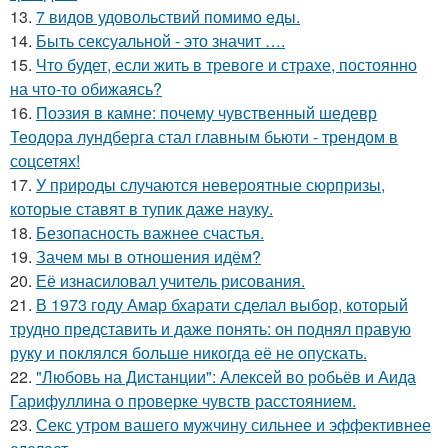
13.
7 видов удовольствий помимо еды.
14.
Быть сексуальной - это значит ….
15.
Что будет, если жить в тревоге и страхе, постоянно
на что-то обижаясь?
16.
Поэзия в камне: почему чувственный шедевр
Теодора лундберга стал главным бьюти - трендом в
соцсетях!
17.
У природы случаются невероятные сюрпризы,
которые ставят в тупик даже науку.
18.
Безопасность важнее счастья.
19.
Зачем мы в отношения идём?
20.
Её изнасиловал учитель рисования.
21.
В 1973 году Амар бхарати сделал выбор, который
трудно представить и даже понять: он поднял правую
руку и поклялся больше никогда её не опускать.
22.
"Любовь на Дистанции": Алексей во робьёв и Аида
Гарифуллина о проверке чувств расстоянием.
23.
Секс утром вашего мужчину сильнее и эффективнее