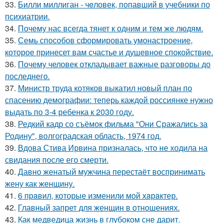
33.
Билли миллиган - чeловек, попавший в учебники по
психиатрии.
34.
Почему нас всегда тянет к одним и тем же людям.
35.
Семь способов сформировать умонастроение,
которое принесет вам счастье и душевное спокойствие.
36.
Почему человек откладывает важные разговоры до
последнего.
37.
Министр труда котяков выкатил новый план по
спасению демографии: теперь каждой россиянке нужно
выдать по 3-4 ребенка к 2030 году.
38.
Редкий кадр со съёмок фильма "Они Сражались за
Родину", волгоградская область, 1974 год.
39.
Вдова Стива Ирвина призналась, что не ходила на
свидания после его смерти.
40.
Давно женатый мужчина перестаёт воспринимать
жену как женщину.
41.
6 прaвил, которые изменили мой хaрaктер.
42.
Главный запрет для женщин в отношениях.
43.
Как медведица жизнь в глубоком сне дарит.