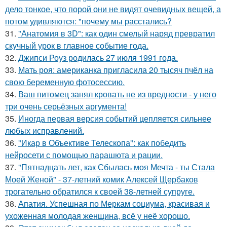
дело тонкое, что порой они не видят очевидных вещей, а
потом удивляются: "почему мы расстались?
31.
"Анатомия в 3D": как один смелый наряд превратил
скучный урок в главное событие года.
32.
Джипси Роуз родилась 27 июля 1991 года.
33.
Мать роя: американка пригласила 20 тысяч пчёл на
свою беременную фотосессию.
34.
Ваш питомец занял кровать не из вредности - у него
три очень серьёзных аргумента!
35.
Иногда первая версия событий цепляется сильнее
любых исправлений.
36.
"Икар в Объективе Телескопа": как победить
нейросети с помощью парашюта и рации.
37.
"Пятнадцать лет, как Сбылась моя Мечта - ты Стала
Моей Женой" - 37-летний комик Алексей Щербаков
трогательно обратился к своей 38-летней супруге.
38.
Апатия. Успешная по Меркам социума, красивая и
ухоженная молодая женщина, всё у неё хорошо.