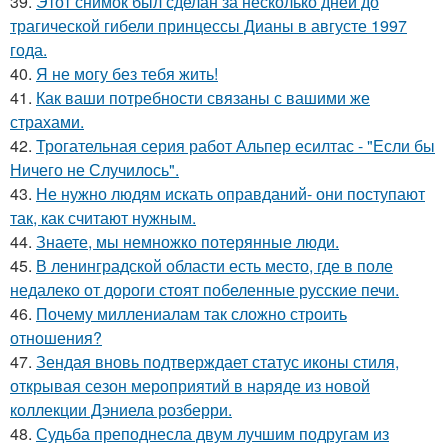
39.
Этот снимок был сделан за несколько дней до
трагической гибели принцессы Дианы в августе 1997
года.
40.
Я не могу без тебя жить!
41.
Как ваши потребности связаны с вашими же
страхами.
42.
Трогательная серия работ Альпер есилтас - "Если бы
Ничего не Случилось".
43.
Не нужно людям искать оправданий- они поступают
так, как считают нужным.
44.
Знаете, мы немножко потерянные люди.
45.
В ленинградской области есть место, где в поле
недалеко от дороги стоят побеленные русские печи.
46.
Почему миллениалам так сложно строить
отношения?
47.
Зендая вновь подтверждает статус иконы стиля,
открывая сезон мероприятий в наряде из новой
коллекции Дэниела розберри.
48.
Судьба преподнесла двум лучшим подругам из