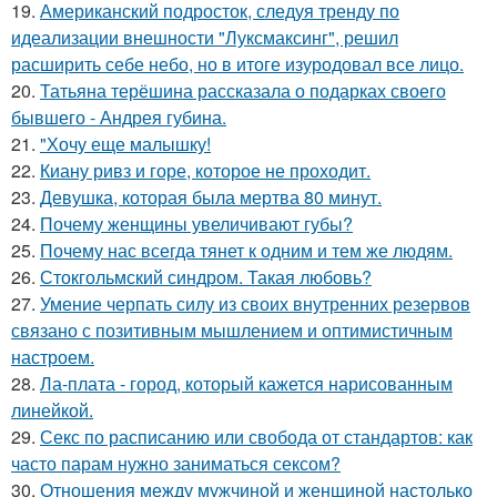
19.
Американский подросток, следуя тренду по
идеализации внешности "Луксмаксинг", решил
расширить себе небо, но в итоге изуродовал все лицо.
20.
Татьяна терёшина рассказала о подарках своего
бывшего - Андрея губина.
21.
"Хочу еще малышку!
22.
Киану ривз и горе, которое не проходит.
23.
Девушка, которая была мертва 80 минут.
24.
Почему женщины увеличивают губы?
25.
Почему нас всегда тянет к одним и тем же людям.
26.
Стокгольмский синдром. Такая любовь?
27.
Умение черпать силу из своих внутренних резервов
связано с позитивным мышлением и оптимистичным
настроем.
28.
Ла-плата - город, который кажется нарисованным
линейкой.
29.
Секс по расписанию или свобода от стандартов: как
часто парам нужно заниматься сексом?
30.
Отношения между мужчиной и женщиной настолько