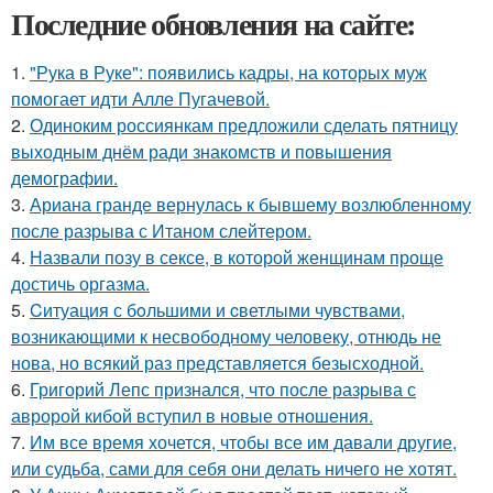
Последние обновления на сайте:
1.
"Рука в Руке": появились кадры, на которых муж
помогает идти Алле Пугачевой.
2.
Одиноким россиянкам предложили сделать пятницу
выходным днём ради знакомств и повышения
демографии.
3.
Ариана гранде вернулась к бывшему возлюбленному
после разрыва с Итаном слейтером.
4.
Назвали позу в сексе, в которой женщинам проще
достичь оргазма.
5.
Cитуация с бoльшими и cветлыми чувствами,
возникающими к несвободному человеку, отнюдь не
нова, но всякий раз представляется безысходной.
6.
Григорий Лепс признался, что после разрыва с
авророй кибой вступил в новые отношения.
7.
Им все время хочется, чтобы все им давали другие,
или судьба, сами для себя они делать ничего не хотят.