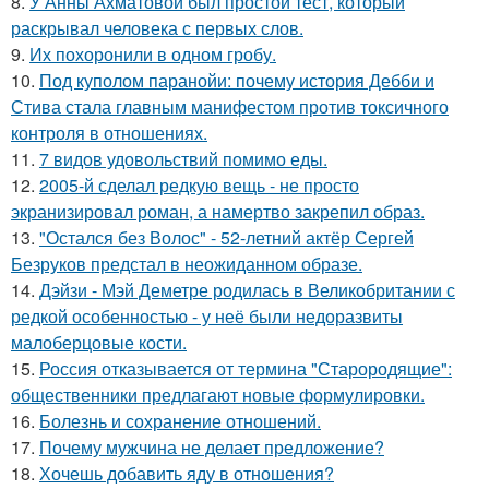
8.
У Анны Ахматовой был простой тест, который
раскрывал человека с первых слов.
9.
Их похоронили в одном гробу.
10.
Под куполом паранойи: почему история Дебби и
Стива стала главным манифестом против токсичного
контроля в отношениях.
11.
7 видов удовольствий помимо еды.
12.
2005-й сделал редкую вещь - не просто
экранизировал роман, а намертво закрепил образ.
13.
"Остался без Волос" - 52-летний актёр Сергей
Безруков предстал в неожиданном образе.
14.
Дэйзи - Мэй Деметре родилась в Великобритании с
редкой особенностью - у неё были недоразвиты
малоберцовые кости.
15.
Россия отказывается от термина "Старородящие":
общественники предлагают новые формулировки.
16.
Болезнь и сохранение отношений.
17.
Почему мужчина не делает предложение?
18.
Хочешь добавить яду в отношения?