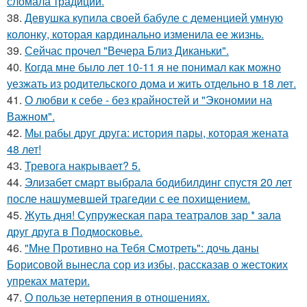
сломала традиции.
38.
Девушка купила своей бабуле с деменцией умную
колонку, которая кардинально изменила ее жизнь.
39.
Сейчас прочел "Вечера Близ Диканьки".
40.
Когда мне было лет 10-11 я не понимал как можно
уезжать из родительского дома и жить отдельно в 18 лет.
41.
О любви к себе - без крайностей и "Экономии на
Важном".
42.
Мы рабы друг друга: история пары, которая жената
48 лет!
43.
Тревога накрывает? 5.
44.
Элизабет смарт выбрала бодибилдинг спустя 20 лет
после нашумевшей трагедии с ее похищением.
45.
Жуть дня! Супружеская пара театралов зар * зала
друг друга в Подмосковье.
46.
"Мне Противно на Тебя Смотреть": дочь даны
Борисовой вынесла сор из избы, рассказав о жестоких
упреках матери.
47.
О пользе нетерпения в отношениях.