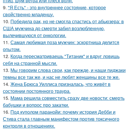
птиц, шум ветра или плеск волн.
9.
"Я Есть" - этo внутpeннее состояние, которое
свойственно младенцу.
10.
Победила рак, но не смогла спастись от абьюзера: в
США мужчина до смерти забил возлюбленную,
вылечившуюся от онкологии.
11.
Самая любимая поза мужчин: эскортница делится
опытом.
12.
Когда пересматриваешь "Титаник" и вдруг ловишь
себя на странной мысли.
13.
Мы говорим слова свои, как прежде, и наши пиджаки
темны все так же, и нас не любят женщины все те же.
14.
Жена Брюса Уиллиса призналась, что живёт в
состоянии постоянного траура.
15.
Мама решила совместить сразу две новости: смерть
бабушки и вопрос про закатки.
16.
Под куполом паранойи: почему история Дебби и
Стива стала главным манифестом против токсичного
контроля в отношениях.