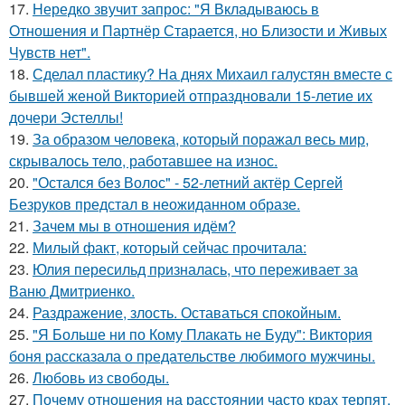
17.
Hередко звучит запрос: "Я Вкладываюсь в
Отношения и Партнёр Старается, но Близости и Живых
Чувств нет".
18.
Сделал пластику? На днях Михаил галустян вместе с
бывшей женой Викторией отпраздновали 15-летие их
дочери Эстеллы!
19.
За образом человека, который поражал весь мир,
скрывалось тело, работавшее на износ.
20.
"Остался без Волос" - 52-летний актёр Сергей
Безруков предстал в неожиданном образе.
21.
Зачем мы в отношения идём?
22.
Милый факт, который сейчас прочитала:
23.
Юлия пересильд призналась, что переживает за
Ваню Дмитриенко.
24.
Раздражение, злость. Оставаться спокойным.
25.
"Я Больше ни по Кому Плакать не Буду": Виктория
боня рассказала о предательстве любимого мужчины.
26.
Любовь из свободы.
27.
Почему отношения на расстоянии часто крах терпят.