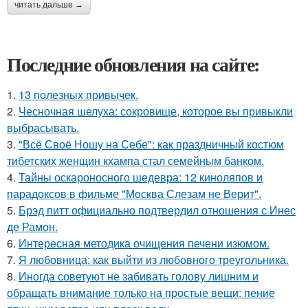
читать дальше →
Последние обновления на сайте:
1.
13 полезных привычек.
2.
Чесночная шелуха: сокровище, которое вы привыкли
выбрасывать.
3.
"Всё Своё Ношу на Себе": как праздничный костюм
тибетских женщин кхампа стал семейным банком.
4.
Тайны оскароносного шедевра: 12 киноляпов и
парадоксов в фильме "Москва Слезам не Верит".
5.
Брэд питт официально подтвердил отношения с Инес
де Рамон.
6.
Интересная методика очищения печени изюмом.
7.
Я любовница: как выйти из любовного треугольника.
8.
Иногда советуют не забивать голову лишним и
обращать внимание только на простые вещи: пение