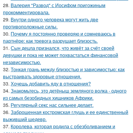
28.
Валерия "Развод" с Иосифом пригожиным
прокомментировала.
29.
Внутри одного человека могут жить две
противоположные силы.
30.
Почему я постоянно проверяю и сомневаюсь в
партнёре: как тревога разрушает близость.
31.
Сын децла признался, что живёт за счёт своей
девушки и пока не может похвастаться финансовой
независимостью.
32.
Тонкая грань между близостью и зависимостью: как
выстраивать здоровые отношения.
33.
Хочешь добавить яду в отношения?
34.
Знакомьтесь, это детёныш земляного волка - одного
из самых безобидных хищников Африки.
35.
Регулярный секс нас сильнее делает.
36.
Заброшенная костромская глушь и ее единственный
выживший шедевр.
37.
Королева, которая родила с обезболиванием и