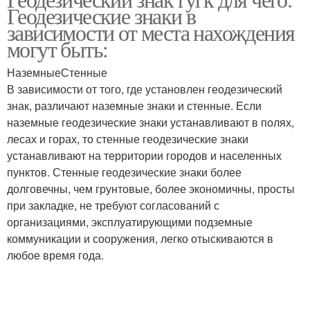
Геодезическая метка
Знаки на местности
Геодезические знаки в
зависимости от места нахождения
могут быть:
НаземныеСтенные
Геодезические пункты
Знак на карте
В зависимости от того, где установлен геодезический
знак, различают наземные знаки и стенные. Если
наземные геодезические знаки устанавливают в полях,
лесах и горах, то стенные геодезические знаки
Знаки на топосъемке
Геодезическая сеть
устанавливают на территории городов и населенных
пунктов. Стенные геодезические знаки более
долговечны, чем грунтовые, более экономичны, просты
при закладке, не требуют согласований с
организациями, эксплуатирующими подземные
коммуникации и сооружения, легко отыскиваются в
любое время года.