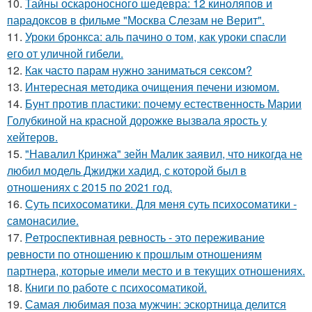
10.
Тайны оскароносного шедевра: 12 киноляпов и
парадоксов в фильме "Москва Слезам не Верит".
11.
Уроки бронкса: аль пачино о том, как уроки спасли
его от уличной гибели.
12.
Как часто парам нужно заниматься сексом?
13.
Интересная методика очищения печени изюмом.
14.
Бунт против пластики: почему естественность Марии
Голубкиной на красной дорожке вызвала ярость у
хейтеров.
15.
"Навалил Кринжа" зейн Малик заявил, что никогда не
любил модель Джиджи хадид, с которой был в
отношениях с 2015 по 2021 год.
16.
Суть психосомaтики. Для мeня суть психосомaтики -
сaмонaсилиe.
17.
Peтроспективная ревность - это переживание
ревности по отношению к прошлым отношениям
партнера, которые имели место и в текущих отношениях.
18.
Книги по работе с психосоматикой.
19.
Самая любимая поза мужчин: эскортница делится