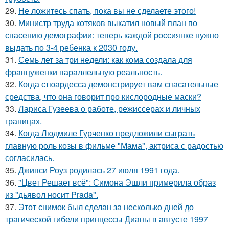
29.
Не ложитесь спать, пока вы не сделаете этого!
30.
Министр труда котяков выкатил новый план по
спасению демографии: теперь каждой россиянке нужно
выдать по 3-4 ребенка к 2030 году.
31.
Семь лет за три недели: как кома создала для
француженки параллельную реальность.
32.
Когда стюардесса демонстрирует вам спасательные
средства, что она говорит про кислородные маски?
33.
Лариса Гузеева о работе, режиссерах и личных
границах.
34.
Когда Людмиле Гурченко предложили сыграть
главную роль козы в фильме "Мама", актриса с радостью
согласилась.
35.
Джипси Роуз родилась 27 июля 1991 года.
36.
"Цвет Решает всё": Симона Эшли примерила образ
из "дьявол носит Prada".
37.
Этот снимок был сделан за несколько дней до
трагической гибели принцессы Дианы в августе 1997