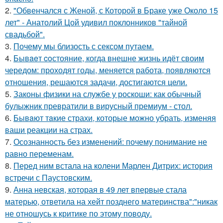
2.
"Обвенчался с Женой, с Которой в Браке уже Около 15
лет" - Анатолий Цой удивил поклонников "тайной
свадьбой".
3.
Почему мы близость с сексом путаем.
4.
Бывaeт coстояние, когда внешне жизнь идёт своим
чередом: проходят годы, меняется работа, появляются
отношения, решаются задачи, достигаются цели.
5.
Законы физики на службе у роскоши: как обычный
булыжник превратили в вирусный премиум - стол.
6.
Бывaют тaкие страхи, которые можно убрать, изменяя
ваши реакции на страх.
7.
Осознанность без изменений: почему понимание не
равно переменам.
8.
Перед ним встала на колени Марлен Дитрих: история
встречи с Паустовским.
9.
Анна невская, которая в 49 лет впервые стала
матерью, ответила на хейт позднего материнства":"никак
не отношусь к критике по этому поводу.