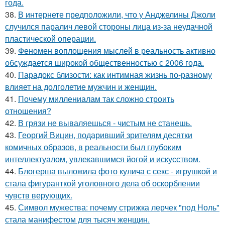
года.
38.
В интернете предположили, что у Анджелины Джоли
случился паралич левой стороны лица из-за неудачной
пластической операции.
39.
Феномен воплощения мыслей в реальность активно
обсуждается широкой общественностью с 2006 года.
40.
Парадокс близости: как интимная жизнь по-разному
влияет на долголетие мужчин и женщин.
41.
Почему миллениалам так сложно строить
отношения?
42.
В грязи не вываляешься - чистым не станешь.
43.
Георгий Вицин, подаривший зрителям десятки
комичных образов, в реальности был глубоким
интеллектуалом, увлекавшимся йогой и искусством.
44.
Блогерша выложила фото кулича с секс - игрушкой и
стала фигуранткой уголовного дела об оскорблении
чувств верующих.
45.
Символ мужества: почему стрижка лерчек "под Ноль"
стала манифестом для тысяч женщин.