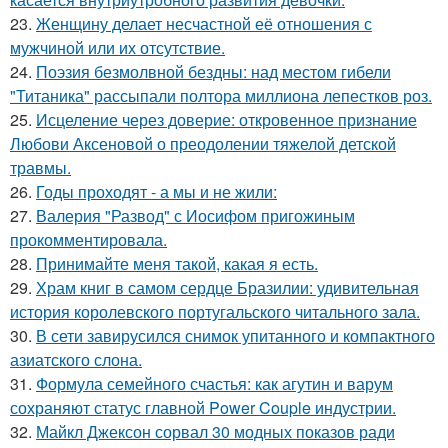
23.
Женщину делает несчастной её отношения с
мужчиной или их отсутствие.
24.
Поэзия безмолвной бездны: над местом гибели
"Титаника" рассыпали полтора миллиона лепестков роз.
25.
Исцеление через доверие: откровенное признание
Любови Аксеновой о преодолении тяжелой детской
травмы.
26.
Годы проходят - а мы и не жили:
27.
Валерия "Развод" с Иосифом пригожиным
прокомментировала.
28.
Принимайте меня такой, какая я есть.
29.
Храм книг в самом сердце Бразилии: удивительная
история королевского португальского читального зала.
30.
В сети завирусился снимок упитанного и компактного
азиатского слона.
31.
Формула семейного счастья: как агутин и варум
сохраняют статус главной Power Couple индустрии.
32.
Майкл Джексон сорвал 30 модных показов ради