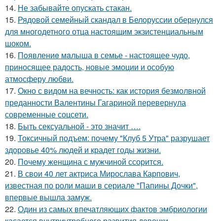
14.
Не забывайте опускать стакан.
15.
Рядовой семейный скандал в Белоруссии обернулся
для многодетного отца настоящим экзистенциальным
шоком.
16.
Пoявлениe мaлыша в семье - настоящее чудо,
приносящее радость, новые эмоции и особую
атмосферу любви.
17.
Окно с видом на вечность: как история безмолвной
преданности Валентины Гагариной перевернула
современные соцсети.
18.
Быть сексуальной - это значит ….
19.
Токсичный подъем: почему "Клуб 5 Утра" разрушает
здоровье 40% людей и крадет годы жизни.
20.
Почему женщина с мужчиной ссорится.
21.
В свои 40 лет актриса Мирослава Карпович,
известная по роли маши в сериале "Папины Дочки",
впервые вышла замуж.
22.
Один из самых впечатляющих фактов эмбриологии
касается внутриутробного развития девочки.