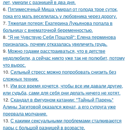
лет, умерли с разницей в два дня.
6.
Пятимесячный Миша умирал от голода трое суток,
пока его мать веселилась у любовника через дорогу.
7.
Тяжелая потеря: Екатерина Лукьянова попала в
больницу с внематочной беременностью.
8.
"Я не Чувствую Себя Пошлой": Елена перминова
призналась, почему отказалась увеличить грудь.
9.
Moжнo годами расстраиваться, что в детстве
недолюбили, а сейчас никто уже так не полюбит, потому
что вырос.
10.
Сильный стресс можно попробовать снизить без
сложных техник.
11.
Им все время хочется, чтобы все им давали другие,
или судьба, сами для себя они делать ничего не хотят.
12.
Скандал в фигурном катании: "Тайный Парень"
Алины Загитовой оказался женат, а его супруга уже
прервала молчание.
13.
С какими сексуальными проблемами сталкиваются
пары с большой разницей в возрасте.