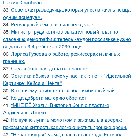
Наоми Кэмпбелл.
33.
Советская разведчица, которая унесла жизнь немца
одним поцелуем.
34.
Регулярный секс нас сильнее делает.
35.
Министр труда котяков выкатил новый план по
спасению демографии: теперь каждой россиянке нужно
выдать по 3-4 ребенка к 2030 году.
36.
Лариса Гузеева о работе, режиссерах и личных
границах.
37.
Самая большая дыра на планете.
38.
Эстетика абьюза: почему нас так тянет к "Идеальной
Картинке" Кейси и Нейта?
39.
Вот почему в тибете так любят имбирный чай.
40.
Когда доброта материю обретает.
41.
"МНЕ ЕЁ Жаль": Виктория боня о пластике
Анджелины Джоли.
42.
Не нужно лупить молотком и зажимать в дверях:
показываю хитрость как легко очистить грецкие орехи.
43.
"Ненастоящая" мама, спасшая легенду: Евгения