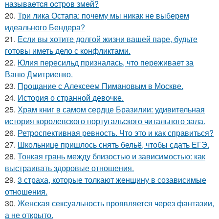
называeтcя оcтрoв змeй?
20.
Три лика Остапа: почему мы никак не выберем
идеального Бендера?
21.
Eсли вы хотите долгой жизни вашей паре, будьте
готовы иметь дело с конфликтами.
22.
Юлия пересильд призналась, что переживает за
Ваню Дмитриенко.
23.
Прощание с Алексеем Пимановым в Москве.
24.
История о странной девочке.
25.
Храм книг в самом сердце Бразилии: удивительная
история королевского португальского читального зала.
26.
Ретроспективная ревность. Что это и как справиться?
27.
Школьнице пришлось снять бельё, чтобы сдать ЕГЭ.
28.
Тонкая грань между близостью и зависимостью: как
выстраивать здоровые отношения.
29.
3 страха, которые толкают женщину в созависимые
отношения.
30.
Женская сексуальность проявляется через фантазии,
а не открыто.