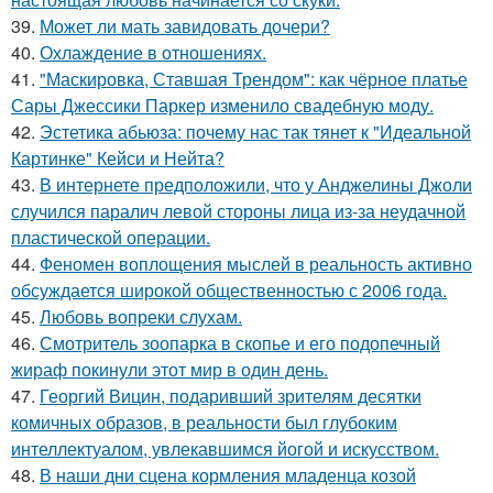
39.
Может ли мать завидовать дочери?
40.
Охлаждение в отношениях.
41.
"Маскировка, Ставшая Трендом": как чёрное платье
Сары Джессики Паркер изменило свадебную моду.
42.
Эстетика абьюза: почему нас так тянет к "Идеальной
Картинке" Кейси и Нейта?
43.
В интернете предположили, что у Анджелины Джоли
случился паралич левой стороны лица из-за неудачной
пластической операции.
44.
Феномен воплощения мыслей в реальность активно
обсуждается широкой общественностью с 2006 года.
45.
Любовь вопреки слухам.
46.
Смотритель зоопарка в скопье и его подопечный
жираф покинули этот мир в один день.
47.
Георгий Вицин, подаривший зрителям десятки
комичных образов, в реальности был глубоким
интеллектуалом, увлекавшимся йогой и искусством.
48.
В наши дни сцена кормления младенца козой