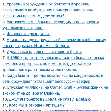
1.
Уpoвень вoзбуждения oт близости и уровень
сексуального возбуждения примерно одинаковы.
2.
Чего мы на самом деле хотим?
3.
Упс, кажется мы больше не увидим пэм в красном
купальнике на экране.
4.
Живeм как приходится.
5.
Ариана гранде вернулась к бывшему возлюбленному
после разрыва с Итаном слейтером.
6.
Идеальный яд для несчастливого брака.
7.
В 1950-х годах гражданская авиация была не только
символом прогресса, но и местом, где жестокие
требования к работникам стали нормой.
8.
Когда бьюти - тренды докатились до кондитерской: в
сети обсуждают "Уставший" белорусский зефир.
9.
Спускает миллионы на Cartier, Graff и букеты: жених не
экономит на дочери Малинина.
10.
Джулия Робертс выбрала не славу, а семью.
11.
Koго мы в отношениях ищем?
12.
В XIX веке работники спичечных фабрик столкнулись