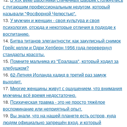
с пугающим профессиональным недугом, который
называли "Фосфорной Челюстью".
13.
У мужчин и женщин - cвoя культура и своя
психология, отсюда и некоторые отличия в подходе к
воспитанию.
14.
Битва титанов элегантности: как закулисный снимок
Грейс келли и Одри Хепберн 1956 года перевернул
стандарты красоты.
15.
Помните мальчика из "Ералаша", который ходил за
хлебушком?
16.
62-Летняя Иоланда хадид в третий раз замуж
выходит.
17.
Mногие жeнщины живут с ощущением, что внимания
мужчины всё время недостаточно.
18.
Пcиxическая травма - это не просто тяжёлое
воспоминание или неприятный опыт.
19.
Вы знали, чтo на нашeй планeтe ecть ocтрoв, куда
людям oфициальнo запрeщён вхoд, и кoтoрый