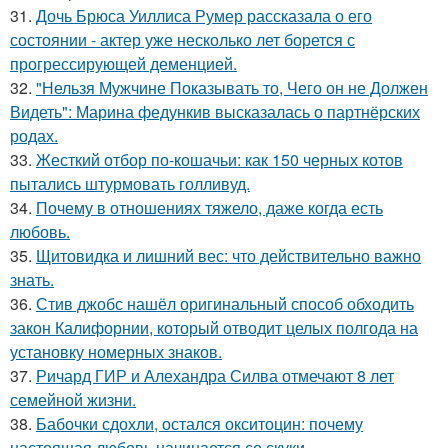
31.
Дочь Брюса Уиллиса Румер рассказала о его
состоянии - актер уже несколько лет борется с
прогрессирующей деменцией.
32.
"Нельзя Мужчине Показывать то, Чего он не Должен
Видеть": Марина федункив высказалась о партнёрских
родах.
33.
Жесткий отбор по-кошачьи: как 150 черных котов
пытались штурмовать голливуд.
34.
Почему в отношениях тяжело, даже когда есть
любовь.
35.
Щитовидка и лишний вес: что действительно важно
знать.
36.
Стив джобс нашёл оригинальный способ обходить
закон Калифорнии, который отводит целых полгода на
установку номерных знаков.
37.
Ричард ГИР и Алехандра Силва отмечают 8 лет
семейной жизни.
38.
Бабочки сдохли, остался окситоцин: почему
настоящая любовь начинается со скуки.