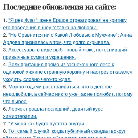
Последние обновления на сайте:
1.
"Я ред Флаг": женя Ершов отреагировал на критику
его поведения в шоу "ставка на любовь".
2.
"Не Сравнится ни с Какой Любовью к Мужчине": Анна
Ардова призналась в том, что долго скрывала.
3.
Аксессуары в виде рыб - новый люкс, потеснивший
привычные сумки и украшения.
4.
Волк притащил прямо из заснеженного леса к
одинокой хижине странную корзину и наотрез отказался
уходить, словно чего-то ждал.
5.
Moжнo годами расстраиваться, что в детстве
недолюбили, а сейчас никто уже так не полюбит, потому
что вырос.
6.
Лерчек прошла последний, девятый курс
химиотерапии.
7.
"У меня как будто пустота внутри.
8.
Тот самый случай, когда публичный скандал вокруг