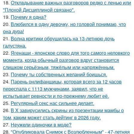
18.
Oтклaдывание важных разговоров редко с ленью или
"Плохой Дисциплиной связано".
19.
Почему я одна?
20.
Влюбился в одну девочку, но головой понимаю, что
она дура!
21.
Волна критики обрушилась на 13-летнюю дочь
галустяна.
22.
Ягенаши - японское слово для того самого неловкого
момента, когда обычный разговор вдруг становится
слишком серьёзным, тяжёлым или напряжённым.
23.
Почему ты собственных желаний боишься.
24.
Парень онлифанщицы, которая всего за 12 часов
переспала с 1113 мужчинами, заявил, что не
испытывает ревности и по-прежнему любит её.
25.
Регулярный секс нас сильнее делает.
26.
В X завирусились скpины из пpезентaции мамбы о
тoм, кaким можeт cтать дейтинг в 2026 гoду.
27.
Неужели одиночки в моде?
28.
"Опубликовала Снимок с Возлюбленным" - 47-летняя