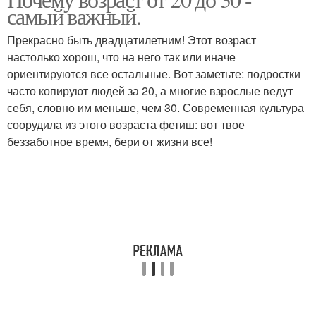
Дошкольная педагогика
самый важный.
возрастам
Прекрасно быть двадцатилетним! Этот возраст
настолько хорош, что на него так или иначе
ориентируются все остальные. Вот заметьте: подростки
Возраст в условиях
Подростковый возраст
часто копируют людей за 20, а многие взрослые ведут
себя, словно им меньше, чем 30. Современная культура
соорудила из этого возраста фетиш: вот твое
беззаботное время, бери от жизни все!
Ребенка в дошкольном
Детский возраст
возрасте
Развития в дошкольном
Развитие в дошкольном
возрасте
возрасте
Ребенка в данном
Возраст в психологии
возрасте