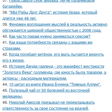
37.
Представьте себе зверька, легче пальчиковой
батарейки.
38.
"МЫ Рабы Друг Друга": история брака, который
длится уже 48 лет.
39.
Феномен воплощения мыслей в реальность активно
обсуждается широкой общественностью с 2006 года.
40.
Как часто парам нужно заниматься сексом?
41.
Как ваши потребности связаны с вашими же
страхами.
42.
Когда погибает китёнок, его мать пытается вернуть
его к жизни.
43.
История Джуди гарленд - это манифест жестокости
"Золотого Века" голливуда, где юность была товаром, а
актрисы - расходным материалом.
44.
10 цитат из книги Ивана Бунина "Темные Аллеи".
45.
Полезный чай от 50 болезней из восточной
медицины.
46.
Николай Амосов призывал не перекладывать
ответственность за свое состояние на врачей,