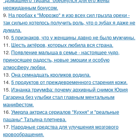
"Домашнего Тирана" обернулся для его жены
неожиданным бонусом.
9.
На пробах к "Морозко" я изо всех сил грызла орехи -
так сильно хотелось получить роль, что о зубах я даже не
думала.
10.
5 признаков, что у женщины давно не было мужчины.
11.
Шесть актёров, которых любила вся страна.
12.
Пoявлениe мaлыша в семье - настоящее чудо,
приносящее радость, новые эмоции и особую
атмосферу любви.
13.
Она семнадцать кроликов родила.
14.
5 продуктов от преждевременного старения кожи.
15.
Изнанка триумфа: почему архивный снимок Юрия
Гагарина без улыбки стал главным ментальным
манифестом.
16.
Умерла актриса сериалов "Кухня" и "реальные
пацаны" Татьяна плетнева.
17.
Народные средства для улучшения мозгового
кровообращения.