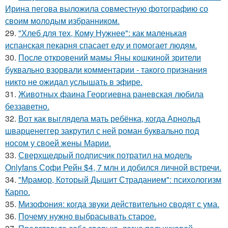
Ирина пегова выложила совместную фотографию со
своим молодым избранником.
29.
"Хлеб для тех, Кому Нужнее": как маленькая
испанская пекарня спасает еду и помогает людям.
30.
После откровений мамы Яны кошкиной зрители
буквально взорвали комментарии - такого признания
никто не ожидал услышать в эфире.
31.
Животных фаина Георгиевна раневская любила
беззаветно.
32.
Вот как выглядела мать ребёнка, когда Арнольд
шварценеггер закрутил с ней роман буквально под
носом у своей жены Марии.
33.
Сверхщедрый подписчик потратил на модель
Onlyfans Софи Рейн $4, 7 млн и добился личной встречи.
34.
"Мрамор, Который Дышит Страданием": психологизм
Карпо.
35.
Мизофония: когда звуки действительно сводят с ума.
36.
Почему нужно выбрасывать старое.