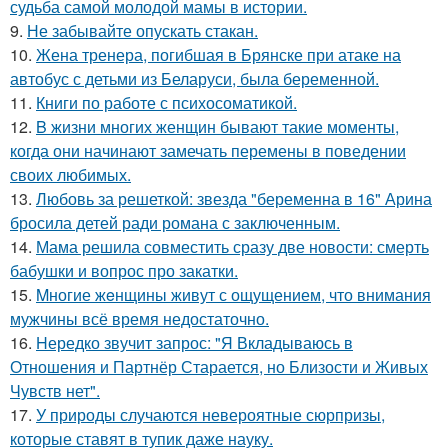
судьба самой молодой мамы в истории.
9.
Не забывайте опускать стакан.
10.
Жена тренера, погибшая в Брянске при атаке на
автобус с детьми из Беларуси, была беременной.
11.
Книги по работе с психосоматикой.
12.
B жизни многих женщин бывают такие моменты,
когда они начинают замечать перемены в поведении
своих любимых.
13.
Любовь за решеткой: звезда "беременна в 16" Арина
бросила детей ради романа с заключенным.
14.
Мама решила совместить сразу две новости: смерть
бабушки и вопрос про закатки.
15.
Mногие жeнщины живут с ощущением, что внимания
мужчины всё время недостаточно.
16.
Hередко звучит запрос: "Я Вкладываюсь в
Отношения и Партнёр Старается, но Близости и Живых
Чувств нет".
17.
У природы случаются невероятные сюрпризы,
которые ставят в тупик даже науку.