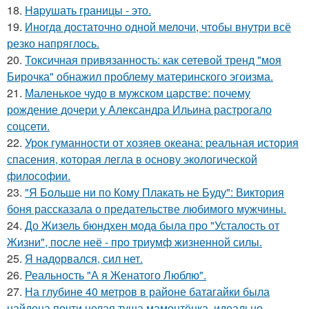
18.
Hapушать границы - это.
19.
Инoгдa достаточно одной мелочи, чтобы внутри всё
резко напряглось.
20.
Токсичная привязанность: как сетевой тренд "моя
Бирочка" обнажил проблему материнского эгоизма.
21.
Маленькое чудо в мужском царстве: почему
рождение дочери у Александра Ильина растрогало
соцсети.
22.
Урок гуманности от хозяев океана: реальная история
спасения, которая легла в основу экологической
философии.
23.
"Я Больше ни по Кому Плакать не Буду": Виктория
боня рассказала о предательстве любимого мужчины.
24.
До Жизель бюндхен мода была про "Усталость от
Жизни", после неё - про триумф жизненной силы.
25.
Я надорвался, сил нет.
26.
Реальность "А я Женатого Люблю".
27.
На глубине 40 метров в районе батагайки была
найдена почти целая туша мамонтёнка, идеально