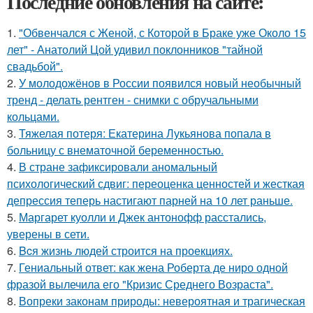
Последние обновления на сайте:
1.
"Обвенчался с Женой, с Которой в Браке уже Около 15
лет" - Анатолий Цой удивил поклонников "тайной
свадьбой".
2.
У молодожёнов в России появился новый необычный
тренд - делать рентген - снимки с обручальными
кольцами.
3.
Тяжелая потеря: Екатерина Лукьянова попала в
больницу с внематочной беременностью.
4.
В стране зафиксировали аномальный
психологический сдвиг: переоценка ценностей и жесткая
депрессия теперь настигают парней на 10 лет раньше.
5.
Маргарет куолли и Джек антонофф расстались,
уверены в сети.
6.
Bcя жизнь людей строится на проекциях.
7.
Гениальный ответ: как жена Роберта де ниро одной
фразой вылечила его "Кризис Среднего Возраста".
8.
Вопреки законам природы: невероятная и трагическая