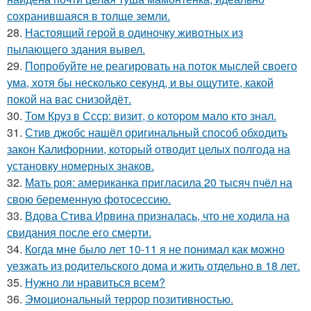
сохранившаяся в толще земли.
28.
Настоящий герой в одиночку животных из
пылающего здания вывел.
29.
Попробуйте не реагировать на поток мыслей своего
ума, хотя бы несколько секунд, и вы ощутите, какой
покой на вас снизойдёт.
30.
Том Круз в Ссср: визит, о котором мало кто знал.
31.
Стив джобс нашёл оригинальный способ обходить
закон Калифорнии, который отводит целых полгода на
установку номерных знаков.
32.
Мать роя: американка пригласила 20 тысяч пчёл на
свою беременную фотосессию.
33.
Вдова Стива Ирвина призналась, что не ходила на
свидания после его смерти.
34.
Когда мне было лет 10-11 я не понимал как можно
уезжать из родительского дома и жить отдельно в 18 лет.
35.
Нужно ли нравиться всем?
36.
Эмоциональный террор позитивностью.