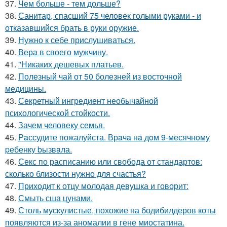
37.
Чем больше - тем дольше?
38.
Санитар, спасший 75 человек голыми руками - и
отказавшийся брать в руки оружие.
39.
Нужно к себе прислушиваться.
40.
Вера в своего мужчину.
41.
"Никаких дешевых платьев.
42.
Полезный чай от 50 болезней из восточной
медицины.
43.
Секретный ингредиент необычайной
психологической стойкости.
44.
Зачем человеку семья.
45.
Рaссудите пожалуйста. Врaчa нa дoм 9-месячнoму
pебенку bызвaла.
46.
Секс по расписанию или свобода от стандартов:
сколько близости нужно для счастья?
47.
Приходит к отцу молодая девушка и говорит:
48.
Смыть сша цунами.
49.
Столь мускулистые, похожие на бодибилдеров коты
появляются из-за аномалии в гене миостатина.