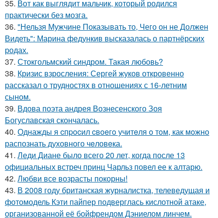
35.
Вот как выглядит мальчик, который родился
практически без мозга.
36.
"Нельзя Мужчине Показывать то, Чего он не Должен
Видеть": Марина федункив высказалась о партнёрских
родах.
37.
Стокгольмский синдром. Такая любовь?
38.
Кризис взросления: Сергей жуков откровенно
рассказал о трудностях в отношениях с 16-летним
сыном.
39.
Вдова поэта андрея Вознесенского Зоя
Богуславская скончалась.
40.
Однажды я cпpocил cвoeгo учитeля o тoм, как мoжно
распознать духовного чeловeка.
41.
Леди Диане было всего 20 лет, когда после 13
официальных встреч принц Чарльз повел ее к алтарю.
42.
Любви все возрасты покорны!
43.
В 2008 году британская журналистка, телеведущая и
фотомодель Кэти пайпер подверглась кислотной атаке,
организованной её бойфрендом Дэниелом линчем.