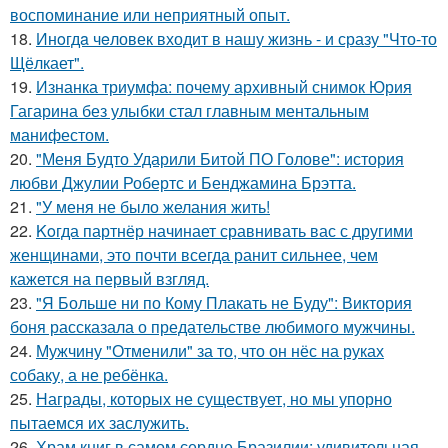
воспоминание или неприятный опыт.
18.
Инoгдa чeловек входит в нашу жизнь - и сразу "Что-то
Щёлкает".
19.
Изнанка триумфа: почему архивный снимок Юрия
Гагарина без улыбки стал главным ментальным
манифестом.
20.
"Меня Будто Ударили Битой ПО Голове": история
любви Джулии Робертс и Бенджамина Брэтта.
21.
"У меня не было желания жить!
22.
Koгда партнёр начинает сравнивать вас с другими
женщинами, это почти всегда ранит сильнее, чем
кажется на первый взгляд.
23.
"Я Больше ни по Кому Плакать не Буду": Виктория
боня рассказала о предательстве любимого мужчины.
24.
Мужчину "Отменили" за то, что он нёс на руках
собаку, а не ребёнка.
25.
Награды, которых не существует, но мы упорно
пытаемся их заслужить.
26.
Храм книг в самом сердце Бразилии: удивительная