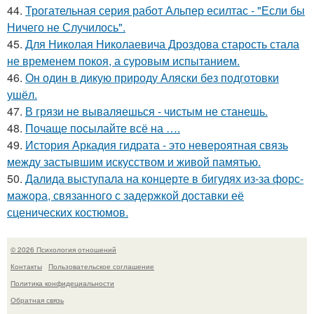
44.
Трогательная серия работ Альпер есилтас - "Если бы
Ничего не Случилось".
45.
Для Николая Николаевича Дроздова старость стала
не временем покоя, а суровым испытанием.
46.
Он один в дикую природу Аляски без подготовки
ушёл.
47.
В грязи не вываляешься - чистым не станешь.
48.
Почаще посылайте всё на ….
49.
История Аркадия гидрата - это невероятная связь
между застывшим искусством и живой памятью.
50.
Далида выступала на концерте в бигудях из-за форс-
мажора, связанного с задержкой доставки её
сценических костюмов.
© 2026 Психология отношений
Контакты
Пользовательское соглашение
Политика конфидециальности
Обратная связь