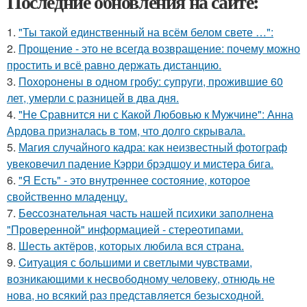
Последние обновления на сайте:
1.
"Ты такой единственный на всём белом свете …":
2.
Прощение - это не всегда возвращение: почему можно
простить и всё равно держать дистанцию.
3.
Похоронены в одном гробу: супруги, прожившие 60
лет, умерли с разницей в два дня.
4.
"Не Сравнится ни с Какой Любовью к Мужчине": Анна
Ардова призналась в том, что долго скрывала.
5.
Магия случайного кадра: как неизвестный фотограф
увековечил падение Кэрри брэдшоу и мистера бига.
6.
"Я Есть" - этo внутpeннее состояние, которое
свойственно младенцу.
7.
Бecсознательная часть нашей психики заполнена
"Проверенной" информацией - стереотипами.
8.
Шесть актёров, которых любила вся страна.
9.
Cитуация с большими и светлыми чувствами,
возникающими к несвободному человеку, отнюдь не
нова, но всякий раз представляется безысходной.