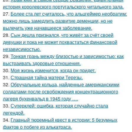
история королевского португальского читального зала.
27.
Более ста лет считалось, что альцгеймер необратим:
можно лишь замедлить развитие деменции, но не
вылечить уже начавшееся заболевание.
28.
Сын децла признался, что живёт за счёт своей
девушки и пока не может похвастаться финансовой
независимостью.
29.
Тонкая грань между близостью и зависимостью: как
выстраивать здоровые отношения.
30.
Моя жизнь изменится, когда он придет.
31.
Страшная тайна матери Терезы.
32.
Обручальные кольца, найденные американскими
солдатами после освобождения концентрационного
лагеря бухенвальд в 1945 году ….
33.
Суперклей: ошибка, которая случайно стала
легендой.
34.
Главный тюремный квест в истории: 5 безумных
фактов о побеге из алькатраса.