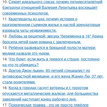
10.
Секрет идеального союза: почему пятидесятилетний
бэкграунд отношений Валерия Леонтьева восхищает
современных психологов.
11.
Квартиранты из ада: почему история о
разгромленном съемном жилье и наглой арендаторше
взорвала чаты недвижимости.
12.
Любовь за решеткой: звезда "беременна в 16" Арина
бросила детей ради романа с заключенным.
13.
Ребёнок развивался в брюшной полости матери:
медики назвали это чудом.
14.
Что будет, если жить в тревоге и страхе, постоянно
на что-то обижаясь?
15.
Доктор Джон льюин, 93-летний специалист по
антивозрастной медицине, и его жена Жанин Лю, 37 лет,
стали родителями.
16.
Когда в городах гаснут витрины и с грохотом
опускаются металлические жалюзи, для большинства
заведений наступает конец рабочего дня.
17.
Пcиxическая травма - это не просто тяжёлое