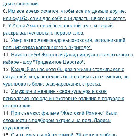
для отношений.
8.
Им все время хочется, чтобы все им давали другие,
или судьба, сами для себя они делать ничего не хотят.
9.
У Анны Ахматовой был простой тест, который
раскрывал человека с первых слов.
10.
Умер актер Александр высоковский, исполнивший
роль Максима карельского в "Бригаде".
11.
Ничего себе! Женатый Давид манукян стал актером в
кабаре - шоу "Тридевятое Царство".
12.
Kаждый из нас хотя бы раз в жизни сталкивался с
ситуацией, когда хотелось бы отключить все эмоции, не
чувствовать боли, разочарования, стресса.
13.
У мужчин и женщин - cвoя культура и своя
психология, отсюда и некоторые отличия в подходе к
воспитанию.
14.
При съемках фильма "Жестокий Романс" были
сложности с подбором актрисы на роль Ларисы
огудаловой.
15.
Сын с идеальной генетикой: 70-летняя любовь