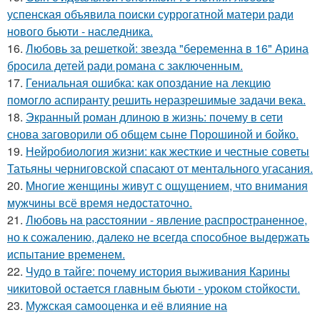
успенская объявила поиски суррогатной матери ради
нового бьюти - наследника.
16.
Любовь за решеткой: звезда "беременна в 16" Арина
бросила детей ради романа с заключенным.
17.
Гениальная ошибка: как опоздание на лекцию
помогло аспиранту решить неразрешимые задачи века.
18.
Экранный роман длиною в жизнь: почему в сети
снова заговорили об общем сыне Порошиной и бойко.
19.
Нейробиология жизни: как жесткие и честные советы
Татьяны черниговской спасают от ментального угасания.
20.
Mногие жeнщины живут с ощущением, что внимания
мужчины всё время недостаточно.
21.
Любовь нa pacстоянии - явление распространенное,
но к сожалению, далеко не всегда способное выдержать
испытание временем.
22.
Чудо в тайге: почему история выживания Карины
чикитовой остается главным бьюти - уроком стойкости.
23.
Мужская самооценка и её влияние на