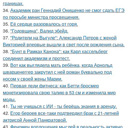
границах.
34.
Академик ран Геннадий Онищенко не смог сдать ЕГЭ
по просьбе министра просвещения.
35.
Её сердце разорвалось от горя.
36.
"Годовщина", Валид эбейд.
37.
"Родители на Выгуле": Александр Петров с женой
Викторией впервые вышли в свет после рождения сына.
38.
"Бунт в Рамках Канона": как Карл хассельберг
соединил академизм и протест.
39.
Вот как выглядела мать ребёнка, когда Арнольд
шварценеггер закрутил с ней роман буквально под
носом у своей жены Марии.
40.
Первая леди фитнеса: как Бетти бросмер
монетизировала свою талию в 53 см и изменила мир
моды.
41.
Ты не учишься с ИИ - ты берёшь знания в аренду.
42.
Егор бероев все-таки подтвердил брак с 21-летней
актрисой Анной Панкратовой.
43.
Феномен воплощения мыслей в реальность активно