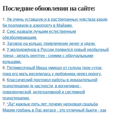
Последние обновления на сайте:
1.
Уж очень уставшую и в растрепанных чувствах карди
би подловили в аэропорту в Майами.
2.
Секс назвали лучшим естественным
обезболивающим.
3.
Заговор на кольцо: привлечение денег и удачи.
4.
У молодожёнов в России появился новый необычный
тренд - делать рентген - снимки с обручальными
кольцами.
5.
Пятимесячный Миша умирал от голода трое суток,
пока его мать веселилась у любовника через дорогу.
6.
Классический протокол работы в доказательной
психотерапии (в частности, в когнитивно -
поведенческой, интегративной и системной
психотерапии.
7.
"Да" каждые пять лет: почему неоновая свадьба
Марии горбань в Лас-вегасе - это отличный бьюти - хак