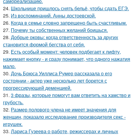
самореализацию.
24.
Школьнице пришлось снять бельё, чтобы сдать ЕГЭ.
25.
Из воспоминаний. Анны достоевской.
26.
Когда в семье словно запрещено быть счастливым.
27.
Почему ты собственных желаний боишься.
28.
Добрые оковы: когда ответственность за других
становится формой бегства от себя.
29.
Есть особый момент: человек подбегает к лифту,
нажимает кнопку - и сразу понимает, что одного нажатия
мало.
30.
Дочь Брюса Уиллиса Румер рассказала о его
состоянии - актер уже несколько лет борется с
прогрессирующей деменцией.
31.
3 фразы, которые помогут вам ответить на хамство и
грубость.
32.
Размер полового члена не имеет значения для
женщин, показало исследование производителя секс -
игрушек.
33.
Лариса Гузеева о работе, режиссерах и личных