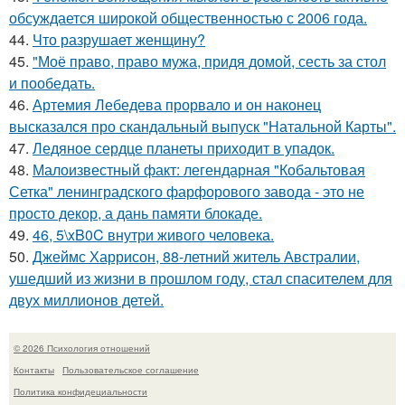
обсуждается широкой общественностью с 2006 года.
44.
Что разрушает женщину?
45.
"Моё право, право мужа, придя домой, сесть за стол
и пообедать.
46.
Артемия Лебедева прорвало и он наконец
высказался про скандальный выпуск "Натальной Карты".
47.
Ледяное сердце планеты приходит в упадок.
48.
Малоизвестный факт: легендарная "Кобальтовая
Сетка" ленинградского фарфорового завода - это не
просто декор, а дань памяти блокаде.
49.
46, 5\xB0C внутри живого человека.
50.
Джеймс Харрисон, 88-летний житель Австралии,
ушедший из жизни в прошлом году, стал спасителем для
двух миллионов детей.
© 2026 Психология отношений
Контакты
Пользовательское соглашение
Политика конфидециальности