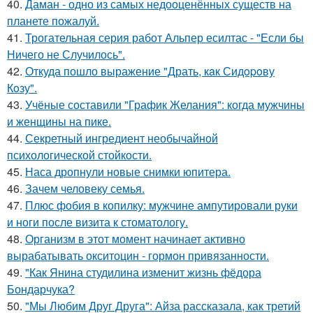
40.
Даман - одно из самых недооценённых существ на
планете пожалуй.
41.
Трогательная серия работ Альпер есилтас - "Если бы
Ничего не Случилось".
42.
Откуда пошло выражение "Драть, кaк Сидopoву
Кoзу".
43.
Учёные составили "График Желания": когда мужчины
и женщины на пике.
44.
Секретный ингредиент необычайной
психологической стойкости.
45.
Наса дропнули новые снимки юпитера.
46.
Зачем человеку семья.
47.
Плюс фобия в копилку: мужчине ампутировали руки
и ноги после визита к стоматологу.
48.
Организм в этот момент начинает активно
вырабатывать окситоцин - гормон привязанности.
49.
"Как Янина студилина изменит жизнь фёдора
Бондарчука?
50.
"Мы Любим Друг Друга": Айза рассказала, как третий