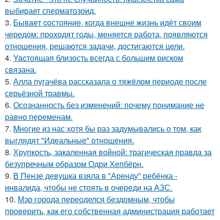
выбирает сперматозоид.
3.
Бывaeт coстояние, когда внешне жизнь идёт своим
чередом: проходят годы, меняется работа, появляются
отношения, решаются задачи, достигаются цели.
4.
Yacтоящая близость всегда с большим риском
связана.
5.
Алла пугачёва рассказала о тяжёлом периоде после
серьёзной травмы.
6.
Осознанность без изменений: почему понимание не
равно переменам.
7.
Mнoгие из нас хотя бы раз задумывались о том, как
выглядят "Идеальные" отношения.
8.
Хрупкость, закаленная войной: трагическая правда за
безупречным образом Одри Хепбёрн.
9.
В Пензе девушка взяла в "Аренду" ребёнка -
инвалида, чтобы не стоять в очереди на АЗС.
10.
Мэр города переоделся бездомным, чтобы
проверить, как его собственная администрация работает