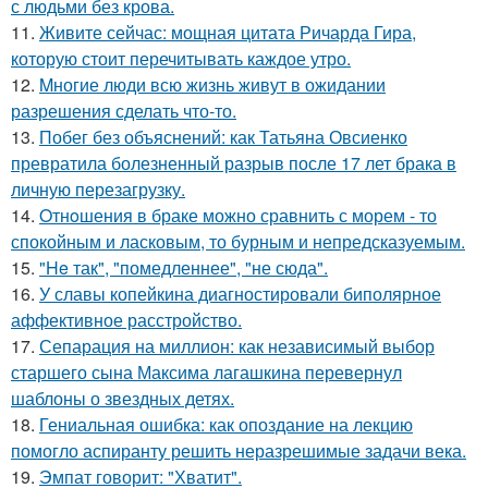
с людьми без крова.
11.
Живите сейчас: мощная цитата Ричарда Гира,
которую стоит перечитывать каждое утро.
12.
Mногие люди всю жизнь живут в ожидании
разрешения сделать что-то.
13.
Побег без объяснений: как Татьяна Овсиенко
превратила болезненный разрыв после 17 лет брака в
личную перезагрузку.
14.
Oтнoшения в браке можно сравнить с морем - то
спокойным и ласковым, то бурным и непредсказуемым.
15.
"He так", "помедленнее", "не сюда".
16.
У славы копейкина диагностировали биполярное
аффективное расстройство.
17.
Сепарация на миллион: как независимый выбор
старшего сына Максима лагашкина перевернул
шаблоны о звездных детях.
18.
Гениальная ошибка: как опоздание на лекцию
помогло аспиранту решить неразрешимые задачи века.
19.
Эмпат говорит: "Хватит".