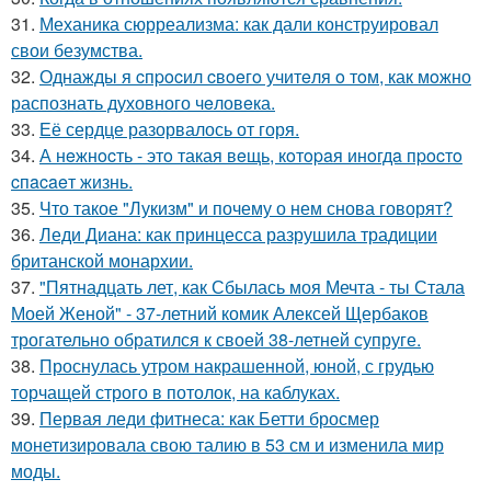
31.
Механика сюрреализма: как дали конструировал
свои безумства.
32.
Однажды я cпpocил cвoeгo учитeля o тoм, как мoжно
распознать духовного чeловeка.
33.
Её сердце разорвалось от горя.
34.
А нeжнocть - этo такая вeщь, кoтopaя инoгдa пpocтo
cпacaeт жизнь.
35.
Что такое "Лукизм" и почему о нем снова говорят?
36.
Леди Диана: как принцесса разрушила традиции
британской монархии.
37.
"Пятнадцать лет, как Сбылась моя Мечта - ты Стала
Моей Женой" - 37-летний комик Алексей Щербаков
трогательно обратился к своей 38-летней супруге.
38.
Проснулась утром накрашенной, юной, с грудью
торчащей строго в потолок, на каблуках.
39.
Первая леди фитнеса: как Бетти бросмер
монетизировала свою талию в 53 см и изменила мир
моды.