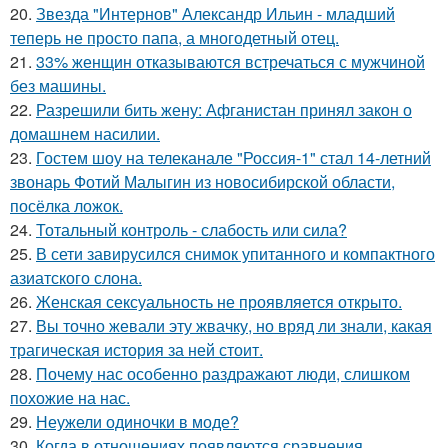
20.
Звезда "Интернов" Александр Ильин - младший
теперь не просто папа, а многодетный отец.
21.
33% женщин отказываются встречаться с мужчиной
без машины.
22.
Разрешили бить жену: Афганистан принял закон о
домашнем насилии.
23.
Гостем шоу на телеканале "Россия-1" стал 14-летний
звонарь Фотий Малыгин из новосибирской области,
посёлка ложок.
24.
Тотальный контроль - слабость или сила?
25.
В сети завирусился снимок упитанного и компактного
азиатского слона.
26.
Женская сексуальность не проявляется открыто.
27.
Вы точно жевали эту жвачку, но вряд ли знали, какая
трагическая история за ней стоит.
28.
Почему нас особенно раздражают люди, слишком
похожие на нас.
29.
Неужели одиночки в моде?
30.
Когда в отношениях появляются сравнения.