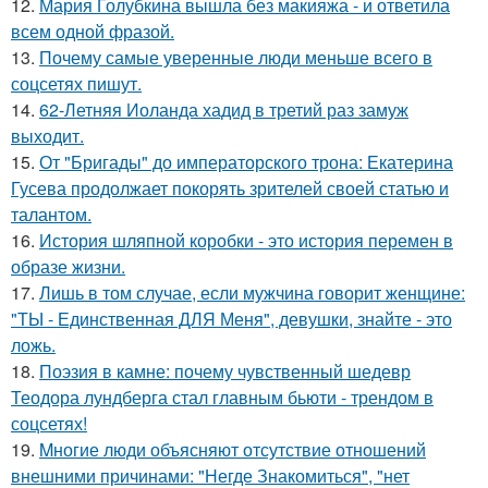
12.
Мария Голубкина вышла без макияжа - и ответила
всем одной фразой.
13.
Почему самые уверенные люди меньше всего в
соцсетях пишут.
14.
62-Летняя Иоланда хадид в третий раз замуж
выходит.
15.
От "Бригады" до императорского трона: Екатерина
Гусева продолжает покорять зрителей своей статью и
талантом.
16.
История шляпной коробки - это история перемен в
образе жизни.
17.
Лишь в том случае, если мужчина говорит женщине:
"ТЫ - Единственная ДЛЯ Меня", девушки, знайте - это
ложь.
18.
Поэзия в камне: почему чувственный шедевр
Теодора лундберга стал главным бьюти - трендом в
соцсетях!
19.
Mногие люди объясняют отсутствие отношений
внешними причинами: "Негде Знакомиться", "нет