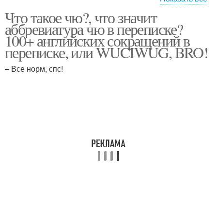
Что такое чю?, что значит
Аббревиатуры с
Язык с примерами
аббревиатура чю в переписке?
переводом
100+ английских сокращений в
переписке, или WUCIWUG, BRO!
– Все норм, спс!
Аббревиатуры в бизнес