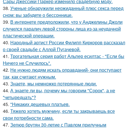
Сары Джессики Паркер изменило свадебную моду.
38.
Ученые обнаружили неожиданный плюс секса перед
сном: вы забудете о бессоннице.
39.
В интернете предположили, что у Анджелины Джоли
случился паралич левой стороны лица из-за неудачной
пластической операции.
40.
Народный артист России Филипп Киркоров рассказал
о своей свадьбе с Аллой Пугачевой.
41.
Трогательная серия работ Альпер есилтас - "Если бы
Ничего не Случилось".
42.
Не нужно людям искать оправданий- они поступают
так, как считают нужным.
43.
Знаете, мы немножко потерянные люди.
44.
А знаете ли вы, почему мы говорим "Сорок", а не
"четыредцать"?
45.
"Никаких дешевых платьев.
46.
Тяжело хотеть мужчину, если ты закрываешь все
свои потребности сама.
47.
Зепюр брутян 30-летие с Павлом прилучным