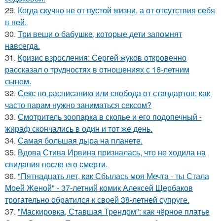
29.
Когда скучно не от пустой жизни, а от отсутствия себя
в ней.
30.
Три вещи о бабушке, которые дети запомнят
навсегда.
31.
Кризис взросления: Сергей жуков откровенно
рассказал о трудностях в отношениях с 16-летним
сыном.
32.
Секс по расписанию или свобода от стандартов: как
часто парам нужно заниматься сексом?
33.
Смотритель зоопарка в скопье и его подопечный -
жираф скончались в один и тот же день.
34.
Самая большая дыра на планете.
35.
Вдова Стива Ирвина призналась, что не ходила на
свидания после его смерти.
36.
"Пятнадцать лет, как Сбылась моя Мечта - ты Стала
Моей Женой" - 37-летний комик Алексей Щербаков
трогательно обратился к своей 38-летней супруге.
37.
"Маскировка, Ставшая Трендом": как чёрное платье