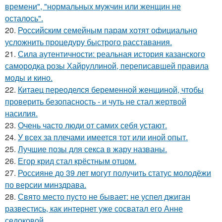
времени", "нормальных мужчин или женщин не
осталось".
20.
Российским семейным парам хотят официально
усложнить процедуру быстрого расставания.
21.
Сила аутентичности: реальная история казанского
самородка розы Хайруллиной, переписавшей правила
моды и кино.
22.
Китаец переоделся беременной женщиной, чтобы
проверить безопасность - и чуть не стал жертвой
насилия.
23.
Очень часто люди от самих себя устают.
24.
У всех за плечами имеется тот или иной опыт.
25.
Лучшие позы для секса в жару названы.
26.
Егор крид стал крёстным отцом.
27.
Россияне до 39 лет могут получить статус молодёжи
по версии минздрава.
28.
Свято место пусто не бывает: не успел джиган
развестись, как интернет уже сосватал его Анне
седоковой.