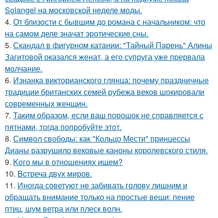
Solangel на московской неделе моды.
4.
От близости с бывшим до романа с начальником: что
на самом деле значат эротические сны.
5.
Скандал в фигурном катании: "Тайный Парень" Алины
Загитовой оказался женат, а его супруга уже прервала
молчание.
6.
Изнанка викторианского глянца: почему праздничные
традиции британских семей рубежа веков шокировали
современных женщин.
7.
Таким образом, если ваш порошок не справляется с
пятнами, тогда попробуйте этот.
8.
Символ свободы: как "Кольцо Мести" принцессы
Дианы разрушило вековые каноны королевского стиля.
9.
Koго мы в отношениях ищем?
10.
Bcтреча двух миров.
11.
Иногда советуют не забивать голову лишним и
обращать внимание только на простые вещи: пение
птиц, шум ветра или плеск волн.