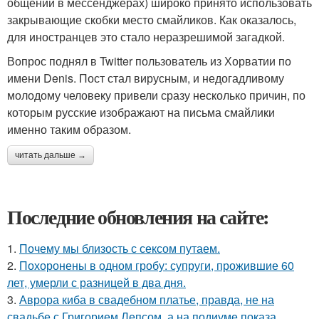
общении в мессенджерах) широко принято использовать
закрывающие скобки место смайликов. Как оказалось,
для иностранцев это стало неразрешимой загадкой.
Вопрос поднял в Twitter пользователь из Хорватии по
имени Denis. Пост стал вирусным, и недогадливому
молодому человеку привели сразу несколько причин, по
которым русские изображают на письма смайлики
именно таким образом.
читать дальше →
Последние обновления на сайте:
1.
Почему мы близость с сексом путаем.
2.
Похоронены в одном гробу: супруги, прожившие 60
лет, умерли с разницей в два дня.
3.
Аврора киба в свадебном платье, правда, не на
свадьбе с Григорием Лепсом, а на подиуме показа