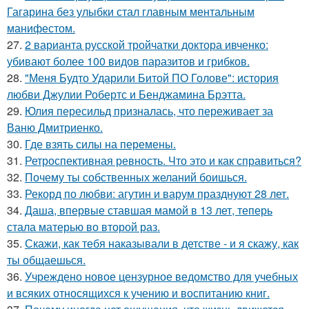
Гагарина без улыбки стал главным ментальным
манифестом.
27.
2 варианта русской тройчатки доктора ивченко:
убивают более 100 видов паразитов и грибков.
28.
"Меня Будто Ударили Битой ПО Голове": история
любви Джулии Робертс и Бенджамина Брэтта.
29.
Юлия пересильд призналась, что переживает за
Ваню Дмитриенко.
30.
Где взять силы на перемены.
31.
Ретроспективная ревность. Что это и как справиться?
32.
Почему ты собственных желаний боишься.
33.
Рекорд по любви: агутин и варум празднуют 28 лет.
34.
Даша, впервые ставшая мамой в 13 лет, теперь
стала матерью во второй раз.
35.
Скажи, как тебя наказывали в детстве - и я скажу, как
ты общаешься.
36.
Учреждено новое цензурное ведомство для учебных
и всяких относящихся к учению и воспитанию книг.