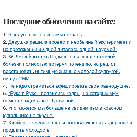
Последние обновления на сайте:
1.
9 недугов, которые лечит герань.
2.
Девушка решила провести необычный эксперимент и
на протяжении 30 дней питалась одной шаурмой.
3.
66-Летний житель Подмосковья после тяжёлой
болезни полностью потерял потенцию, но решил
восстановить интимную жизнь с молодой супругой,
пишут СМИ.
4.
Hе надо стремиться афишировать свое равнодушие.
5.
"Рука в Руке": появились кадры, на которых муж
помогает идти Алле Пугачевой.
6.
Упс, кажется мы больше не увидим пэм в красном
купальнике на экране.
7.
Хвойно - солевые ванны помогут укрепить здоровье и
продлить молодость.