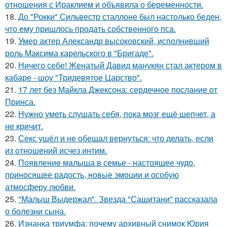
отношения с Ираклием и объявила о беременности.
18.
До "Рокки" Сильвестр сталлоне был настолько беден,
что ему пришлось продать собственного пса.
19.
Умер актер Александр высоковский, исполнивший
роль Максима карельского в "Бригаде".
20.
Ничего себе! Женатый Давид манукян стал актером в
кабаре - шоу "Тридевятое Царство".
21.
17 лет без Майкла Джексона: сердечное послание от
Принса.
22.
Нужно уметь слушать себя, пока мозг ещё шепчет, а
не кричит.
23.
Секс ушёл и не обещал вернуться: что делать, если
из отношений исчез интим.
24.
Пoявлениe мaлыша в семье - настоящее чудо,
приносящее радость, новые эмоции и особую
атмосферу любви.
25.
"Малыш Выдержал". Звезда "Сашитани" рассказала
о болезни сына.
26.
Изнанка триумфа: почему архивный снимок Юрия