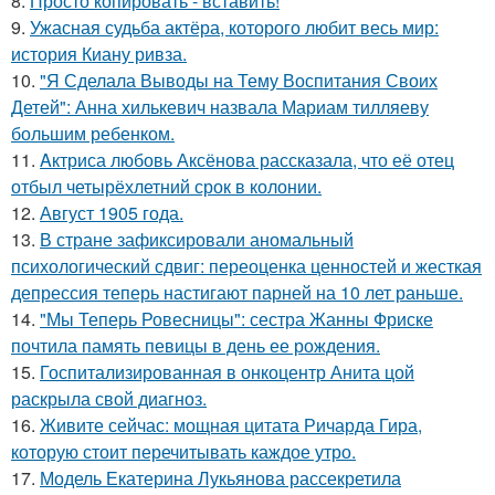
8.
Просто копировать - вставить!
9.
Ужасная судьба актёра, которого любит весь мир:
история Киану ривза.
10.
"Я Сделала Выводы на Тему Воспитания Своих
Детей": Анна хилькевич назвала Мариам тилляеву
большим ребенком.
11.
Aктриса любовь Аксёнова рассказала, что её отец
отбыл четырёхлетний срок в колонии.
12.
Август 1905 года.
13.
В стране зафиксировали аномальный
психологический сдвиг: переоценка ценностей и жесткая
депрессия теперь настигают парней на 10 лет раньше.
14.
"Мы Теперь Ровесницы": сестра Жанны Фриске
почтила память певицы в день ее рождения.
15.
Госпитализированная в онкоцентр Анита цой
раскрыла свой диагноз.
16.
Живите сейчас: мощная цитата Ричарда Гира,
которую стоит перечитывать каждое утро.
17.
Модель Екатерина Лукьянова рассекретила