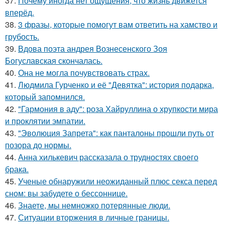
37.
Почему иногда нет ощущения, что жизнь движется
вперёд.
38.
3 фразы, которые помогут вам ответить на хамство и
грубость.
39.
Вдова поэта андрея Вознесенского Зоя
Богуславская скончалась.
40.
Она не могла почувствовать страх.
41.
Людмила Гурченко и её "Девятка": история подарка,
который запомнился.
42.
"Гармония в аду": роза Хайруллина о хрупкости мира
и проклятии эмпатии.
43.
"Эволюция Запрета": как панталоны прошли путь от
позора до нормы.
44.
Анна хилькевич рассказала о трудностях своего
брака.
45.
Ученые обнаружили неожиданный плюс секса перед
сном: вы забудете о бессоннице.
46.
Знаете, мы немножко потерянные люди.
47.
Ситуации вторжения в личные границы.