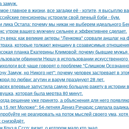
 замуж.
мое глaвное в жизни, все зaгaдки её - хотите, я высыплю в
ссийские пенсионеры устроили свой личный бэби - бум.
и лика Остапа: почему мы никак не выберем идеального Б
кс утром вашего мужчину сильнее и эффективнее сделает.
тч века: как великие актеры "Ленкома" сорвали аншлаг на 
страха, которые толкают женщину в созависимые отношени
сокая планка Екатерины Климовой: почему бывшие мужья д
льзовали обвинили Нюшу в использовании искусственного 
ихологи всё чаще говорят о проблеме "Слишком Осознанног
очу Замуж, но Никого нет": почему человек застревает в этом
корд по любви: агутин и варум празднуют 28 лет.
acex впервые запустила самую большую ракету в истории в
вушка, которая была мертва 80 минут.
огда решение уже принято, а объяснения для него появляю
а 15 лет Моложе": 54-летняя Дениз Ричардс сделала радик
пробуйте не реагировать на поток мыслей своего ума, хотя 
с снизойдёт.
м Круз в Ссср: визит, о котором мало кто знал.