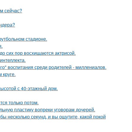
aм сейчaс?
ендера?
футбольном стадионе.
я.
о сих пор восхищаются актрисой.
интеллекта.
о" воспитания среди родителей - миллениалов.
 круге.
ысотой с 40-этажный дом.
тся только потом.
альную пластику вопреки уговорам дочерей.
бы несколько секунд, и вы ощутите, какой покой