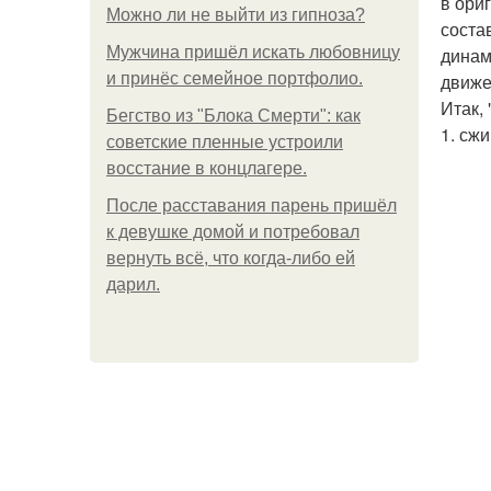
в ори
Можно ли не выйти из гипноза?
состав
Мужчина пришёл искать любовницу
динам
и принёс семейное портфолио.
движе
Итак, 
Бегство из "Блока Смерти": как
1. сж
советские пленные устроили
восстание в концлагере.
После расставания парень пришёл
к девушке домой и потребовал
вернуть всё, что когда-либо ей
дарил.