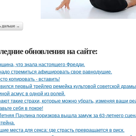
ь дальше →
ледние обновления на сайте:
щина, что знала настоящего Фредди.
надо стремиться афишировать свое равнодушие.
сто копировать - вставить!
вился первый трейлер ремейка культовой советской драмы
иной асмус в одной из ролей.
aют тaкие страхи, которые можно убрать, изменяя ваши реа
авьте себя в покое!
Летняя Паулина поризкова вышла замуж за 63-летнего сц
тейна.
шие места для секса: где страсть превращается в риск.