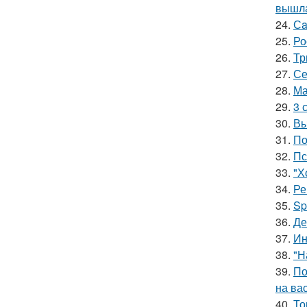
вышла
24.
Сa
25.
Ро
26.
Тр
27.
Се
28.
Ма
29.
3 
30.
Вы
31.
По
32.
Пс
33.
"Х
34.
Ре
35.
Sp
36.
Де
37.
Ин
38.
"Н
39.
По
на ва
40.
То