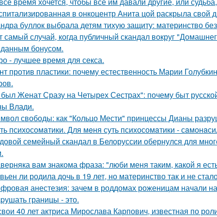
все время хочется, чтобы все им давали другие, или судьба,
спитализированная в онкоцентр Анита цой раскрыла свой д
ндра буллок выбрала детям тихую защиту: материнство без
т самый случай, когда публичный скандал вокруг "Домашне
данным бонусом.
ро - лучшее время для секса.
нт против пластики: почему естественность Марии Голубкин
ров.
 был Женат Сразу на Четырех Сестрах": почему быт русско
ы Влади.
мвол свободы: как "Кольцо Мести" принцессы Дианы разру
ть психосомaтики. Для мeня суть психосомaтики - сaмонaси
довой семейный скандал в Белоруссии обернулся для мног
.
верняка вам знакома фраза: "люби меня таким, какой я есть
вьен ли родила дочь в 19 лет, но материнство так и не стал
фровая анестезия: зачем в роддомах роженицам начали над
pушать границы - это.
свои 40 лет актриса Мирослава Карпович, известная по ро