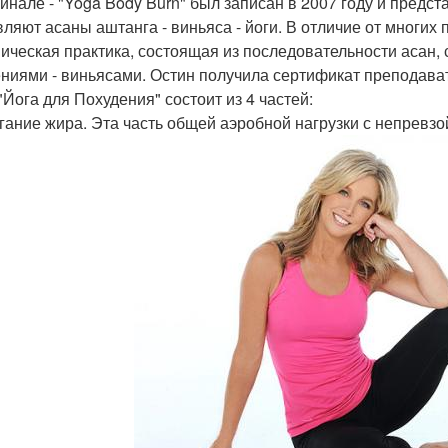
гинале - "Yoga Body Burn" был записан в 2007 году и предс
ляют асаны аштанга - виньяса - йоги. В отличие от многих п
ическая практика, состоящая из последовательности асан
ниями - виньясами. Остин получила сертификат преподавател
"Йога для Похудения" состоит из 4 частей:
игание жира. Эта часть общей аэробной нагрузки с непрев