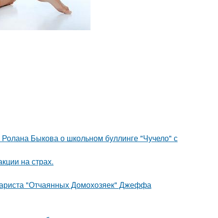
 Ролана Быкова о школьном буллинге "Чучело" с
кции на страх.
енариста "Отчаянных Домохозяек" Джеффа