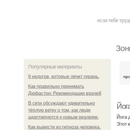
если тебе труд
Зон
Популярные материалы
пр
9 недугов, которые лечит герань.
Как правильно принимать
Дюфастон: Рекомендации врачей
В cети обсуждают удивительно
Йога
тёплую ветку о том, как люди
Йога 
адаптируются к новым реалиям.
Этот 
Как вывести из гипноза человека.