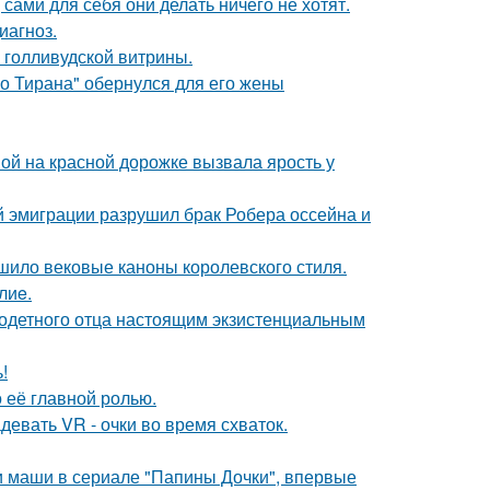
 сами для себя они делать ничего не хотят.
иагноз.
 голливудской витрины.
го Тирана" обернулся для его жены
ой на красной дорожке вызвала ярость у
й эмиграции разрушил брак Робера оссейна и
шило вековые каноны королевского стиля.
лиe.
одетного отца настоящим экзистенциальным
!
о её главной ролью.
евать VR - очки во время схваток.
ли маши в сериале "Папины Дочки", впервые