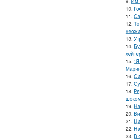
9.
Им 
10.
Го
11.
Са
12.
То
неожи
13.
Ут
14.
Бу
хейте
15.
"Я
Марин
16.
Си
17.
Су
18.
Ря
шоком
19.
Hа
20.
Ви
21.
Ци
22.
Ha
23.
В 