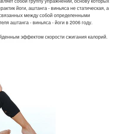
тавляет собой группу упражнений, основу которых
рактик йоги, аштанга - виньяса не статическая, а
, связанных между собой определенными
я аштанга - виньяса - йоги в 2006 году.
зойденным эффектом скорости сжигания калорий.