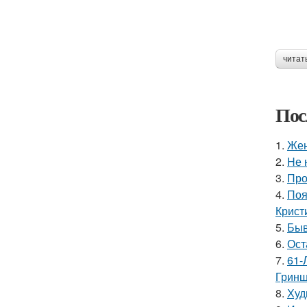
читат
Пос
1.
Жен
2.
Hе 
3.
Про
4.
Поя
Крист
5.
Быв
6.
Ост
7.
61-
Гринш
8.
Худ