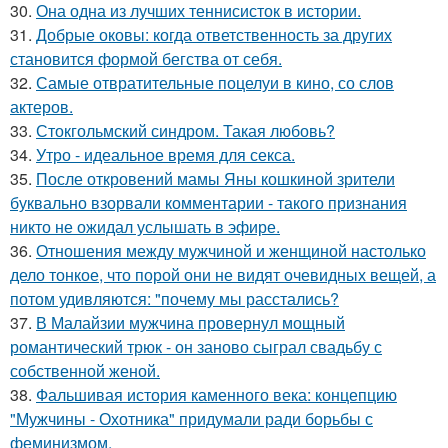
30.
Она одна из лучших теннисисток в истории.
31.
Добрые оковы: когда ответственность за других
становится формой бегства от себя.
32.
Самые отвратительные поцелуи в кино, со слов
актеров.
33.
Стокгольмский синдром. Такая любовь?
34.
Утро - идеальное время для секса.
35.
После откровений мамы Яны кошкиной зрители
буквально взорвали комментарии - такого признания
никто не ожидал услышать в эфире.
36.
Отношения между мужчиной и женщиной настолько
дело тонкое, что порой они не видят очевидных вещей, а
потом удивляются: "почему мы расстались?
37.
В Малайзии мужчина провернул мощный
романтический трюк - он заново сыграл свадьбу с
собственной женой.
38.
Фальшивая история каменного века: концепцию
"Мужчины - Охотника" придумали ради борьбы с
феминизмом.