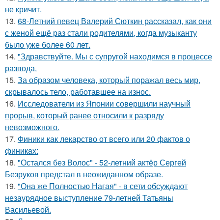
не кричит.
13.
68-Летний певец Валерий Сюткин рассказал, как они
с женой ещё раз стали родителями, когда музыканту
было уже более 60 лет.
14.
"Здравствуйте. Mы с супругой находимся в процессе
развода.
15.
За образом человека, который поражал весь мир,
скрывалось тело, работавшее на износ.
16.
Исследователи из Японии совершили научный
прорыв, который ранее относили к разряду
невозможного.
17.
Финики как лекарство от всего или 20 фактов о
финикaх:
18.
"Остался без Волос" - 52-летний актёр Сергей
Безруков предстал в неожиданном образе.
19.
"Она же Полностью Нагая" - в сети обсуждают
незаурядное выступление 79-летней Татьяны
Васильевой.