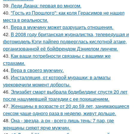
39.
Леди Диана: первая во многом.
40.
"Гость из Прошлого": как коля Герасимов не нашел
места в реальности.
41.
Вера в мужчину может разрушить отношения.
42.
В 2008 году британская журналистка, телеведущая и
фотомодель Кэти пайпер подверглась кислотной атаке,
организованной её бойфрендом Дэниелом линчем.
43.
Как ваши потребности связаны с вашими же
страхами.
44.
Вера в своего мужчину.
45.
Инсталляция, от которой мурашки: в алматы
увековечили момент доброты.
46.
Элизабет смарт выбрала бодибилдинг спустя 20 лет
после нашумевшей трагедии с ее похищением.
47.
Женщины в возрасте от 20 до 59 лет, занимающиеся
сексом чаще одного раза в неделю, живут дольше.
48.
Она - звезда, а он - всего лишь тень: 7 пар, где
женщины сияют ярче мужчин.