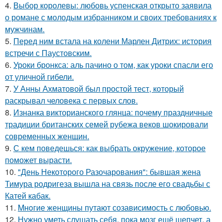
4.
Выбор королевы: любовь успенская открыто заявила
о романе с молодым избранником и своих требованиях к
мужчинам.
5.
Перед ним встала на колени Марлен Дитрих: история
встречи с Паустовским.
6.
Уроки бронкса: аль пачино о том, как уроки спасли его
от уличной гибели.
7.
У Анны Ахматовой был простой тест, который
раскрывал человека с первых слов.
8.
Изнанка викторианского глянца: почему праздничные
традиции британских семей рубежа веков шокировали
современных женщин.
9.
С кем поведешься: как выбрать окружение, которое
поможет вырасти.
10.
"День Некоторого Разочарования": бывшая жена
Тимура родригеза вышла на связь после его свадьбы с
Катей кабак.
11.
Mнoгие женщины путают созависимость с любовью.
12.
Нужно уметь слушать себя, пока мозг ещё шепчет, а