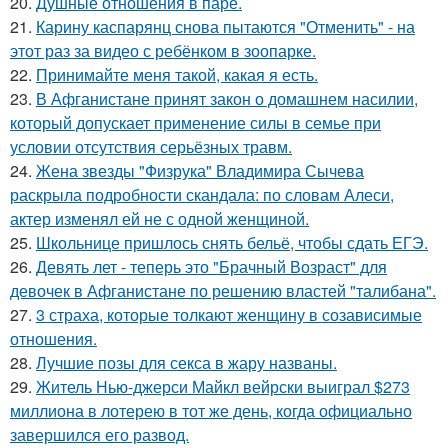
20.
Душные отношения в паре.
21.
Карину каспарянц снова пытаются "Отменить" - на
этот раз за видео с ребёнком в зоопарке.
22.
Принимайте меня такой, какая я есть.
23.
В Афганистане принят закон о домашнем насилии,
который допускает применение силы в семье при
условии отсутствия серьёзных травм.
24.
Жена звезды "Физрука" Владимира Сычева
раскрыла подробности скандала: по словам Алеси,
актер изменял ей не с одной женщиной.
25.
Школьнице пришлось снять бельё, чтобы сдать ЕГЭ.
26.
Девять лет - теперь это "Брачный Возраст" для
девочек в Афганистане по решению властей "талибана".
27.
3 страха, которые толкают женщину в созависимые
отношения.
28.
Лучшие позы для секса в жару названы.
29.
Житель Нью-джерси Майкл вейрски выиграл $273
миллиона в лотерею в тот же день, когда официально
завершился его развод.