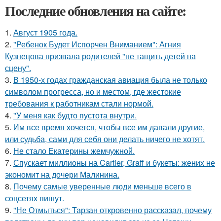
Последние обновления на сайте:
1.
Август 1905 года.
2.
"Ребенок Будет Испорчен Вниманием": Агния
Кузнецова призвала родителей "не тащить детей на
сцену".
3.
В 1950-х годах гражданская авиация была не только
символом прогресса, но и местом, где жестокие
требования к работникам стали нормой.
4.
"У меня как будто пустота внутри.
5.
Им все время хочется, чтобы все им давали другие,
или судьба, сами для себя они делать ничего не хотят.
6.
Не стало Екатерины жемчужной.
7.
Спускает миллионы на Cartier, Graff и букеты: жених не
экономит на дочери Малинина.
8.
Почему самые уверенные люди меньше всего в
соцсетях пишут.
9.
"Не Отмыться": Тарзан откровенно рассказал, почему