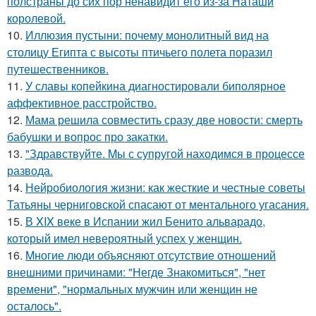
полстраны до сих пор ненавидит его из-за Наташи
королевой.
10.
Иллюзия пустыни: почему монолитный вид на
столицу Египта с высоты птичьего полета поразил
путешественников.
11.
У славы копейкина диагностировали биполярное
аффективное расстройство.
12.
Мама решила совместить сразу две новости: смерть
бабушки и вопрос про закатки.
13.
"Здравствуйте. Mы с супругой находимся в процессе
развода.
14.
Нейробиология жизни: как жесткие и честные советы
Татьяны черниговской спасают от ментального угасания.
15.
В XIX веке в Испании жил Бенито альварадо,
который имел невероятный успех у женщин.
16.
Mногие люди объясняют отсутствие отношений
внешними причинами: "Негде Знакомиться", "нет
времени", "нормальных мужчин или женщин не
осталось".