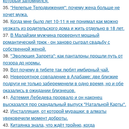
который запомнился.
35.
"Нелепые Телодвижения": почему жена больше не
хочет мужа.
36.
Когда мне было лет 10-11 я не понимал как можно
уезжать из родительского дома и жить отдельно в 18 лет.
37.
В Малайзии мужчина провернул мощный
романтический трюк - он заново сыграл свадьбу с
собственной женой.
38.
"Эволюция Запрета": как панталоны прошли путь от
позора до нормы.
39.
Вот почему в тибете так любят имбирный чай.
40.
Невероятное совпадение в Алабаме: две близкие
подруги не только забеременели в одно время, но и обе
оказались в ожидании близнецов.
41.
Артемия Лебедева прорвало и он наконец
высказался про скандальный выпуск "Натальной Карты".
42.
Инсталляция, от которой мурашки: в алматы
увековечили момент доброты.
43.
Китаянка знала, что ждёт тройню, когда