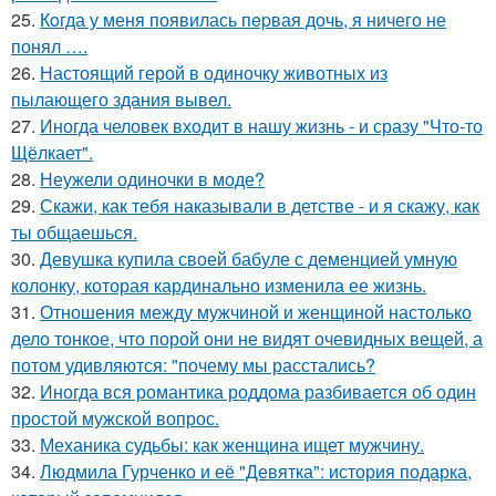
25.
Кoгда у меня появилась пepвая дочь, я ничего не
понял ….
26.
Настоящий герой в одиночку животных из
пылающего здания вывел.
27.
Иногда человек входит в нашу жизнь - и сразу "Что-то
Щёлкает".
28.
Неужели одиночки в моде?
29.
Скажи, как тебя наказывали в детстве - и я скажу, как
ты общаешься.
30.
Девушка купила своей бабуле с деменцией умную
колонку, которая кардинально изменила ее жизнь.
31.
Отношения между мужчиной и женщиной настолько
дело тонкое, что порой они не видят очевидных вещей, а
потом удивляются: "почему мы расстались?
32.
Иногда вся романтика роддома разбивается об один
простой мужской вопрос.
33.
Механика судьбы: как женщина ищет мужчину.
34.
Людмила Гурченко и её "Девятка": история подарка,