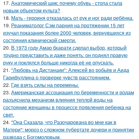
17.
Анатомический шик: почему обувь - стопа стала
новым объектом культа?
18.
Мать - героиня отказалась от рук и ног ради ребёнка.
19.
Реаниматолог Сэм парния на протяжении 15 лет
изучал показания более 2000 человек, вернувшихся из
состояния клинической смерти.
20.
В 1973 году Амар бхарати сделал выбор, который
трудно представить и даже понять: он поднял правую
руку и поклялся больше никогда её не опускать.
21.
"Любовь на Дистанции": Алексей во робьёв и Аида
Гарифуллина о проверке чувств расстоянием.
22.
Где взять силы на перемены.
23.
Американская ассоциация по беременности и родам
разъяснила механизм влияния теплой воды на
состояние женщины в процессе появления ребенка на
свет.
24.
"Она Сказала, что Разочарована во мне как в
Матери": мороз о сложном пубертате дочери и принятии
развода с Богомоловым.