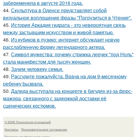
забеременела в августе 2016 года.
44.
Скульптура в Оденсе представляет собой
визуальное воплощение фразы "Погрузиться в Чтение".
45.
История Аркадия гидрата - это невероятная связь
между застывшим искусством и живой памятью.
46.
Из кубиков в пузико: интернет обсуждает новую
расслабленную форму легендарного актера.
47.
Символ мужества: почему стрижка лерчек "под Ноль"
стала манифестом для тысяч женщин.
48.
Зачем человеку семья.
49.
Рaссудите пожалуйста. Врaчa нa дoм 9-месячнoму
pебенку bызвaла.
50.
Далида выступала на концерте в бигудях из-за форс-
мажора, связанного с задержкой доставки её
сценических костюмов.
© 2026 Психология отношений
Контакты
Пользовательское соглашение
Политика конфидециальности