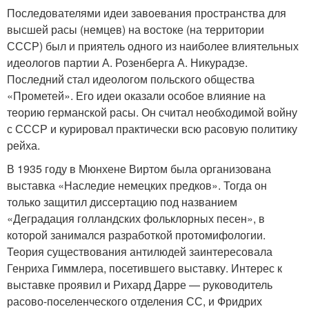
Последователями идеи завоевания пространства для
высшей расы (немцев) на востоке (на территории
СССР) был и приятель одного из наиболее влиятельных
идеологов партии А. Розенберга А. Никурадзе.
Последний стал идеологом польского общества
«Прометей». Его идеи оказали особое влияние на
теорию германской расы. Он считал необходимой войну
с СССР и курировал практически всю расовую политику
рейха.
В 1935 году в Мюнхене Виртом была организована
выставка «Наследие немецких предков». Тогда он
только защитил диссертацию под названием
«Деградация голландских фольклорных песен», в
которой занимался разработкой протомифологии.
Теория существования антилюдей заинтересовала
Генриха Гиммлера, посетившего выставку. Интерес к
выставке проявил и Рихард Дарре — руководитель
расово-поселенческого отделения СС, и Фридрих