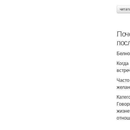
читат
Поч
пос
Белно
Когда
встре
Часто
желан
Катег
Говор
жизне
отнош