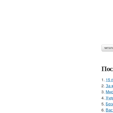
читат
Пос
1.
15 
2.
За 
3.
Мно
4.
Худ
5.
Брэ
6.
Вас