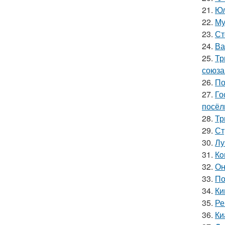
21.
Юл
22.
Му
23.
Ст
24.
Ва
25.
Тр
союза
26.
По
27.
Го
посёл
28.
Тр
29.
Ст
30.
Лу
31.
Кo
32.
Он
33.
По
34.
Ки
35.
Ре
36.
Ки