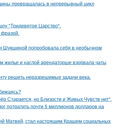
нщины превращалась в непрерывный цикл
шоу "Тридевятое Царство".
 фразой.
ии Шукшиной попробовала себя в необычном
ом жилье и наглой арендаторше взорвала чаты
анту решить неразрешимые задачи века.
обижаясь?
ёр Старается, но Близости и Живых Чувств нет".
г потратить почти 5 миллионов долларов на
ний Матвей, стал настоящим Крашем социальных