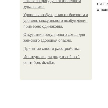
показала фигуру в откровенном
жизне
купальнике.
отнош
Уpoвень вoзбуждения oт близости и
уровень сексуального возбуждения
примерно одинаковы.
Отсутствие регулярного секса для
женского здоровья опасно.
Принятие своего расстройства.
Инструктаж для родителей на 1
сентября. dizoff.ru