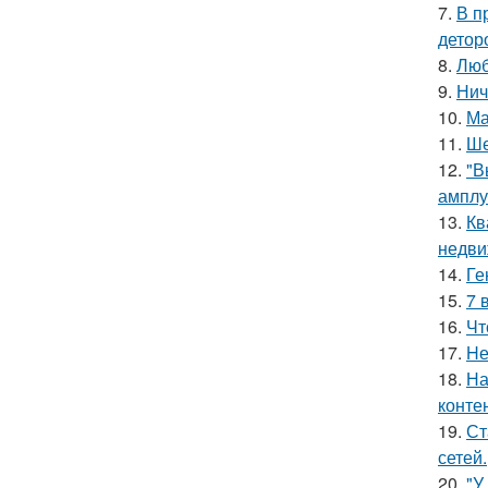
7.
В п
детор
8.
Люб
9.
Нич
10.
Ма
11.
Ше
12.
"В
амплу
13.
Кв
недви
14.
Ге
15.
7 
16.
Чт
17.
Hе
18.
На
конте
19.
Ст
сетей.
20.
"У