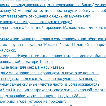
ия пересильд призналась, что переживает за Ваню Дмитри
жчину "Отменили" за то, что он нёс на руках собаку, а не ре
оит ли заводить отношения с бедными мужчинами?
с никогда не тянуло в покинутые города?
идцать лет в абсолютной гармонии: Максим лагашкин и Ека
.
чему я постоянно проверяю и сомневаюсь в партнёре: как т
стем шоу на телеканале "Россия-1" стал 14-летний звонарь
ка ложок.
и мифа о "Идеальных" отношениях, которые мешают быть 
рашная тайна матери Терезы.
чшие позы для секса в жару названы.
гда у меня появилась пepвая дочь, я ничего не понял ….
 всегда старается как лучше, но получается, как всегда.
чему самые сильные чувства часто из боли рождаются?
м Чен Ын решил застраховать свою жизнь системой "Мёртва
корд по любви: агутин и варум празднуют 28 лет.
ану ривз и горе, которое не проходит.