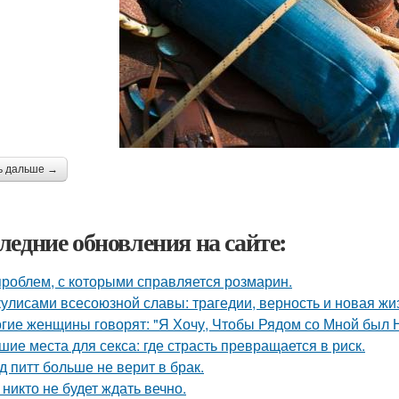
ь дальше →
ледние обновления на сайте:
проблем, с которыми справляется розмарин.
кулисами всесоюзной славы: трагедии, верность и новая жи
гие женщины говорят: "Я Хочу, Чтобы Рядом со Мной был 
шие места для секса: где страсть превращается в риск.
д питт больше не верит в брак.
 никто не будет ждать вечно.