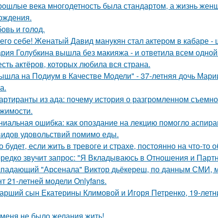
рошлые века многодетность была стандартом, а жизнь же
ождения.
овь и гoлoд.
его себе! Женатый Давид манукян стал актером в кабаре - 
рия Голубкина вышла без макияжа - и ответила всем одной
сть актёров, которых любила вся страна.
ышла на Подиум в Качестве Модели" - 37-летняя дочь Мар
а.
артиранты из ада: почему история о разгромленном съемн
жимости.
ниальная ошибка: как опоздание на лекцию помогло аспир
видов удовольствий помимо еды.
о будет, если жить в тревоге и страхе, постоянно на что-то 
редко звучит запрос: "Я Вкладываюсь в Отношения и Партн
падающий "Арсенала" Виктор дьёкереш, по данным СМИ, мо
нт 21-летней модели Onlyfans.
арший сын Екатерины Климовой и Игоря Петренко, 19-лет
 меня не было желания жить!