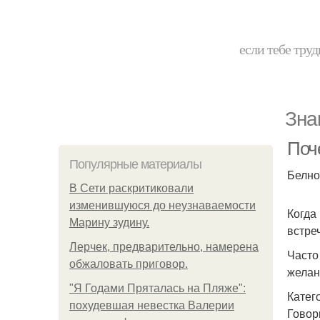
если тебе труд
Зна
Поч
Популярные материалы
Белно
В Сети раскритиковали
изменившуюся до неузнаваемости
Когда
Марину зудину.
встре
Лерчек, предварительно, намерена
Часто
обжаловать приговор.
желан
"Я Годами Пряталась на Пляже":
Катег
похудевшая невестка Валерии
Говор