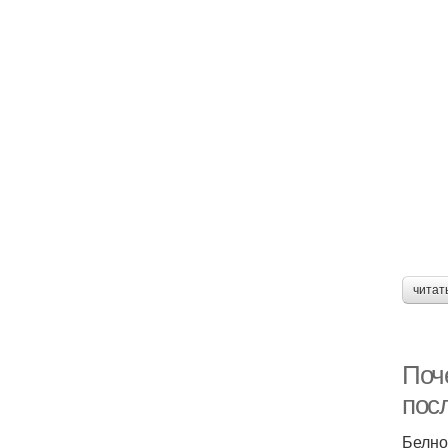
читат
Поч
посл
Белно