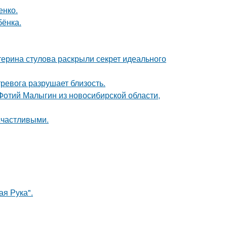
енко.
бёнка.
терина стулова раскрыли секрет идеального
ревога разрушает близость.
 Фотий Малыгин из новосибирской области,
счастливыми.
я Рука".