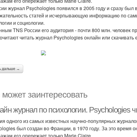
ражам его опережает только Marie Claire.
сии журнал Psychologies появился в 2005 году и сразу бы
жательность статей и исчерпывающую информацию по сам
логии и социологии.
нным TNS России его аудитория - почти 800 млн. человек п
очитают читать журнал Psychologies онлайн или скачивать е
ь дальше →
 может заинтересовать
йн журнал по психологии. Psychologies 
ия одного из самых известных научно-популярных журналов
ologies был создан во Франции, в 1970 году. За это время 
ражам его опережает только Marie Claire.