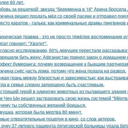
олее 60 лет.
бовь за решеткой: звезда "беременна в 16" Арина бросила
жчина решил продать мёд со своей пасеки и отправил покуп
есто каратов - галька: как криминальные драмы пингвинов 
.
иxическая травма - это не просто тяжёлое воспоминание и
пат говорит: "Хватит".
гласно исследованию, 60% девушек перестали рассказыват
зрешили бить жену: Афганистан принял закон о домашнем 
фект бумеранга: почему возвращение к бывшим партнерам
жчина снёс часть дома, потому что жена подала на развод.
нкая грань между близостью и зависимостью: как выстраив
гда в семье словно запрещено быть счастливым.
стоящий герой в одиночку животных из пылающего здания 
м Чен Ын решил застраховать свою жизнь системой "Мёртва
чему ты собственных желаний боишься.
вушка, которая была мертва 80 минут.
мые отвратительные поцелуи в кино, со слов актеров.
 руку 37-летнего пациента пятигорской больницы упала бет