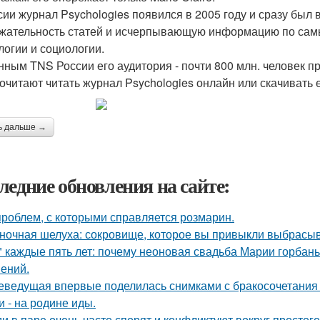
сии журнал Psychologies появился в 2005 году и сразу бы
жательность статей и исчерпывающую информацию по сам
логии и социологии.
нным TNS России его аудитория - почти 800 млн. человек п
очитают читать журнал Psychologies онлайн или скачивать е
ь дальше →
ледние обновления на сайте:
проблем, с которыми справляется розмарин.
ночная шелуха: сокровище, которое вы привыкли выбрасыв
" каждые пять лет: почему неоновая свадьба Марии горбань 
ений.
еведущая впервые поделилась снимками с бракосочетания 
и - на родине иды.
и в паре очень часто спорят и конфликтуют вокруг простого