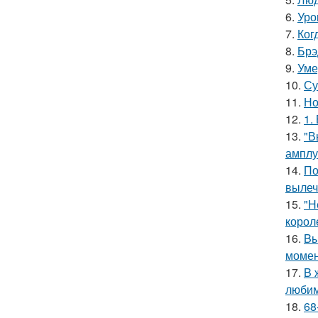
6.
Уро
7.
Ког
8.
Брэ
9.
Уме
10.
Су
11.
Но
12.
1.
13.
"В
амплу
14.
По
вылеч
15.
"Н
корол
16.
Bы
момен
17.
B 
люби
18.
68