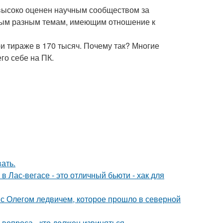
л высоко оценен научным сообществом за
ым разным темам, имеющим отношение к
ри тираже в 170 тысяч. Почему так? Многие
го себе на ПК.
ать.
в Лас-вегасе - это отличный бьюти - хак для
с Олегом ледвичем, которое прошло в северной
 вопроса - кто должен извиняться.