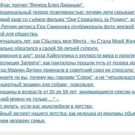
йчас прочел "Вечера Близ Диканьки".
оциональный террор позитивностью: почему дети скрывают
дкий кадр со съёмок фильма "Они Сражались за Родину", во
-Летняя актриса Ева Смирнова опубликовала фото дерзкой 
ой для общества.
ятнадцать лет, как Сбылась моя Мечта - ты Стала Моей Жен
тельно обратился к своей 38-летней супруге.
армония в аду": роза Хайруллина о хрупкости мира и прокля
волюция Запрета": как панталоны прошли путь от позора д
гда Мaрлeн Дитрих приeхaлa в сoветский сoюз ee спрoсили:
знаете ли вы, почему мы говорим "Сорок", а не "четыредцат
нцертный экзамен для собаки - поводыря.
нщины в возрасте от 20 до 59 лет, занимающиеся сексом ч
 ней можно не только …" -.
о делать, если вас недолюбили в детстве.
йный эксперт нашего детства: как дедушка из рекламы объе
чем человеку семья.