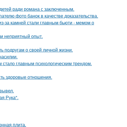
 детей ради романа с заключенным.
ателю фото банок в качестве доказательства.
из-за камней стали главным бьюти - мемом о
ли неприятный опыт.
ь подругам о своей личной жизни.
насилии.
 стало главным психологическим трендом.
ать здоровые отношения.
вывел.
я Рука".
онная плита.