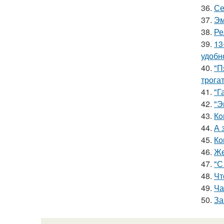
36.
Се
37.
Эм
38.
Ре
39.
13
удобн
40.
"П
трога
41.
"Г
42.
"Э
43.
Кo
44.
А 
45.
Ко
46.
Же
47.
"С
48.
Чт
49.
Ча
50.
За