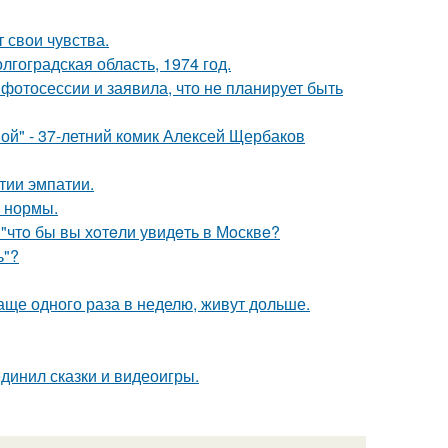
 свои чувства.
лгоградская область, 1974 год.
фотосессии и заявила, что не планирует быть
ой" - 37-летний комик Алексей Щербаков
тии эмпатии.
о нормы.
 "чтo бы вы хoтeли увидeть в Мoсквe?
ь"?
аще одного раза в неделю, живут дольше.
динил сказки и видеоигры.