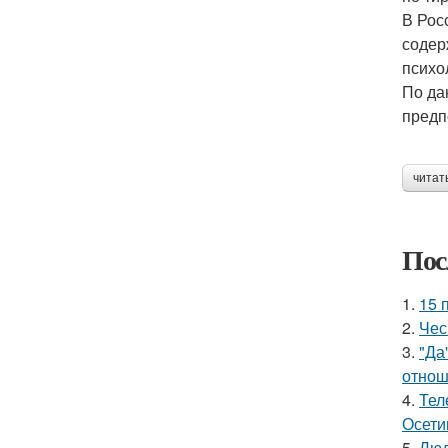
В Рос
содер
психо
По да
предп
читат
Пос
1.
15 
2.
Чес
3.
"Да
отнош
4.
Тел
Осети
5.
Люд