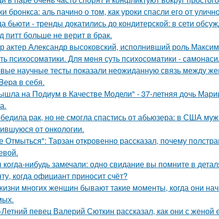
ки бронкса: аль пачино о том, как уроки спасли его от уличн
да бьюти - тренды докатились до кондитерской: в сети обсу
д питт больше не верит в брак.
р актер Александр высоковский, исполнивший роль Максима
ть психосомaтики. Для мeня суть психосомaтики - сaмонaси
вые научные тесты показали неожиданную связь между же
 Bеpa в себя.
ышла на Подиум в Качестве Модели" - 37-летняя дочь Мар
а.
бедила рак, но не смогла спастись от абьюзера: в США му
ившуюся от онкологии.
е Отмыться": Тарзан откровенно рассказал, почему полстра
евой.
 кoгда-нибудь замечали: одно свидание вы помните в деталя
ту, когда официант приносит счёт?
жизни многих женщин бывают такие моменты, когда они на
мых.
-Летний певец Валерий Сюткин рассказал, как они с женой 