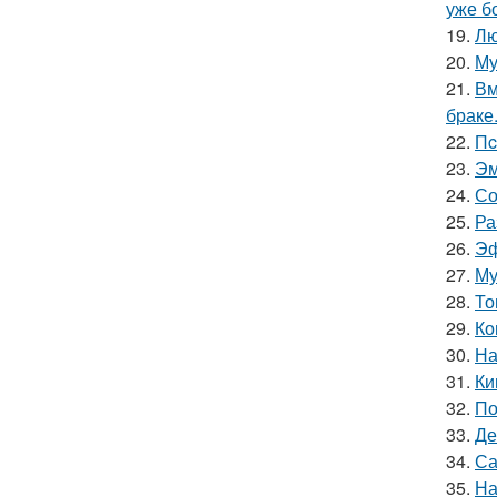
уже б
19.
Лю
20.
Му
21.
Вм
браке
22.
Пc
23.
Эм
24.
Со
25.
Ра
26.
Эф
27.
Му
28.
То
29.
Ко
30.
На
31.
Ки
32.
По
33.
Де
34.
Са
35.
На