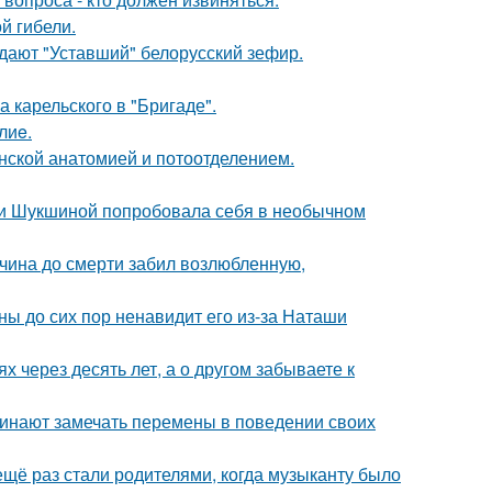
ой гибели.
ждают "Уставший" белорусский зефир.
 карельского в "Бригаде".
лиe.
нской анатомией и потоотделением.
ии Шукшиной попробовала себя в необычном
жчина до смерти забил возлюбленную,
ны до сих пор ненавидит его из-за Наташи
х через десять лет, а о другом забываете к
чинают замечать перемены в поведении своих
ещё раз стали родителями, когда музыканту было