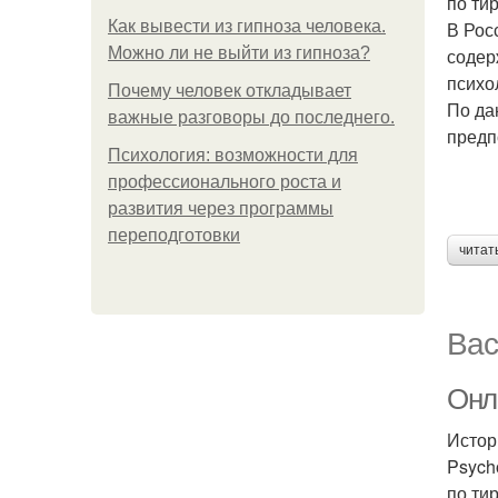
по ти
Как вывести из гипноза человека.
В Рос
Можно ли не выйти из гипноза?
содер
психо
Почему человек откладывает
По да
важные разговоры до последнего.
предп
Психология: возможности для
профессионального роста и
развития через программы
переподготовки
читат
Вас
Онла
Истор
Psych
по ти