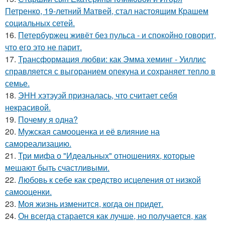
Петренко, 19-летний Матвей, стал настоящим Крашем
социальных сетей.
16.
Петербуржец живёт без пульса - и спокойно говорит,
что его это не парит.
17.
Трансформация любви: как Эмма хеминг - Уиллис
справляется с выгоранием опекуна и сохраняет тепло в
семье.
18.
ЭНН хэтэуэй призналась, что считает себя
некрасивой.
19.
Почему я одна?
20.
Мужская самооценка и её влияние на
самореализацию.
21.
Три мифа о "Идеальных" отношениях, которые
мешают быть счастливыми.
22.
Любовь к себе как средство исцеления от низкой
самооценки.
23.
Моя жизнь изменится, когда он придет.
24.
Он всегда старается как лучше, но получается, как