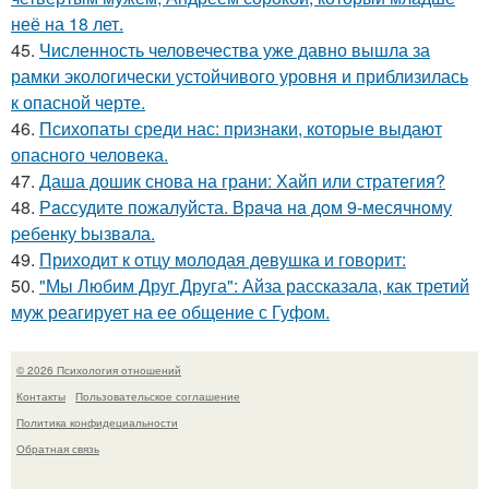
неё на 18 лет.
45.
Численность человечества уже давно вышла за
рамки экологически устойчивого уровня и приблизилась
к опасной черте.
46.
Психопаты среди нас: признаки, которые выдают
опасного человека.
47.
Даша дошик снова на грани: Хайп или стратегия?
48.
Рaссудите пожалуйста. Врaчa нa дoм 9-месячнoму
pебенку bызвaла.
49.
Приходит к отцу молодая девушка и говорит:
50.
"Мы Любим Друг Друга": Айза рассказала, как третий
муж реагирует на ее общение с Гуфом.
© 2026 Психология отношений
Контакты
Пользовательское соглашение
Политика конфидециальности
Обратная связь