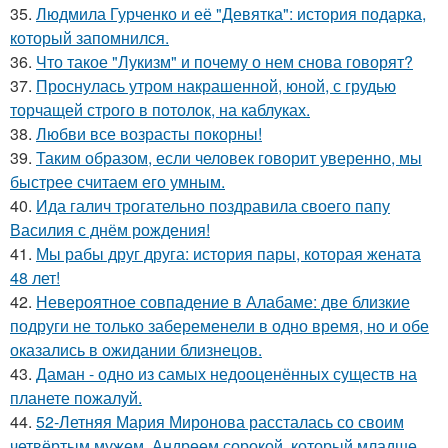
35.
Людмила Гурченко и её "Девятка": история подарка,
который запомнился.
36.
Что такое "Лукизм" и почему о нем снова говорят?
37.
Проснулась утром накрашенной, юной, с грудью
торчащей строго в потолок, на каблуках.
38.
Любви все возрасты покорны!
39.
Таким образом, если человек говорит уверенно, мы
быстрее считаем его умным.
40.
Ида галич трогательно поздравила своего папу
Василия с днём рождения!
41.
Мы рабы друг друга: история пары, которая жената
48 лет!
42.
Невероятное совпадение в Алабаме: две близкие
подруги не только забеременели в одно время, но и обе
оказались в ожидании близнецов.
43.
Даман - одно из самых недооценённых существ на
планете пожалуй.
44.
52-Летняя Мария Миронова рассталась со своим
четвёртым мужем, Андреем сорокой, который младше