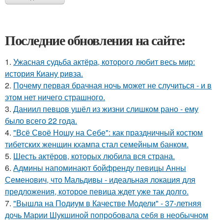
Последние обновления на сайте:
1.
Ужасная судьба актёра, которого любит весь мир:
история Киану ривза.
2.
Почему первая брачная ночь может не случиться - и в
этом нет ничего страшного.
3.
Даниил певцов ушёл из жизни слишком рано - ему
было всего 22 года.
4.
"Всё Своё Ношу на Себе": как праздничный костюм
тибетских женщин кхампа стал семейным банком.
5.
Шесть актёров, которых любила вся страна.
6.
Админы напоминают бойфренду певицы Анны
Семенович, что Мальдивы - идеальная локация для
предложения, которое певица ждет уже так долго.
7.
"Вышла на Подиум в Качестве Модели" - 37-летняя
дочь Марии Шукшиной попробовала себя в необычном