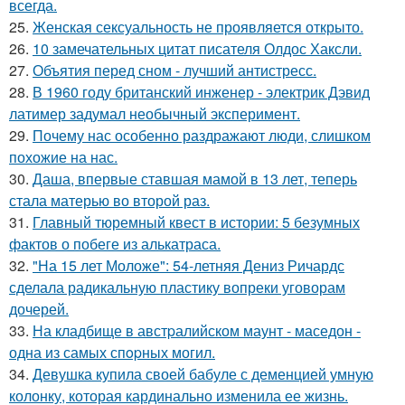
всегда.
25.
Женская сексуальность не проявляется открыто.
26.
10 замечательных цитат писателя Олдос Хаксли.
27.
Объятия перед сном - лучший антистресс.
28.
В 1960 году британский инженер - электрик Дэвид
латимер задумал необычный эксперимент.
29.
Почему нас особенно раздражают люди, слишком
похожие на нас.
30.
Даша, впервые ставшая мамой в 13 лет, теперь
стала матерью во второй раз.
31.
Главный тюремный квест в истории: 5 безумных
фактов о побеге из алькатраса.
32.
"На 15 лет Моложе": 54-летняя Дениз Ричардс
сделала радикальную пластику вопреки уговорам
дочерей.
33.
На кладбище в австpалийском маунт - маседон -
одна из самых спopных могил.
34.
Девушка купила своей бабуле с деменцией умную
колонку, которая кардинально изменила ее жизнь.