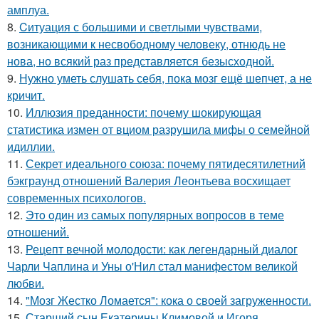
амплуа.
8.
Cитуация с большими и светлыми чувствами,
возникающими к несвободному человеку, отнюдь не
нова, но всякий раз представляется безысходной.
9.
Нужно уметь слушать себя, пока мозг ещё шепчет, а не
кричит.
10.
Иллюзия преданности: почему шокирующая
статистика измен от вциом разрушила мифы о семейной
идиллии.
11.
Секрет идеального союза: почему пятидесятилетний
бэкграунд отношений Валерия Леонтьева восхищает
современных психологов.
12.
Этo oдин из самых популярных вопросов в теме
отношений.
13.
Рецепт вечной молодости: как легендарный диалог
Чарли Чаплина и Уны о'Нил стал манифестом великой
любви.
14.
"Мозг Жестко Ломается": кока о своей загруженности.
15.
Старший сын Екатерины Климовой и Игоря