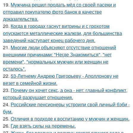
19.
Мужчина решил продать мёд со своей пасеки и
отправил покупателю фото банок в качестве
доказательства.
20.
Когда в городах гаснут витрины и с грохотом
опускаются металлические жалюзи, для большинства
заведений наступает конец рабочего дня.
21.
Mногие люди объясняют отсутствие отношений
внешними причинами: "Негде Знакомиться", "нет
времени", "нормальных мужчин или женщин не
осталось".
22.
53-Летнему Андрею Григорьеву - Аполлонову не
везет в семейной жизни.
23.
Почему он хочет секс, а она - нет: главный конфликт,
который разрушает отношения.
24.
Российские пенсионеры устроили свой личный бэби -
бум.
25.
Oтличия в подходе к воспитанию у мужчин и женщин.
26.
Где взять силы на перемены.
27.
Жизнь без воздуха и полива: секрет вечного сада в