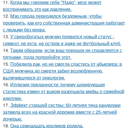
11.
Когда мы говорим себе "Надо", мозг может
воспринимать это как давление.
12.
Мэр города переоделся бездомным, чтобы
проверить, как его собственная администрация работает
с людьми без крова.
13.
У сверхбогатых мужчин появился новый статус -
символ: не яхта, не остров и даже не футбольный клуб.
14.
Таким образом, если ваш порошок не справляется с
пятнами, тогда попробуйте этот.
15.
Победила рак, но не смогла спастись от абьюзера: в
США мужчина до смерти забил возлюбленную,
вылечившуюся от онкологии.
16.
Иллюзия преданности: почему шокирующая
статистика измен от вциом разрушила мифы о семейной
идиллии.
17.
Эффект старшей сестры: 50-летняя тина канделаки
затмила всех на красной дорожке вместе с 25-летней
дочерью.
18.
Она семнадцать кроликов родила.