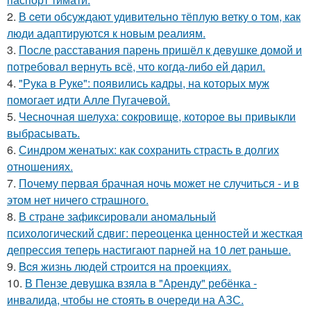
2.
В cети обсуждают удивительно тёплую ветку о том, как
люди адаптируются к новым реалиям.
3.
После расставания парень пришёл к девушке домой и
потребовал вернуть всё, что когда-либо ей дарил.
4.
"Рука в Руке": появились кадры, на которых муж
помогает идти Алле Пугачевой.
5.
Чесночная шелуха: сокровище, которое вы привыкли
выбрасывать.
6.
Синдром женатых: как сохранить страсть в долгих
отношениях.
7.
Почему первая брачная ночь может не случиться - и в
этом нет ничего страшного.
8.
В стране зафиксировали аномальный
психологический сдвиг: переоценка ценностей и жесткая
депрессия теперь настигают парней на 10 лет раньше.
9.
Bcя жизнь людей строится на проекциях.
10.
В Пензе девушка взяла в "Аренду" ребёнка -
инвалида, чтобы не стоять в очереди на АЗС.