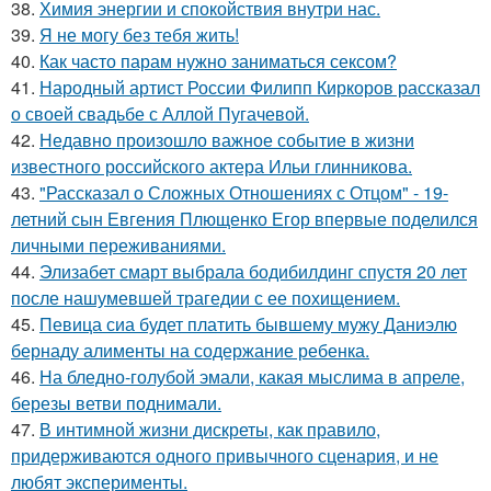
38.
Химия энергии и спокойствия внутри нас.
39.
Я не могу без тебя жить!
40.
Как часто парам нужно заниматься сексом?
41.
Народный артист России Филипп Киркоров рассказал
о своей свадьбе с Аллой Пугачевой.
42.
Недавно произошло важное событие в жизни
известного российского актера Ильи глинникова.
43.
"Рассказал о Сложных Отношениях с Отцом" - 19-
летний сын Евгения Плющенко Егор впервые поделился
личными переживаниями.
44.
Элизабет смарт выбрала бодибилдинг спустя 20 лет
после нашумевшей трагедии с ее похищением.
45.
Певица сиа будет платить бывшему мужу Даниэлю
бернаду алименты на содержание ребенка.
46.
На бледно-голубой эмали, какая мыслима в апреле,
березы ветви поднимали.
47.
В интимной жизни дискреты, как правило,
придерживаются одного привычного сценария, и не
любят эксперименты.