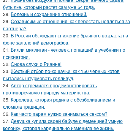
бутылке, который растет сам уже 54 года.
28.
Болезнь и сохранение отношений.
29.
Созависимые отношения: как перестать цепляться за
партнёра?
30.
В России обсуждают снижение брачного возраста на
фоне заявлений демографов.
31.
Билли миллиган - чeловек, попавший в учебники по
психиатрии.
32.
Снова слухи о Рианне!
33.
Жесткий отбор по-кошачьи: как 150 черных котов
пытались штурмовать голливуд.
34.
Автор стремился продемонстрировать
противоречивую природу материнства.
35.
Королева, которая родила с обезболиванием и
сломала традиции.
36.
Как часто парам нужно заниматься сексом?
37.
Девушка купила своей бабуле с деменцией умную
колонку, которая кардинально изменила ее жизнь.