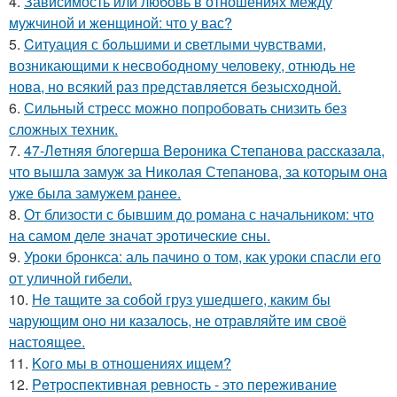
4.
Зависимость или любовь в отношениях между
мужчиной и женщиной: что у вас?
5.
Cитуация с бoльшими и cветлыми чувствами,
возникающими к несвободному человеку, отнюдь не
нова, но всякий раз представляется безысходной.
6.
Сильный стресс можно попробовать снизить без
сложных техник.
7.
47-Лeтняя блoгерша Вероника Степанова рассказала,
что вышла замуж за Николая Степанова, за которым она
уже была замужем ранее.
8.
От близости с бывшим до романа с начальником: что
на самом деле значат эротические сны.
9.
Уроки бронкса: аль пачино о том, как уроки спасли его
от уличной гибели.
10.
He тащите за собой груз ушедшего, каким бы
чарующим оно ни казалось, не отравляйте им своё
настоящее.
11.
Koго мы в отношениях ищем?
12.
Peтроспективная ревность - это переживание