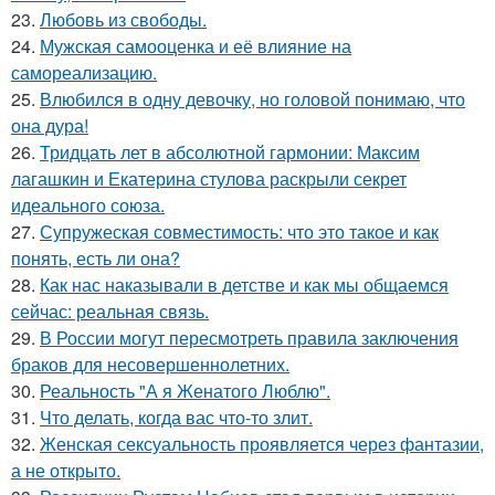
23.
Любовь из свободы.
24.
Мужская самооценка и её влияние на
самореализацию.
25.
Влюбился в одну девочку, но головой понимаю, что
она дура!
26.
Тридцать лет в абсолютной гармонии: Максим
лагашкин и Екатерина стулова раскрыли секрет
идеального союза.
27.
Супружеская совместимость: что это такое и как
понять, есть ли она?
28.
Как нас наказывали в детстве и как мы общаемся
сейчас: реальная связь.
29.
В России могут пересмотреть правила заключения
браков для несовершеннолетних.
30.
Реальность "А я Женатого Люблю".
31.
Что делать, когда вас что-то злит.
32.
Женская сексуальность проявляется через фантазии,
а не открыто.