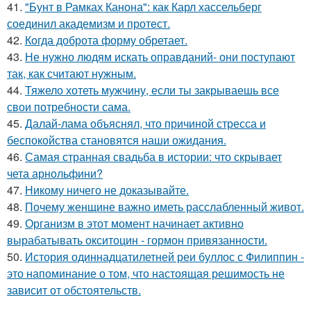
41.
"Бунт в Рамках Канона": как Карл хассельберг
соединил академизм и протест.
42.
Когда доброта форму обретает.
43.
Не нужно людям искать оправданий- они поступают
так, как считают нужным.
44.
Тяжело хотеть мужчину, если ты закрываешь все
свои потребности сама.
45.
Далай-лама объяснял, что причиной стресса и
беспокойства становятся наши ожидания.
46.
Самая странная свадьба в истории: что скрывает
чета арнольфини?
47.
Никому ничего не доказывайте.
48.
Почему женщине важно иметь расслабленный живот.
49.
Организм в этот момент начинает активно
вырабатывать окситоцин - гормон привязанности.
50.
История одиннадцатилетней реи буллос с Филиппин -
это напоминание о том, что настоящая решимость не
зависит от обстоятельств.