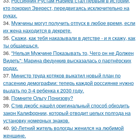
33.
Россиянин Рустам Набиев стал первым в истории,
кто покорил Эверест, передвигаясь исключительно на
руках.
34.
Мужчины могут получить отпуск в любое время, если
их жена находится в декрете.
35.
Скажи, как тебя наказывали в детстве - и я скажу, как
ты общаешься.
36.
"Нельзя Мужчине Показывать то, Чего он не Должен
Видеть": Марина федункив высказалась о партнёрских
родах.
37.
Министр труда котяков выкатил новый план по
спасению демографии: теперь каждой россиянке нужно
выдать по 3-4 ребенка к 2030 году.
38.
Помните Ольгу Понизову?
39.
Стив джобс нашёл оригинальный способ обходить
закон Калифорнии, который отводит целых полгода на
установку номерных знаков.
40.
90-Летний житель вологды женился на любимой
женщине.