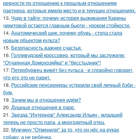
ревности по отношению к прошлым отношениям
партнера, которые имели место и в текущих отношениях.
13.
Чудо в тайге: почему история выживания Карины
чикитовой остается главным бьюти - уроком стойкости.
14.
Анатомический шик: почему обувь - стопа стала
новым объектом культа?
15.
Безопасность важнее счастья.
16.
Голливудский кроссовер, который мы заслужили:
"Отчаянная Домохозяйка" и "бесстыдник"!
17.
Петербуржец живёт без пульса - и спокойно говорит,
что его это не парит.
18.
Российские пенсионеры устроили свой личный бэби -
бум.
19.
Зачем мы в отношения идём?
20.
Душные отношения в паре.
21.
Звезда "Интернов" Александр Ильин - младший
теперь не просто папа, а многодетный отец.
22.
Мужчину "Отменили" за то, что он нёс на руках
собаку, а не ребёнка.