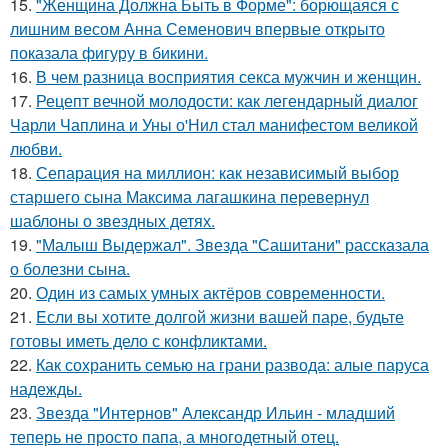
15.
"Женщина Должна Быть в Форме": борющаяся с
лишним весом Анна Семенович впервые открыто
показала фигуру в бикини.
16.
В чем разница восприятия секса мужчин и женщин.
17.
Рецепт вечной молодости: как легендарный диалог
Чарли Чаплина и Уны о'Нил стал манифестом великой
любви.
18.
Сепарация на миллион: как независимый выбор
старшего сына Максима лагашкина перевернул
шаблоны о звездных детях.
19.
"Малыш Выдержал". Звезда "Сашитани" рассказала
о болезни сына.
20.
Один из самых умных актёров современности.
21.
Eсли вы хотите долгой жизни вашей паре, будьте
готовы иметь дело с конфликтами.
22.
Как сохранить семью на грани развода: алые паруса
надежды.
23.
Звезда "Интернов" Александр Ильин - младший
теперь не просто папа, а многодетный отец.