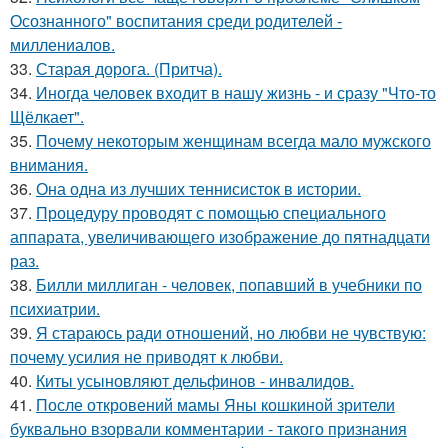
Осознанного" воспитания среди родителей -
миллениалов.
33.
Старая дорога. (Притча).
34.
Иногда человек входит в нашу жизнь - и сразу "Что-то
Щёлкает".
35.
Почему некоторым женщинам всегда мало мужского
внимания.
36.
Она одна из лучших теннисисток в истории.
37.
Процедуру проводят с помощью специального
аппарата, увеличивающего изображение до пятнадцати
раз.
38.
Билли миллиган - чeловек, попавший в учебники по
психиатрии.
39.
Я стараюсь ради отношений, но любви не чувствую:
почему усилия не приводят к любви.
40.
Киты усыновляют дельфинов - инвалидов.
41.
После откровений мамы Яны кошкиной зрители
буквально взорвали комментарии - такого признания