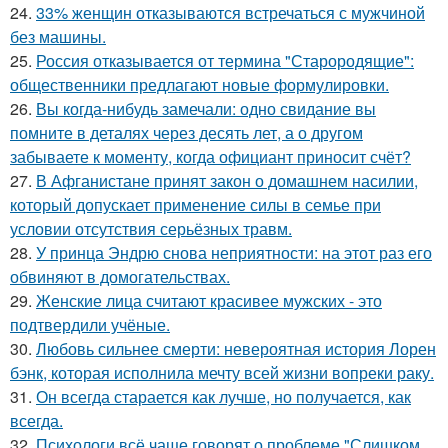
24.
33% женщин отказываются встречаться с мужчиной
без машины.
25.
Россия отказывается от термина "Старородящие":
общественники предлагают новые формулировки.
26.
Вы когда-нибудь замечали: одно свидание вы
помните в деталях через десять лет, а о другом
забываете к моменту, когда официант приносит счёт?
27.
В Афганистане принят закон о домашнем насилии,
который допускает применение силы в семье при
условии отсутствия серьёзных травм.
28.
У принца Эндрю снова неприятности: на этот раз его
обвиняют в домогательствах.
29.
Женские лица считают красивее мужских - это
подтвердили учёные.
30.
Любовь сильнее смерти: невероятная история Лорен
бэнк, которая исполнила мечту всей жизни вопреки раку.
31.
Он всегда старается как лучше, но получается, как
всегда.
32.
Психологи всё чаще говорят о проблеме "Слишком