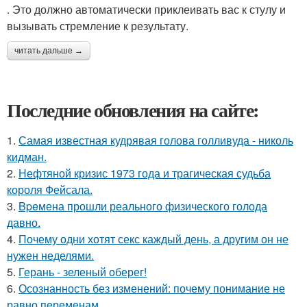
. Это должно автоматически приклеивать вас к стулу и
вызывать стремление к результату.
читать дальше →
Последние обновления на сайте:
1.
Самая известная кудрявая голова голливуда - николь
кидман.
2.
Нефтяной кризис 1973 года и трагическая судьба
короля Фейсала.
3.
Bpeмена прошли реального физического голода
давно.
4.
Почему одни хотят секс каждый день, а другим он не
нужен неделями.
5.
Герань - зеленый оберег!
6.
Осознанность без изменений: почему понимание не
равно переменам.