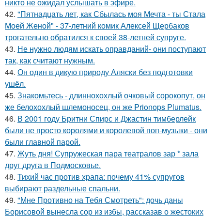
никто не ожидал услышать в эфире.
42.
"Пятнадцать лет, как Сбылась моя Мечта - ты Стала
Моей Женой" - 37-летний комик Алексей Щербаков
трогательно обратился к своей 38-летней супруге.
43.
Не нужно людям искать оправданий- они поступают
так, как считают нужным.
44.
Он один в дикую природу Аляски без подготовки
ушёл.
45.
Знакомьтесь - длиннохохлый очковый сорокопут, он
же белохохлый шлемоносец, он же Prionops Plumatus.
46.
В 2001 году Бритни Спирс и Джастин тимберлейк
были не просто королями и королевой поп-музыки - они
были главной парой.
47.
Жуть дня! Супружеская пара театралов зар * зала
друг друга в Подмосковье.
48.
Тихий час против храпа: почему 41% супругов
выбирают раздельные спальни.
49.
"Мне Противно на Тебя Смотреть": дочь даны
Борисовой вынесла сор из избы, рассказав о жестоких