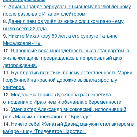
7.
Ариана гранде вернулась к бывшему возлюбленному
после разрыва с Итаном слейтером.
8.
Даниил певцов ушёл из жизни слишком рано - ему
было всего 22 года.
9.
Никите Михалкову 80 лет, а его супруге Татьяне
Михалковой - 79.
10.
В прошлые века многодетность была стандартом, а
жизнь женщины превращалась в непрерывный цикл
деторождения.
11.
Бунт против пластики: почему естественность Марии
Голубкиной на красной дорожке вызвала ярость у
хейтеров.
12.
Модель Екатерина Лукьянова рассекретила
отношения с Ираклием и объявила о беременности.
13.
Умер актер Александр высоковский, исполнивший
роль Максима карельского в "Бригаде".
14.
Ничего себе! Женатый Давид манукян стал актером в
кабаре - шоу "Тридевятое Царство".